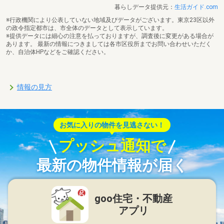
暮らしデータ提供元：
生活ガイド.com
※行政機関により公表していない地域及びデータがございます。東京23区以外
の政令指定都市は、市全体のデータとして表示しています。
※提供データには細心の注意を払っておりますが、調査後に変更がある場合が
あります。 最新の情報につきましては各市区役所までお問い合わせいただく
か、自治体HPなどをご確認ください。
情報の見方
お気に入りの物件を見逃さない！
プッシュ通知で
最新の物件情報が届く
goo住宅・不動産
アプリ