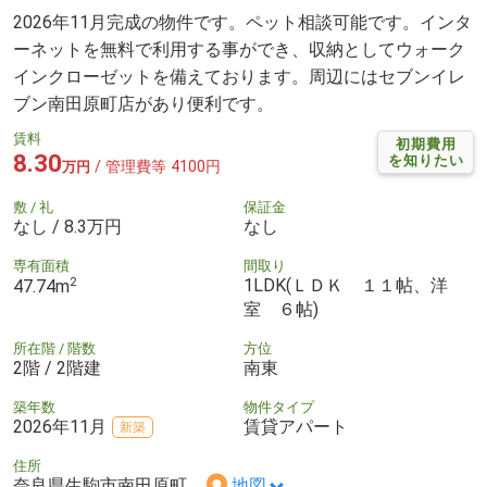
2026年11月完成の物件です。ペット相談可能です。インタ
ーネットを無料で利用する事ができ、収納としてウォーク
インクローゼットを備えております。周辺にはセブンイレ
ブン南田原町店があり便利です。
賃料
初期費用
8.30
を知りたい
/ 管理費等 4100円
万円
敷 / 礼
保証金
なし / 8.3万円
なし
専有面積
間取り
2
1LDK(ＬＤＫ １１帖、洋
47.74m
室 ６帖)
所在階 / 階数
方位
2階 / 2階建
南東
築年数
物件タイプ
2026年11月
賃貸アパート
新築
住所
奈良県生駒市南田原町
地図