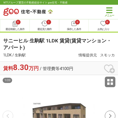
NTTグループ運営の不動産総合サイト goo住宅・不動産
0
1
0
0
最近検索した条件
最近見た物件
保存した条件
お気に入り
サニーヒル 生駒駅 1LDK 賃貸(賃貸マンション・
アパート)
1LDK / 生駒駅
情報提供元
スモッカ
8.30
賃料
万円
/ 管理費等4100円
1
/
20