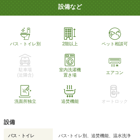
設備など
バス・トイレ別
2階以上
ペット相談可
駐車場
室内洗濯機
エアコン
(近隣含)
置き場
洗面所独立
追焚機能
オートロック
設備
バス・トイレ
バス･トイレ別、追焚機能、温水洗浄