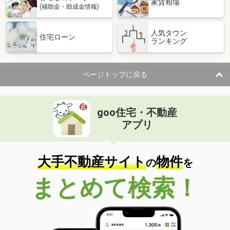
家賃相場
(補助金・助成金情報)
人気タウン
住宅ローン
ランキング
ページトップに戻る
goo住宅・不動産
アプリ
大手不動産サイト
物件
の
を
まとめて検索！