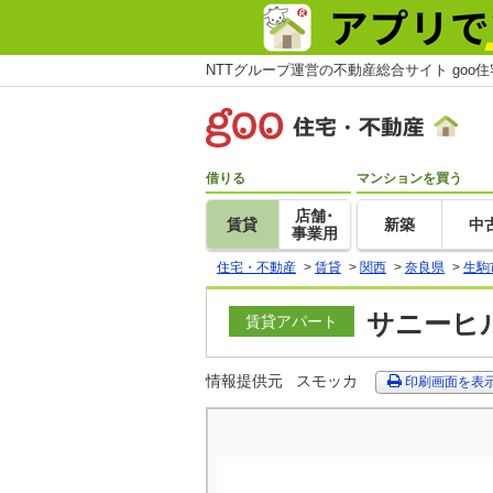
NTTグループ運営の不動産総合サイト goo
借りる
マンションを買う
店舗･
賃貸
新築
中
事業用
住宅・不動産
>
賃貸
>
関西
>
奈良県
>
生駒
サニーヒル
賃貸アパート
情報提供元
スモッカ
印刷画面を表