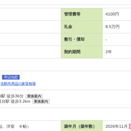
管理費等
4100円
礼金
8.5万円
敷引・償却
-
契約期間
2年
町
周辺地図
生駒市周辺の家賃相場
駅 徒歩36分
乗換案内
駅 徒歩3.2km
乗換案内
３帖、洋室 ６帖）
築年月（築年数）
2026年11月