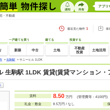
住宅・不動産
1
最近見た物件
保
一戸建てを買う
建てる
投資する
不動産
古
新築
中古
土地
土地活用
投資
市
>
生駒駅
>
サニーヒル 1LDK
 生駒駅 1LDK 賃貸(賃貸マンション・
示
8.50
賃料
万円 (管理費等：4100円)
礼金・敷金
8.5万円 / なし