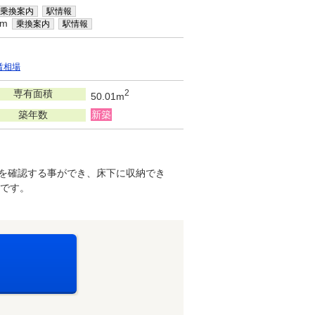
乗換案内
駅情報
km
乗換案内
駅情報
賃相場
専有面積
2
50.01m
築年数
新築
顔を確認する事ができ、床下に収納でき
です。