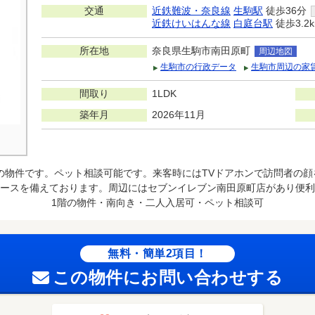
交通
近鉄難波・奈良線
生駒駅
徒歩36分
近鉄けいはんな線
白庭台駅
徒歩3.2
所在地
奈良県生駒市南田原町
周辺地図
生駒市の行政データ
生駒市周辺の家
間取り
1LDK
築年月
2026年11月
完成の物件です。ペット相談可能です。来客時にはTVドアホンで訪問者の
ースを備えております。周辺にはセブンイレブン南田原町店があり便利
1階の物件・南向き・二人入居可・ペット相談可
無料・簡単2項目！
この物件にお問い合わせする