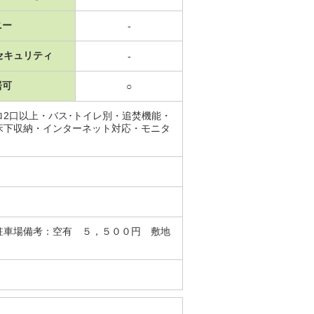
ニー
-
セキュリティ
-
居可
○
2口以上・バス･トイレ別・追焚機能・
床下収納・インターネット対応・モニタ
駐車場備考：空有 ５，５００円 敷地