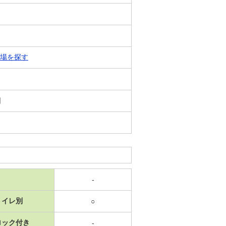
場を探す
日
-
トイレ別
○
ロック付き
-