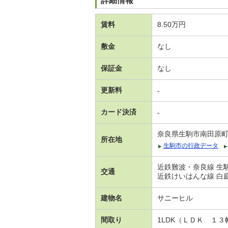
詳細情報
賃料
8.50万円
敷金
なし
保証金
なし
更新料
-
カード決済
-
奈良県生駒市南田原
所在地
生駒市の行政データ
近鉄難波・奈良線 生駒
交通
近鉄けいはんな線 白庭台
建物名
サニーヒル
間取り
1LDK（ＬＤＫ １