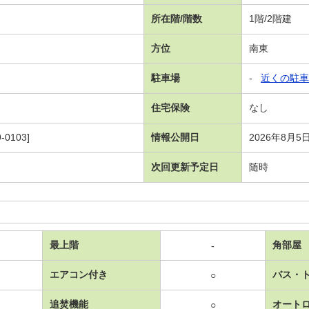
所在階/階数
1階/2階建
方位
南東
駐車場
-
近くの駐車
住宅保険
なし
-0103]
情報公開日
2026年8月5
次回更新予定日
随時
最上階
角部屋
-
エアコン付き
バス・
○
追焚機能
オート
○