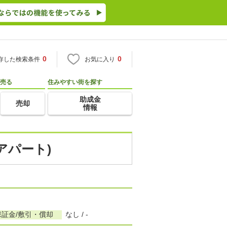
0
0
存した検索条件
お気に入り
売る
住みやすい街を探す
助成金
売却
情報
アパート)
保証金/敷引・償却
なし / -