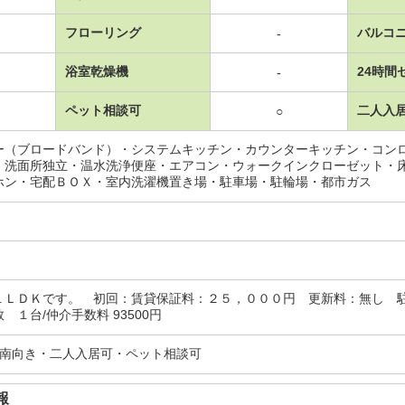
フローリング
バルコ
-
浴室乾燥機
24時間
-
ペット相談可
二人入
○
ー（ブロードバンド）・システムキッチン・カウンターキッチン・コンロ
・洗面所独立・温水洗浄便座・エアコン・ウォークインクローゼット・
ホン・宅配ＢＯＸ・室内洗濯機置き場・駐車場・駐輪場・都市ガス
１ＬＤＫです。 初回：賃貸保証料：２５，０００円 更新料：無し 
 １台/仲介手数料 93500円
・南向き・二人入居可・ペット相談可
報