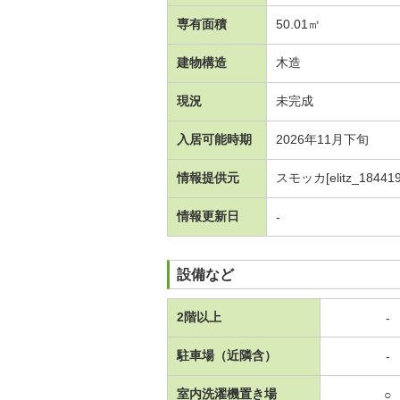
専有面積
50.01㎡
建物構造
木造
現況
未完成
入居可能時期
2026年11月下旬
情報提供元
スモッカ[elitz_184419
情報更新日
-
設備など
2階以上
-
駐車場（近隣含）
-
室内洗濯機置き場
○