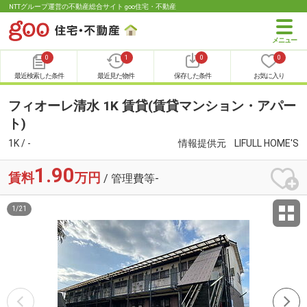
NTTグループ運営の不動産総合サイト goo住宅・不動産
0
1
0
0
最近検索した条件
最近見た物件
保存した条件
お気に入り
フィオーレ清水 1K 賃貸(賃貸マンション・アパー
ト)
1K / -
情報提供元
LIFULL HOME'S
1.90
賃料
万円
/ 管理費等-
1
/
21