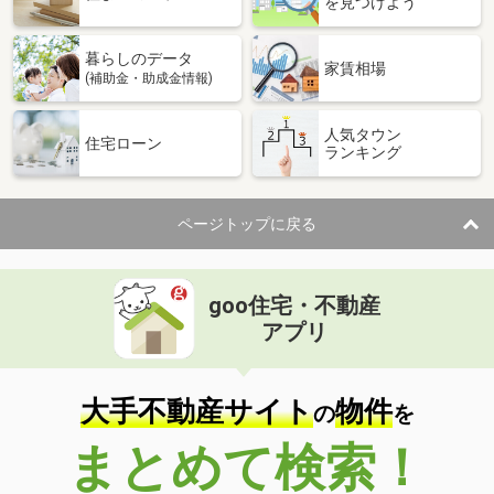
を見つけよう
暮らしのデータ
家賃相場
(補助金・助成金情報)
人気タウン
住宅ローン
ランキング
ページトップに戻る
goo住宅・不動産
アプリ
大手不動産サイト
物件
の
を
まとめて検索！