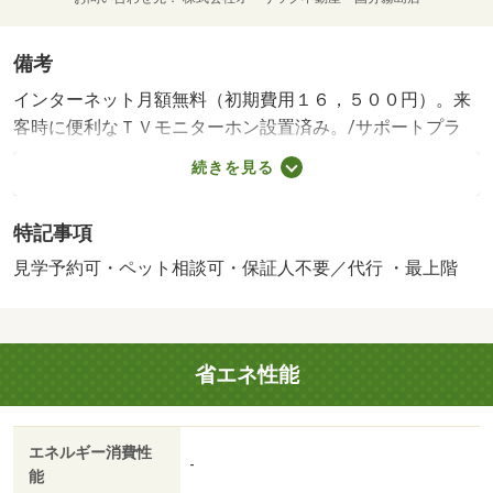
備考
インターネット月額無料（初期費用１６，５００円）。来
客時に便利なＴＶモニターホン設置済み。/サポートプラ
ス 1800円/家賃引落手数料 220円/賃貸戸数:20戸/鍵交換費
続きを見る
用:18700円
特記事項
見学予約可・ペット相談可・保証人不要／代行 ・最上階
省エネ性能
エネルギー消費性
-
能