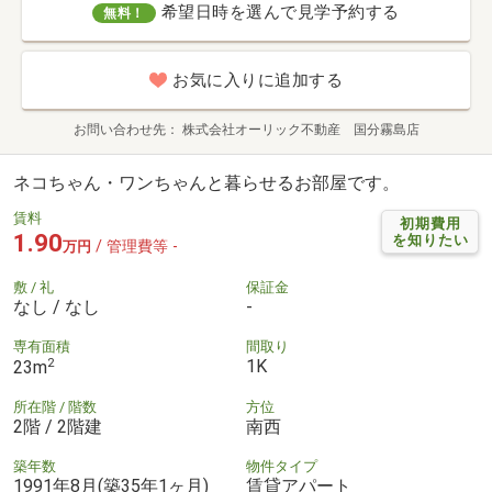
希望日時を選んで見学予約する
無料！
お気に入りに追加する
お問い合わせ先
株式会社オーリック不動産 国分霧島店
ネコちゃん・ワンちゃんと暮らせるお部屋です。
賃料
初期費用
1.90
を知りたい
/ 管理費等 -
万円
敷 / 礼
保証金
なし / なし
-
専有面積
間取り
2
1K
23m
所在階 / 階数
方位
2階 / 2階建
南西
築年数
物件タイプ
1991年8月(築35年1ヶ月)
賃貸アパート