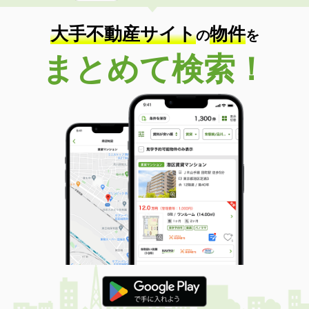
大手不動産サイト
物件
の
を
まとめて検索！