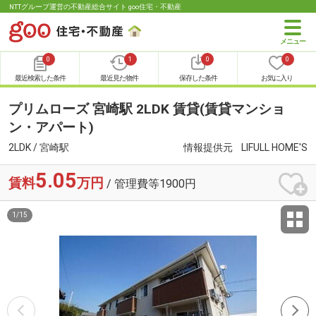
NTTグループ運営の不動産総合サイト goo住宅・不動産
0
1
0
0
最近検索した条件
最近見た物件
保存した条件
お気に入り
プリムローズ 宮崎駅 2LDK 賃貸(賃貸マンショ
ン・アパート)
2LDK / 宮崎駅
情報提供元
LIFULL HOME'S
5.05
賃料
万円
/ 管理費等1900円
1
/
15