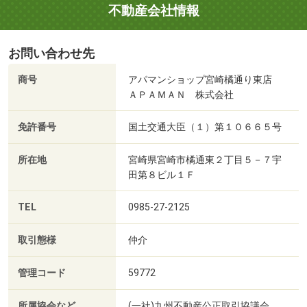
不動産会社情報
お問い合わせ先
商号
アパマンショップ宮崎橘通り東店
ＡＰＡＭＡＮ 株式会社
免許番号
国土交通大臣（１）第１０６６５号
所在地
宮崎県宮崎市橘通東２丁目５－７宇
田第８ビル１Ｆ
TEL
0985-27-2125
取引態様
仲介
管理コード
59772
所属協会など
(一社)九州不動産公正取引協議会、