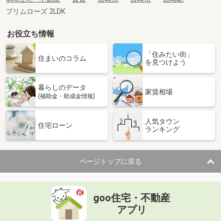
プリムローズ 2LDK
お役立ち情報
「住みたい街」
住まいのコラム
を見つけよう
暮らしのデータ
家賃相場
(補助金・助成金情報)
人気タウン
住宅ローン
ランキング
ページトップに戻る
goo住宅・不動産
アプリ