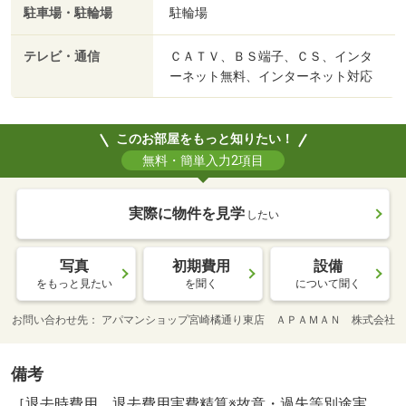
駐車場・駐輪場
駐輪場
テレビ・通信
ＣＡＴＶ、ＢＳ端子、ＣＳ、インタ
ーネット無料、インターネット対応
このお部屋をもっと知りたい！
無料・簡単入力2項目
実際に物件を見学
したい
写真
初期費用
設備
をもっと見たい
を聞く
について聞く
お問い合わせ先
アパマンショップ宮崎橘通り東店 ＡＰＡＭＡＮ 株式会社
備考
［退去時費用 退去費用実費精算※故意・過失等別途実