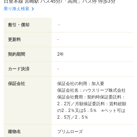
日豊本線 宮崎駅 バス45分/「高岡」バス停 停歩3分
乗り換え検索
敷引・償却
-
更新料
-
契約期間
2年
カード決済
-
保証会社
保証会社の利用：加入要
保証会社名：ハウスリーブ株式会社
保証会社費用：契約時保証委託料：
2．2万／月額保証委託料：賃料総額
の2．2％又は5．5％ ※ペット可は
2．5万／2．5％
建物名
プリムローズ