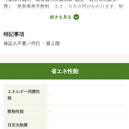
費］ 更新事務手数料 ２２，０００円がかかります。契
約時にクリーニング費７０，０００円、鍵セット費３，３
続きを見る
００円（税込）が必要となります。貸主インボイス登録あ
り 【設備・特記事項備考】ペット不可・ルームシェア不
特記事項
可/クリーニング費 70000円/ｒｕｕｍサポート（課税対
象） 1980円/賃貸戸数:6戸
保証人不要／代行 ・最上階
省エネ性能
エネルギー消費性
-
能
断熱性能
-
目安光熱費
-