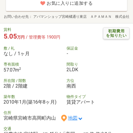
お気に入りに追加する
お問い合わせ先
アパマンショップ宮崎橘通り東店 ＡＰＡＭＡＮ 株式会社
賃料
初期費用
5.05
を知りたい
/ 管理費等 1900円
万円
敷 / 礼
保証金
なし / 1ヶ月
-
専有面積
間取り
2
2LDK
57.07m
所在階 / 階数
方位
2階 / 2階建
南西
築年数
物件タイプ
2010年1月(築16年8ヶ月)
賃貸アパート
住所
宮崎県宮崎市高岡町内山
地図
交通