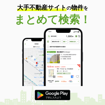
大手不動産サイト
物件
の
を
まとめて検索！