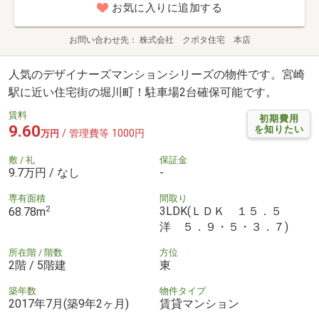
お気に入りに追加する
お問い合わせ先
株式会社 クボタ住宅 本店
人気のデザイナーズマンションシリーズの物件です。宮崎
駅に近い住宅街の堀川町！駐車場2台確保可能です。
賃料
初期費用
9.60
を知りたい
/ 管理費等 1000円
万円
敷 / 礼
保証金
9.7万円 / なし
-
専有面積
間取り
2
3LDK(ＬＤＫ １５．５
68.78m
洋 ５．９・５・３．７)
所在階 / 階数
方位
2階 / 5階建
東
築年数
物件タイプ
2017年7月(築9年2ヶ月)
賃貸マンション