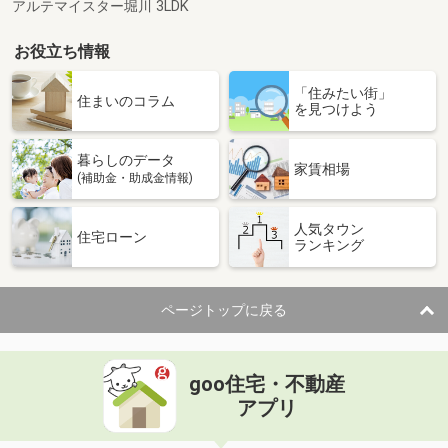
アルテマイスター堀川 3LDK
お役立ち情報
「住みたい街」
住まいのコラム
を見つけよう
暮らしのデータ
家賃相場
(補助金・助成金情報)
人気タウン
住宅ローン
ランキング
ページトップに戻る
goo住宅・不動産
アプリ