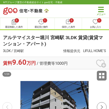
NTTグループ運営の不動産総合サイト goo住宅・不動産
0
1
0
0
最近検索した条件
最近見た物件
保存した条件
お気に入り
アルテマイスター堀川 宮崎駅 3LDK 賃貸(賃貸マ
ンション・アパート)
3LDK / 宮崎駅
情報提供元
LIFULL HOME'S
9.60
賃料
万円
/ 管理費等1000円
1
/
24