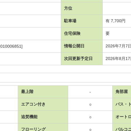
方位
駐車場
有 7,700円
住宅保険
要
情報公開日
2026年7月7
010006851]
次回更新予定日
2026年8月1
最上階
角部屋
-
エアコン付き
バス・
○
追焚機能
オート
○
フローリング
バルコ
○