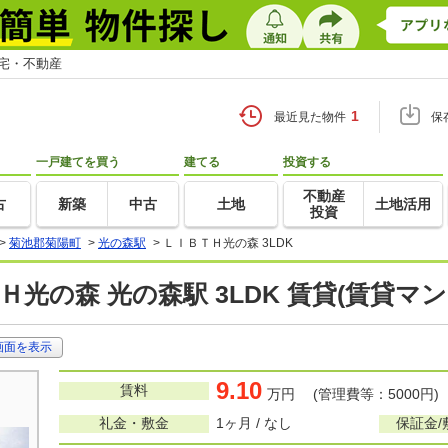
住宅・不動産
1
最近見た物件
保
一戸建てを買う
建てる
投資する
不動産
古
新築
中古
土地
土地活用
投資
>
菊池郡菊陽町
>
光の森駅
>
ＬＩＢＴＨ光の森 3LDK
Ｈ光の森 光の森駅 3LDK 賃貸(賃貸マ
画面を表示
9.10
賃料
万円 (管理費等：5000円)
礼金・敷金
1ヶ月 / なし
保証金/