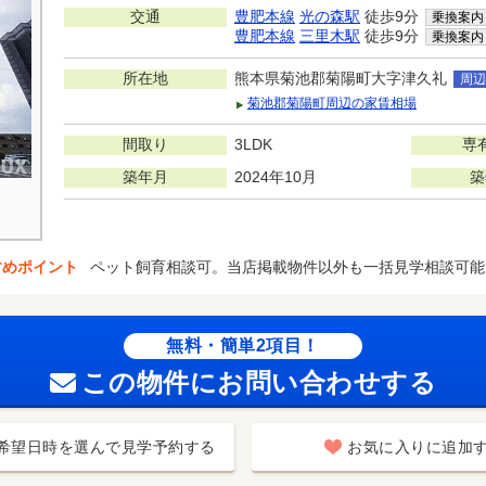
交通
豊肥本線
光の森駅
徒歩9分
乗換案内
豊肥本線
三里木駅
徒歩9分
乗換案内
所在地
熊本県菊池郡菊陽町大字津久礼
周辺
菊池郡菊陽町周辺の家賃相場
間取り
3LDK
専
築年月
2024年10月
築
すめポイント
ペット飼育相談可。当店掲載物件以外も一括見学相談可能
無料・簡単2項目！
この物件にお問い合わせする
希望日時を選んで見学予約する
お気に入りに追加