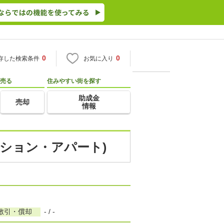
0
0
存した検索条件
お気に入り
売る
住みやすい街を探す
助成金
売却
情報
ンション・アパート)
敷引・償却
- / -