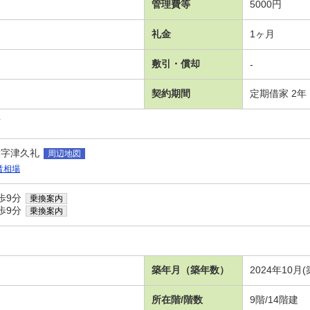
管理費等
5000円
礼金
1ヶ月
敷引・償却
-
契約期間
定期借家 2年
可
大字津久礼
周辺地図
賃相場
歩9分
乗換案内
歩9分
乗換案内
築年月（築年数）
2024年10月
所在階/階数
9階/14階建