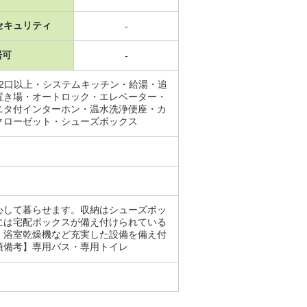
セキュリティ
-
居可
-
2口以上・システムキッチン・給湯・追
置き場・オートロック・エレベーター・
ニタ付インターホン・温水洗浄便座・カ
クローゼット・シューズボックス
心して暮らせます。収納はシューズボッ
には宅配ボックスが備え付けられている
・浴室乾燥機など充実した設備を備え付
項備考】専用バス・専用トイレ