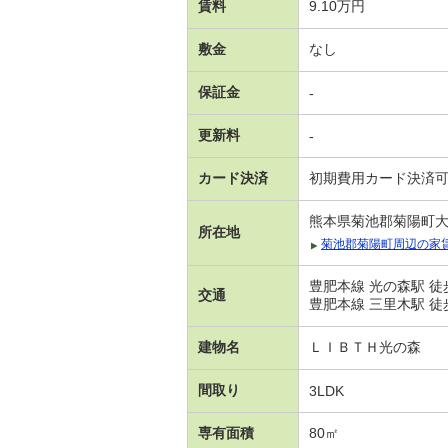
賃料
9.10万円
敷金
なし
保証金
-
更新料
-
カード決済
初期費用カード決済
熊本県菊池郡菊陽町
所在地
菊池郡菊陽町周辺の家
豊肥本線 光の森駅 徒
交通
豊肥本線 三里木駅 徒
建物名
ＬＩＢＴＨ光の森
間取り
3LDK
専有面積
80㎡