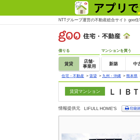
NTTグループ運営の不動産総合サイト goo
借りる
マンションを買う
店舗･
賃貸
新築
中
事業用
住宅・不動産
>
賃貸
>
九州・沖縄
>
熊本県
ＬＩＢＴ
賃貸マンション
情報提供元
LIFULL HOME'S
印刷