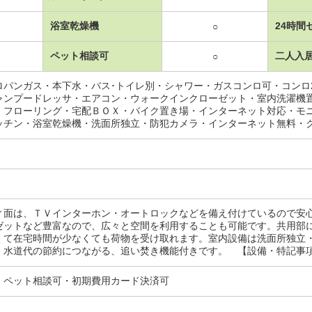
浴室乾燥機
24時間
○
ペット相談可
二人入
○
ロパンガス・本下水・バス･トイレ別・シャワー・ガスコンロ可・コンロ
ャンプードレッサ・エアコン・ウォークインクローゼット・室内洗濯機
・フローリング・宅配ＢＯＸ・バイク置き場・インターネット対応・モ
ッチン・浴室乾燥機・洗面所独立・防犯カメラ・インターネット無料・
ィ面は、ＴＶインターホン・オートロックなどを備え付けているので安
ゼットなど豊富なので、広々と空間を利用することも可能です。共用部
くて在宅時間が少なくても荷物を受け取れます。室内設備は洗面所独立
。水道代の節約につながる、追い焚き機能付きです。 【設備・特記事
・ペット相談可・初期費用カード決済可