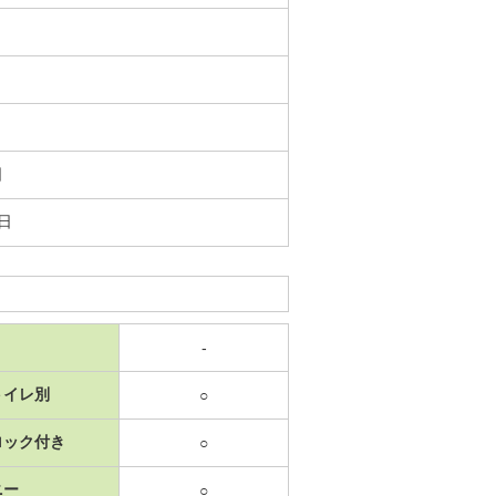
日
7日
-
トイレ別
○
ロック付き
○
ニー
○