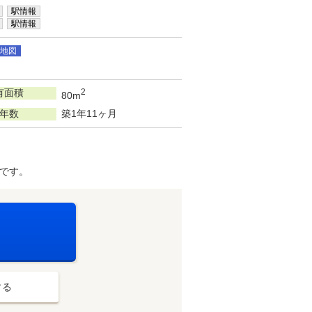
駅情報
駅情報
地図
有面積
2
80m
年数
築1年11ヶ月
です。
する