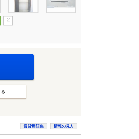
2
する
賃貸用語集
情報の見方