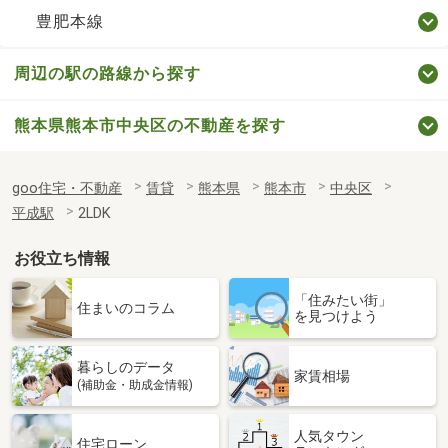
豊肥本線
周辺の駅の路線から探す
熊本県熊本市中央区の不動産を探す
goo住宅・不動産
賃貸
熊本県
熊本市
中央区
平成駅
2LDK
お役立ち情報
「住みたい街」
住まいのコラム
を見つけよう
暮らしのデータ
家賃相場
(補助金・助成金情報)
人気タウン
住宅ローン