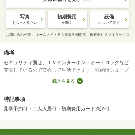
写真
初期費用
設備
をもっと見たい
を聞く
について聞く
お問い合わせ先
ホームメイトＦＣ東海学園前店 株式会社スマイラックス
備考
セキュリティ面は、ＴＶインターホン・オートロックなど
充実しているので安心して生活できます。収納はシューズ
ボックス・クロゼットなどが備え付けられているので、衣
続きを見る
類や日用品の収納に重宝します。共用部にはエレベータ・
敷地内ごみ置き場などが揃っており、とても充実していま
特記事項
す。室内設備は浴室乾燥機・洗面所独立などが揃っている
ので、快適に過ごしやすいお部屋になります。機能的なシ
見学予約可・二人入居可・初期費用カード決済可
ステムキッチン付きの物件です。 【設備・特記事項備
考】専用バス・専用トイレ