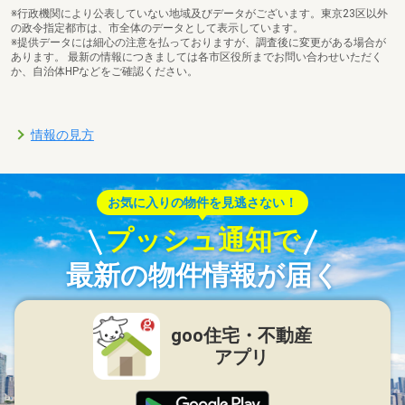
※行政機関により公表していない地域及びデータがございます。東京23区以外
の政令指定都市は、市全体のデータとして表示しています。
※提供データには細心の注意を払っておりますが、調査後に変更がある場合が
あります。 最新の情報につきましては各市区役所までお問い合わせいただく
か、自治体HPなどをご確認ください。
情報の見方
お気に入りの物件を見逃さない！
プッシュ通知で
最新の物件情報が届く
goo住宅・不動産
アプリ