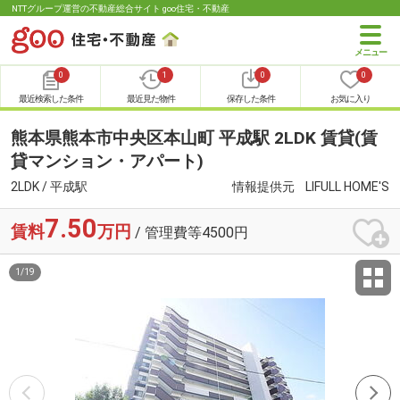
NTTグループ運営の不動産総合サイト goo住宅・不動産
0
1
0
0
最近検索した条件
最近見た物件
保存した条件
お気に入り
熊本県熊本市中央区本山町 平成駅 2LDK 賃貸(賃
貸マンション・アパート)
2LDK / 平成駅
情報提供元
LIFULL HOME'S
7.50
賃料
万円
/ 管理費等4500円
1
/
19