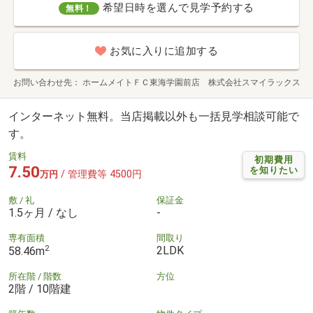
希望日時を選んで見学予約する
無料！
お気に入りに追加する
お問い合わせ先
ホームメイトＦＣ東海学園前店 株式会社スマイラックス
インターネット無料。当店掲載以外も一括見学相談可能で
す。
賃料
初期費用
7.50
を知りたい
/ 管理費等 4500円
万円
敷 / 礼
保証金
1.5ヶ月 / なし
-
専有面積
間取り
2
2LDK
58.46m
所在階 / 階数
方位
2階 / 10階建