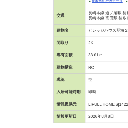
長崎市の行政データ
長崎本線 道ノ尾駅 徒歩
交通
長崎本線 高田駅 徒歩11
建物名
ビレッジハウス琴海
間取り
2K
専有面積
33.61㎡
建物構造
RC
現況
空
入居可能時期
即時
情報提供元
LIFULL HOME'S[1422
情報更新日
2026年8月8日