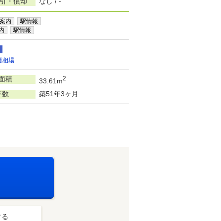
敷引・償却
なし / -
案内
駅情報
内
駅情報
賃相場
面積
2
33.61m
年数
築51年3ヶ月
する