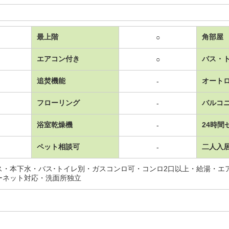
最上階
角部屋
○
エアコン付き
バス・
○
追焚機能
オート
-
フローリング
バルコ
-
浴室乾燥機
24時間
-
ペット相談可
二人入
-
ス・本下水・バス･トイレ別・ガスコンロ可・コンロ2口以上・給湯・エ
ーネット対応・洗面所独立