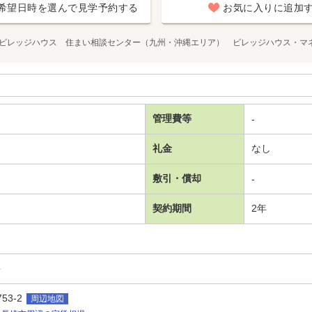
希望日時を選んで見学予約する
お気に入りに追加
ビレッジハウス 住まい相談センター（九州・沖縄エリア） ビレッジハウス・マ
管理費等
-
礼金
なし
敷引・償却
-
契約期間
2年
要
3-2
周辺地図