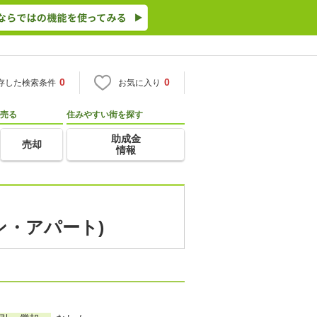
0
0
存した検索条件
お気に入り
売る
住みやすい街を探す
助成金
売却
情報
ン・アパート)