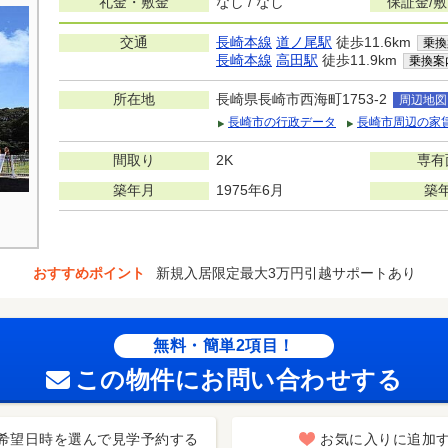
礼金・敷金
なし / なし
保証金/
交通
長崎本線
道ノ尾駅
徒歩11.6km
乗換
長崎本線
高田駅
徒歩11.9km
乗換案
所在地
長崎県長崎市西海町1753-2
周辺地図
長崎市の行政データ
長崎市周辺の家
間取り
2K
専有
築年月
1975年6月
築
おすすめポイント
新規入居限定最大3万円引越サポートあり
無料・簡単2項目！
この物件にお問い合わせする
希望日時を選んで見学予約する
お気に入りに追加