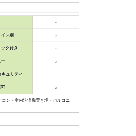
-
トイレ別
○
ロック付き
-
ニー
○
セキュリティ
-
居可
○
アコン・室内洗濯機置き場・バルコニ