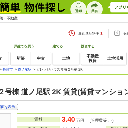
住宅・不動産
1
最近見た物件
保
一戸建てを買う
建てる
投資する
不動産
古
新築
中古
土地
土地活用
投資
>
長崎市
>
道ノ尾駅
>
ビレッジハウス琴海２号棟 2K
号棟 道ノ尾駅 2K 賃貸(賃貸マンショ
画面を表示
3.40
賃料
万円 (管理費等：-)