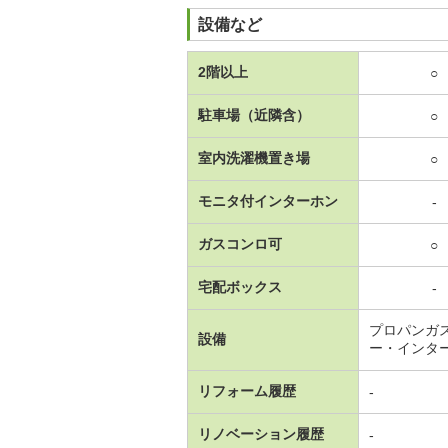
設備など
2階以上
○
駐車場（近隣含）
○
室内洗濯機置き場
○
モニタ付インターホン
-
ガスコンロ可
○
宅配ボックス
-
プロパンガ
設備
ー・インタ
リフォーム履歴
-
リノベーション履歴
-