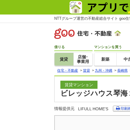
NTTグループ運営の不動産総合サイト goo
借りる
マンションを買う
店舗･
賃貸
新築
中
事業用
住宅・不動産
>
賃貸
>
九州・沖縄
>
長崎県
賃貸マンション
ビレッジハウス琴海２
情報提供元
LIFULL HOME'S
印刷