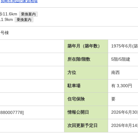
長崎市周辺の家賃相場
11.6km
乗換案内
.9km
乗換案内
２号棟
築年月（築年数）
1975年6月(
所在階/階数
5階/5階建
方位
南西
駐車場
有 3,300円
住宅保険
要
情報公開日
2026年6月3
880007778]
次回更新予定日
2026年8月1