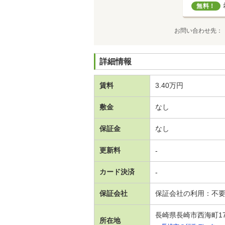
無料！
お問い合わせ先
詳細情報
賃料
3.40万円
敷金
なし
保証金
なし
更新料
-
カード決済
-
保証会社
保証会社の利用：不
長崎県長崎市西海町175
所在地