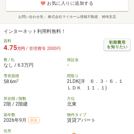
お気に入りに追加する
お問い合わせ先
株式会社マイホーム情報不動産 神埼支店
インターネット利用料無料！
賃料
初期費用
4.75
を知りたい
/ 管理費等 2000円
万円
敷 / 礼
保証金
なし / 6.3万円
-
専有面積
間取り
2
2LDK(洋 ６．３・６．１
58.6m
ＬＤＫ １１．１)
所在階 / 階数
方位
2階 / 2階建
北東
築年数
物件タイプ
2026年9月
賃貸アパート
新築
住所