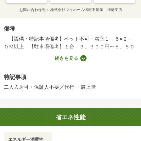
お問い合わせ先
株式会社マイホーム情報不動産 神埼支店
備考
【設備・特記事項備考】ペット不可・浴室１．６×２．
０Ｍ以上 【駐車場備考】１台 ３、３００円〜５、５０
０円/町 費 700円/安心サポート 1980円/賃貸戸数:8戸/鍵
続きを見る
交換費用:3300円/室内清掃費用:70000円
特記事項
二人入居可・保証人不要／代行 ・最上階
省エネ性能
エネルギー消費性