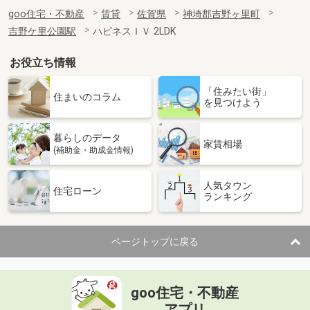
goo住宅・不動産
賃貸
佐賀県
神埼郡吉野ヶ里町
吉野ケ里公園駅
ハピネスＩＶ 2LDK
お役立ち情報
「住みたい街」
住まいのコラム
を見つけよう
暮らしのデータ
家賃相場
(補助金・助成金情報)
人気タウン
住宅ローン
ランキング
ページトップに戻る
goo住宅・不動産
アプリ