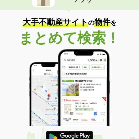
大手不動産サイト
物件
の
を
まとめて検索！