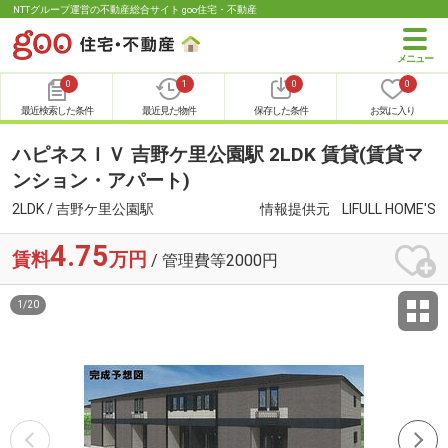
NTTグループ運営の不動産総合サイト goo住宅・不動産
0
1
0
0
最近検索した条件
最近見た物件
保存した条件
お気に入り
ハピネスＩＶ 吉野ケ里公園駅 2LDK 賃貸(賃貸マ
ンション・アパート)
2LDK / 吉野ケ里公園駅
情報提供元
LIFULL HOME'S
4.75
賃料
万円
/ 管理費等2000円
1
/
20