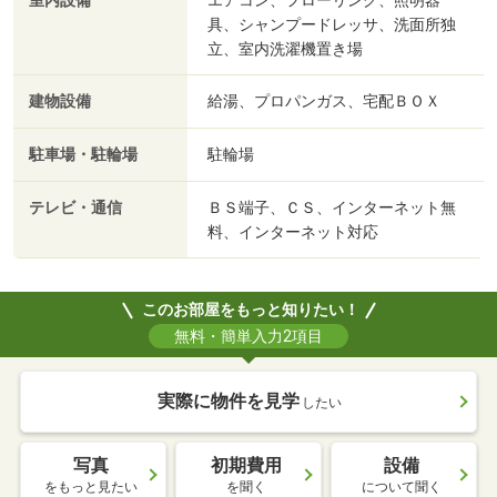
室内設備
エアコン、フローリング、照明器
具、シャンプードレッサ、洗面所独
立、室内洗濯機置き場
建物設備
給湯、プロパンガス、宅配ＢＯＸ
駐車場・駐輪場
駐輪場
テレビ・通信
ＢＳ端子、ＣＳ、インターネット無
料、インターネット対応
このお部屋をもっと知りたい！
無料・簡単入力2項目
実際に物件を見学
したい
写真
初期費用
設備
をもっと見たい
を聞く
について聞く