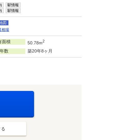
内
駅情報
内
駅情報
地図
賃相場
有面積
2
50.78m
年数
築20年8ヶ月
する