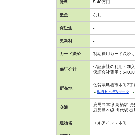
賃料
5.40万円
敷金
なし
保証金
-
更新料
-
カード決済
初期費用カード決済
保証会社の利用：加
保証会社
保証会社費用：54000
佐賀県鳥栖市本町2丁目1
所在地
鳥栖市の行政データ
鹿児島本線 鳥栖駅 徒
交通
鹿児島本線 田代駅 徒
建物名
エルアインス本町