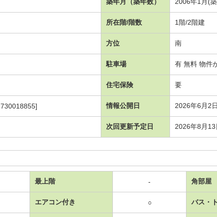
築年月（築年数）
2006年1月(
所在階/階数
1階/2階建
方位
南
駐車場
有 無料 物件
住宅保険
要
情報公開日
2026年6月2
730018855]
次回更新予定日
2026年8月1
最上階
角部屋
-
エアコン付き
バス・
○