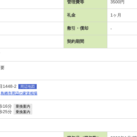
管理費等
3500円
礼金
1ヶ月
敷引・償却
-
契約期間
可
入要
448-2
周辺地図
鳥栖市周辺の家賃相場
歩16分
乗換案内
歩25分
乗換案内