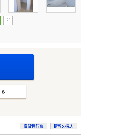
2
する
賃貸用語集
情報の見方