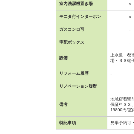
室内洗濯機置き場
○
モニタ付インターホン
○
ガスコンロ可
-
宅配ボックス
-
上水道・都
設備
場・ＢＳ端
リフォーム履歴
-
リノベーション履歴
-
地域密着駅
備考
保証料３３、０
19800円/
特記事項
見学予約可