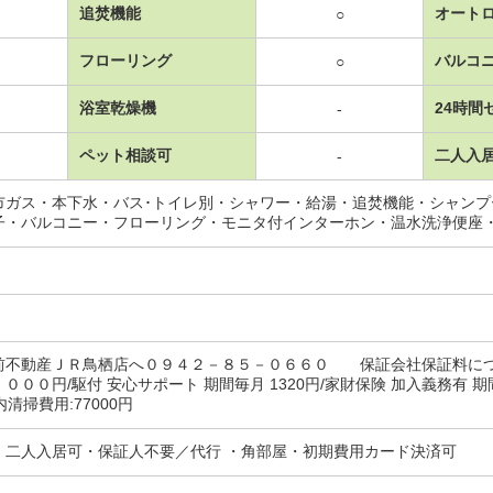
追焚機能
オート
○
フローリング
バルコ
○
浴室乾燥機
24時間
-
ペット相談可
二人入
-
市ガス・本下水・バス･トイレ別・シャワー・給湯・追焚機能・シャン
子・バルコニー・フローリング・モニタ付インターホン・温水洗浄便座
前不動産ＪＲ鳥栖店へ０９４２－８５－０６６０ 保証会社保証料に
００円/駆付 安心サポート 期間毎月 1320円/家財保険 加入義務有 期間2年
室内清掃費用:77000円
・二人入居可・保証人不要／代行 ・角部屋・初期費用カード決済可