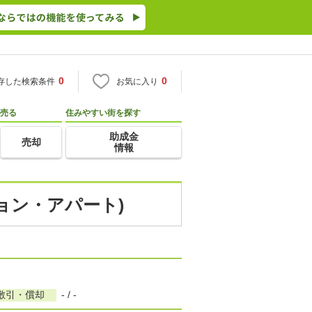
0
0
存した検索条件
お気に入り
売る
住みやすい街を探す
助成金
売却
情報
ション・アパート)
敷引・償却
- / -