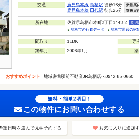
交通
鹿児島本線
鳥栖駅
徒歩16分
乗換案
鹿児島本線
田代駅
徒歩25分
乗換案
所在地
佐賀県鳥栖市本町2丁目1448-2
周辺
鳥栖市の行政データ
鳥栖市周辺の家
間取り
1LDK
専
築年月
2006年1月
築
おすすめポイント
地域密着駅前不動産JR鳥栖店へ0942-85-0660
無料・簡単2項目！
この物件にお問い合わせする
希望日時を選んで見学予約する
お気に入りに追加