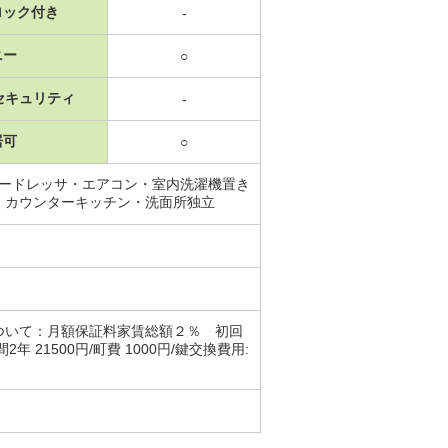
ロック付き
-
ニー
○
セキュリティ
-
居可
○
プードレッサ・エアコン・室内洗濯機置き
・カウンターキッチン・洗面所独立
ついて：月額保証料家賃総額２％ 初回
 21500円/町費 1000円/鍵交換費用: