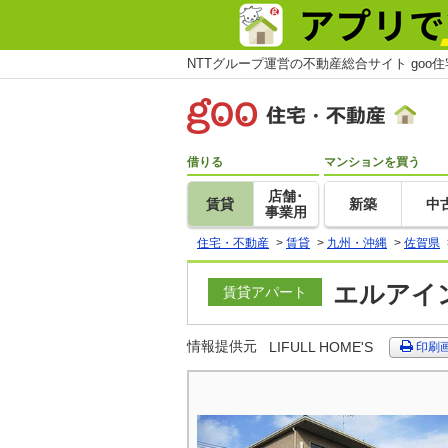
NTTグループ運営の不動産総合サイト goo
借りる
マンションを買う
店舗･
賃貸
新築
中
事業用
住宅・不動産
>
賃貸
>
九州・沖縄
>
佐賀県
エルアイン
賃貸アパート
情報提供元
LIFULL HOME'S
印刷