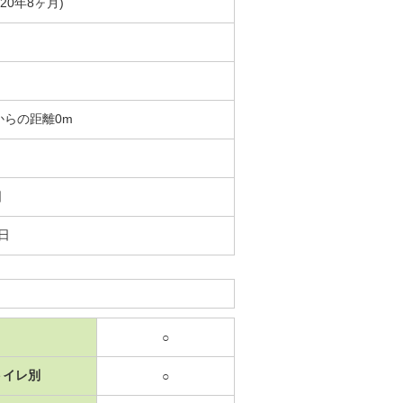
築20年8ヶ月)
からの距離0m
日
3日
○
トイレ別
○