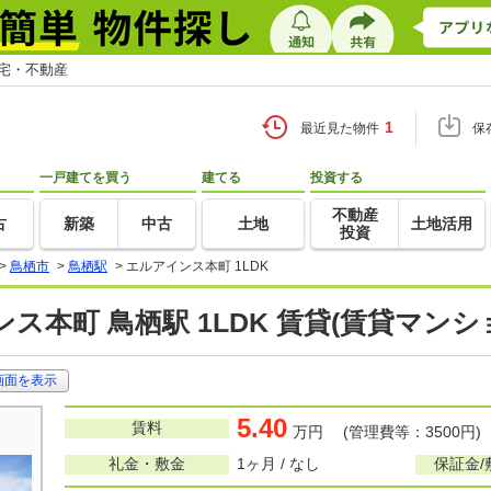
住宅・不動産
1
最近見た物件
保
一戸建てを買う
建てる
投資する
不動産
古
新築
中古
土地
土地活用
投資
>
鳥栖市
>
鳥栖駅
>
エルアインス本町 1LDK
ス本町 鳥栖駅 1LDK 賃貸(賃貸マン
画面を表示
5.40
賃料
万円 (管理費等：3500円)
礼金・敷金
1ヶ月 / なし
保証金/