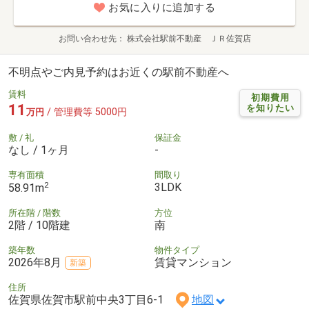
お気に入りに追加する
お問い合わせ先
株式会社駅前不動産 ＪＲ佐賀店
不明点やご内見予約はお近くの駅前不動産へ
賃料
初期費用
11
を知りたい
/ 管理費等 5000円
万円
敷 / 礼
保証金
なし / 1ヶ月
-
専有面積
間取り
2
3LDK
58.91m
所在階 / 階数
方位
2階 / 10階建
南
築年数
物件タイプ
2026年8月
賃貸マンション
新築
住所
佐賀県佐賀市駅前中央3丁目6-1
地図