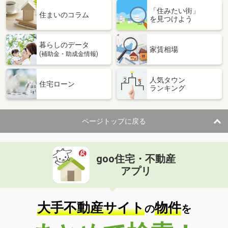
「住みたい街」
住まいのコラム
を見つけよう
暮らしのデータ
家賃相場
(補助金・助成金情報)
人気タウン
住宅ローン
ランキング
ページトップに戻る
goo住宅・不動産
アプリ
大手不動産サイト
物件
の
を