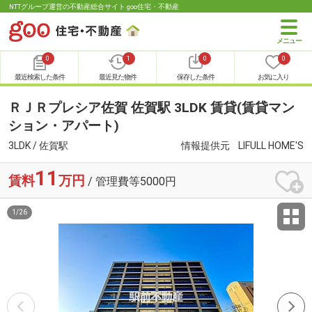
NTTグループ運営の不動産総合サイト goo住宅・不動産
0
1
0
0
最近検索した条件
最近見た物件
保存した条件
お気に入り
ＲＪＲプレシア佐賀 佐賀駅 3LDK 賃貸(賃貸マン
ション・アパート)
3LDK / 佐賀駅
情報提供元
LIFULL HOME'S
11
賃料
万円
/ 管理費等5000円
1
/
26