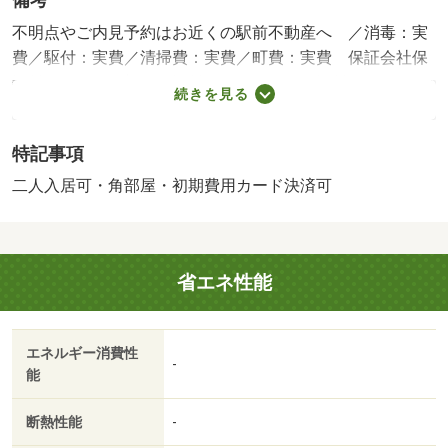
備考
不明点やご内見予約はお近くの駅前不動産へ ／消毒：実
費／駆付：実費／清掃費：実費／町費：実費 保証会社保
証料について：初回保証料４０％ 月額保証料１％/バイク
続きを見る
置場料金月: 2200円/家財保険 加入義務有 期間2年 24000円
特記事項
二人入居可・角部屋・初期費用カード決済可
省エネ性能
エネルギー消費性
-
能
断熱性能
-