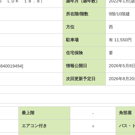
・６ ＬＤＫ １８．８）
築年月（築年数）
2022年1月(
所在階/階数
9階/10階建
方位
西
駐車場
有 11,550円
住宅保険
要
情報公開日
2026年5月8
840019494]
次回更新予定日
2026年8月2
最上階
角部屋
-
エアコン付き
バス・
○