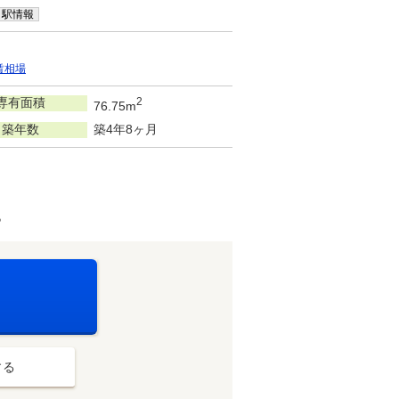
駅情報
賃相場
専有面積
2
76.75m
築年数
築4年8ヶ月
♪
する