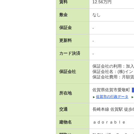
賃料
12.56万円
敷金
なし
保証金
-
更新料
-
カード決済
-
保証会社の利用：加
保証会社
保証会社名：(株)イ
保証会社費用：月額賃料
佐賀県佐賀市愛敬町
所在地
佐賀市の行政データ
交通
長崎本線 佐賀駅 徒歩
建物名
ａｄｏｒａｂｌｅ