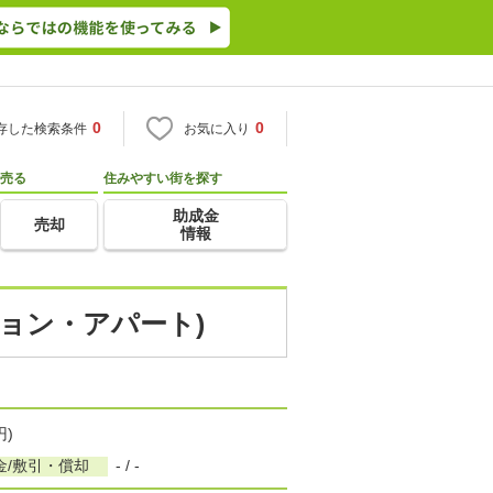
0
0
存した検索条件
お気に入り
売る
住みやすい街を探す
助成金
売却
情報
ション・アパート)
円)
金/敷引・償却
- / -