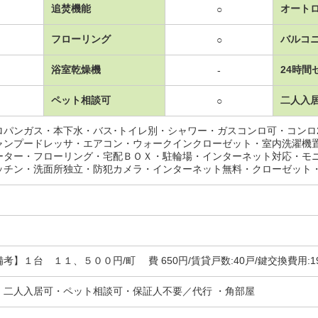
追焚機能
オート
○
フローリング
バルコ
○
浴室乾燥機
24時間
-
ペット相談可
二人入
○
ロパンガス・本下水・バス･トイレ別・シャワー・ガスコンロ可・コンロ
ャンプードレッサ・エアコン・ウォークインクローゼット・室内洗濯機
ーター・フローリング・宅配ＢＯＸ・駐輪場・インターネット対応・モ
ッチン・洗面所独立・防犯カメラ・インターネット無料・クローゼット
】１台 １１、５００円/町 費 650円/賃貸戸数:40戸/鍵交換費用:192
・二人入居可・ペット相談可・保証人不要／代行 ・角部屋