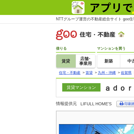
NTTグループ運営の不動産総合サイト goo
借りる
マンションを買う
店舗･
賃貸
新築
中
事業用
住宅・不動産
>
賃貸
>
九州・沖縄
>
佐賀県
ａｄｏｒ
賃貸マンション
情報提供元
LIFULL HOME'S
印刷