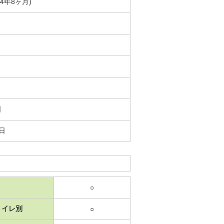
築4年8ヶ月)
日
0日
○
トイレ別
○