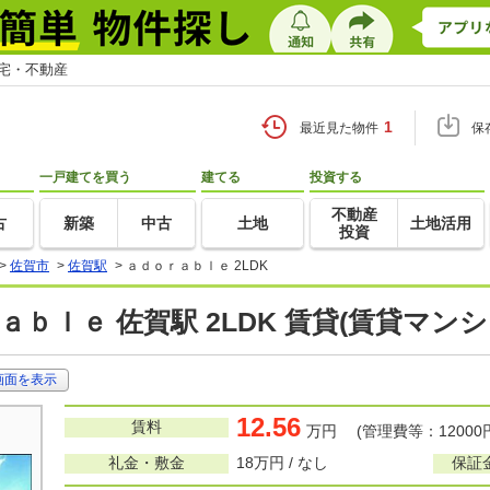
住宅・不動産
1
最近見た物件
保
一戸建てを買う
建てる
投資する
不動産
古
新築
中古
土地
土地活用
投資
>
佐賀市
>
佐賀駅
>
ａｄｏｒａｂｌｅ 2LDK
ａｂｌｅ 佐賀駅 2LDK 賃貸(賃貸マン
画面を表示
12.56
賃料
万円 (管理費等：12000
礼金・敷金
18万円 / なし
保証