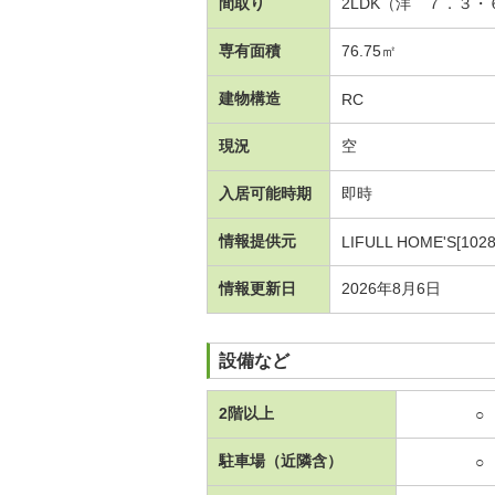
間取り
2LDK（洋 ７．３
専有面積
76.75㎡
建物構造
RC
現況
空
入居可能時期
即時
情報提供元
LIFULL HOME'S[1028
情報更新日
2026年8月6日
設備など
2階以上
○
駐車場（近隣含）
○