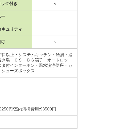
ロック付き
○
ニー
-
セキュリティ
-
居可
○
2口以上・システムキッチン・給湯・追
置き場・ＣＳ・ＢＳ端子・オートロッ
ニタ付インターホン・温水洗浄便座・カ
・シューズボックス
50円/室内清掃費用:93500円