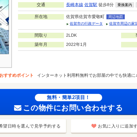
交通
長崎本線
佐賀駅
徒歩8分
乗換案内
所在地
佐賀県佐賀市愛敬町
周辺地図
佐賀市の行政データ
佐賀市周辺の家
間取り
2LDK
築年月
2022年1月
おすすめポイント
インターネット利用料無料でお部屋の中でも快適に
無料・簡単2項目！
この物件にお問い合わせする
希望日時を選んで見学予約する
お気に入りに追加