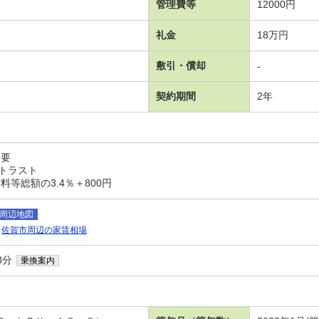
管理費等
12000円
礼金
18万円
敷引・償却
-
契約期間
2年
入要
ントラスト
等総額の3.4％＋800円
周辺地図
佐賀市周辺の家賃相場
8分
乗換案内