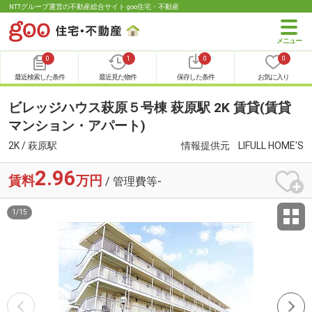
NTTグループ運営の不動産総合サイト goo住宅・不動産
0
1
0
0
最近検索した条件
最近見た物件
保存した条件
お気に入り
ビレッジハウス萩原５号棟 萩原駅 2K 賃貸(賃貸
マンション・アパート)
2K / 萩原駅
情報提供元
LIFULL HOME'S
2.96
賃料
万円
/ 管理費等-
1
/
15