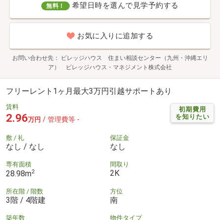
希望日時を選んで見学予約する
無料！
お気に入りに追加する
お問い合わせ先
ビレッジハウス 住まい相談センター（九州・沖縄エリ
ア） ビレッジハウス・マネジメント株式会社
フリーレント1ヶ月最大3万円引越サポートあり
賃料
初期費用
2.96
を知りたい
/ 管理費等 -
万円
敷 / 礼
保証金
なし / なし
なし
専有面積
間取り
2
2K
28.98m
所在階 / 階数
方位
3階 / 4階建
南
築年数
物件タイプ