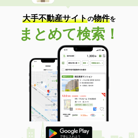
大手不動産サイト
物件
の
を
まとめて検索！