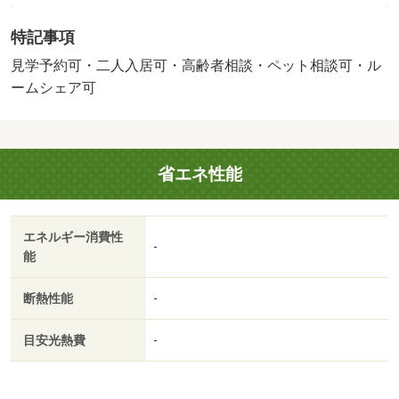
ション設備は、種類に応じて追加料金を賃料に加算 お部
特記事項
屋の仕様により設置できない場合あり 【設備・特記事項
備考】学生歓迎/賃貸戸数:24戸
見学予約可・二人入居可・高齢者相談・ペット相談可・ル
ームシェア可
省エネ性能
エネルギー消費性
-
能
断熱性能
-
目安光熱費
-