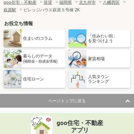
goo住宅・不動産
賃貸
福岡県
北九州市
八幡西区
萩原駅
ビレッジハウス萩原５号棟 2K
お役立ち情報
「住みたい街」
住まいのコラム
を見つけよう
暮らしのデータ
家賃相場
(補助金・助成金情報)
人気タウン
住宅ローン
ランキング
ページトップに戻る
goo住宅・不動産
アプリ