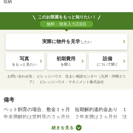
収納
このお部屋をもっと知りたい！
無料・簡単入力2項目
実際に物件を見学
したい
写真
初期費用
設備
をもっと見たい
を聞く
について聞く
お問い合わせ先
ビレッジハウス 住まい相談センター（九州・沖縄エリ
ア） ビレッジハウス・マネジメント株式会社
備考
ペット飼育の場合、敷金１ヶ月 短期解約違約金あり １
年未満解約は賃料等の３ヵ月分、２年未満は２ヵ月分 法
人契約の場合、賃料等の契約条件が異なる場合あり 審査
続きを見る
結果により敷金や連帯保証人を必要とする場合あり オプ