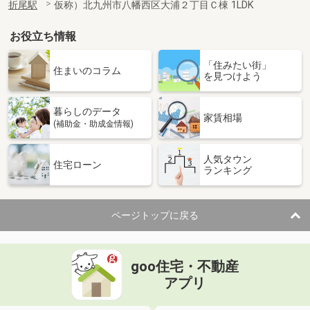
折尾駅
仮称）北九州市八幡西区大浦２丁目Ｃ棟 1LDK
お役立ち情報
「住みたい街」
住まいのコラム
を見つけよう
暮らしのデータ
家賃相場
(補助金・助成金情報)
人気タウン
住宅ローン
ランキング
ページトップに戻る
goo住宅・不動産
アプリ