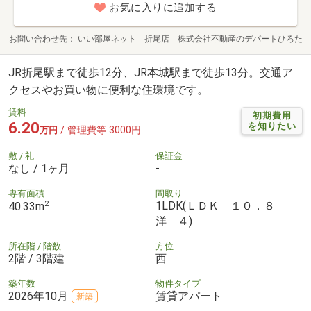
お気に入りに追加する
お問い合わせ先
いい部屋ネット 折尾店 株式会社不動産のデパートひろた
JR折尾駅まで徒歩12分、JR本城駅まで徒歩13分。交通ア
クセスやお買い物に便利な住環境です。
賃料
初期費用
6.20
を知りたい
/ 管理費等 3000円
万円
敷 / 礼
保証金
なし / 1ヶ月
-
専有面積
間取り
2
1LDK(ＬＤＫ １０．８
40.33m
洋 ４)
所在階 / 階数
方位
2階 / 3階建
西
築年数
物件タイプ
2026年10月
賃貸アパート
新築