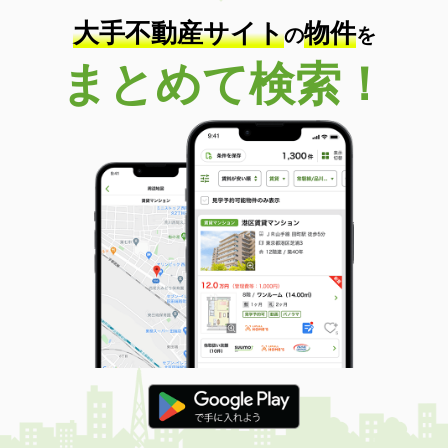
大手不動産サイト
物件
の
を
まとめて検索！