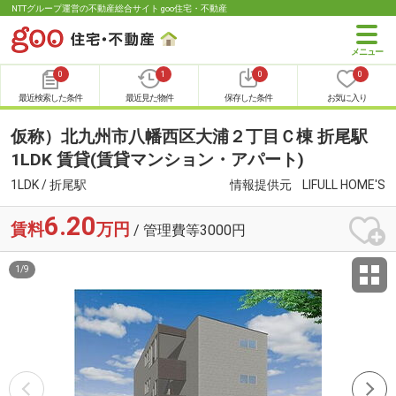
NTTグループ運営の不動産総合サイト goo住宅・不動産
0
1
0
0
最近検索した条件
最近見た物件
保存した条件
お気に入り
仮称）北九州市八幡西区大浦２丁目Ｃ棟 折尾駅
1LDK 賃貸(賃貸マンション・アパート)
1LDK / 折尾駅
情報提供元
LIFULL HOME'S
6.20
賃料
万円
/ 管理費等3000円
1
/
9