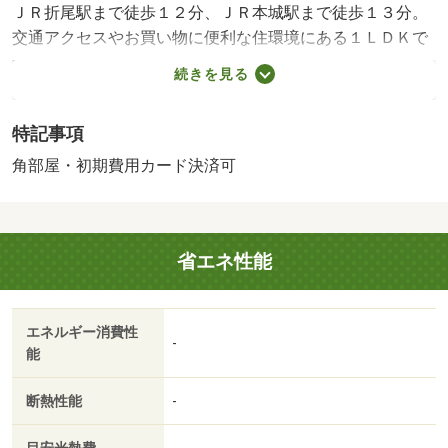
ＪＲ折尾駅まで徒歩１２分、ＪＲ本城駅まで徒歩１３分。
交通アクセスやお買い物に便利な住環境にある１ＬＤＫで
すよ。ネット無料、宅配ボックス、追い焚き機能や浴室乾
続きを見る
燥等のあると便利な設備が充実しています。 【設備・特
記事項備考】事務所不可・ペット不可・専用バス・専用ト
特記事項
イレ/★町内会費 300円/賃貸戸数:9戸
角部屋・初期費用カード決済可
省エネ性能
エネルギー消費性
-
能
断熱性能
-