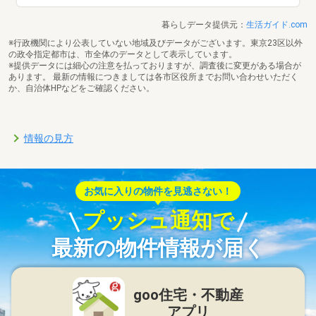
暮らしデータ提供元：
生活ガイド.com
※行政機関により公表していない地域及びデータがございます。東京23区以外
の政令指定都市は、市全体のデータとして表示しています。
※提供データには細心の注意を払っておりますが、調査後に変更がある場合が
あります。 最新の情報につきましては各市区役所までお問い合わせいただく
か、自治体HPなどをご確認ください。
情報の見方
お気に入りの物件を見逃さない！
プッシュ通知で
最新の物件情報が届く
goo住宅・不動産
アプリ