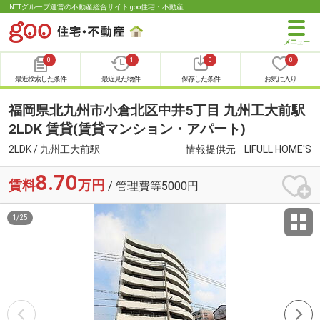
NTTグループ運営の不動産総合サイト goo住宅・不動産
0
1
0
0
最近検索した条件
最近見た物件
保存した条件
お気に入り
福岡県北九州市小倉北区中井5丁目 九州工大前駅
2LDK 賃貸(賃貸マンション・アパート)
2LDK / 九州工大前駅
情報提供元
LIFULL HOME'S
8.70
賃料
万円
/ 管理費等5000円
1
/
25