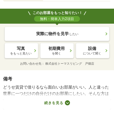
このお部屋をもっと知りたい！
無料・簡単入力2項目
実際に物件を見学
したい
写真
初期費用
設備
をもっと見たい
を聞く
について聞く
お問い合わせ先
株式会社トーマスリビング 戸畑店
備考
どうせ賃貸で借りるなら面白いお部屋がいい。人と違った
世界に一つだけの自分だけのお部屋にしたい。そんな方は
ハマりますよ。立地条件の良さも兼ね揃えているので、落
続きを見る
ち着いて考えても良い物件です。 【設備・特記事項備
考】専用バス・専用トイレ・耐震構造/賃貸戸数:38戸