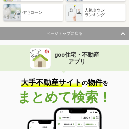
人気タウン
住宅ローン
ランキング
ページトップに戻る
goo住宅・不動産
アプリ
大手不動産サイト
物件
の
を
まとめて検索！