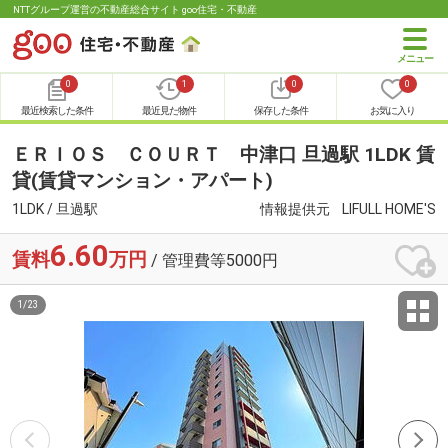
NTTグループ運営の不動産総合サイト goo住宅・不動産
0
1
0
0
最近検索した条件
最近見た物件
保存した条件
お気に入り
ＥＲＩＯＳ ＣＯＵＲＴ 中津口 旦過駅 1LDK 賃
貸(賃貸マンション・アパート)
1LDK / 旦過駅
情報提供元
LIFULL HOME'S
6.60
賃料
万円
/ 管理費等5000円
1
/
23