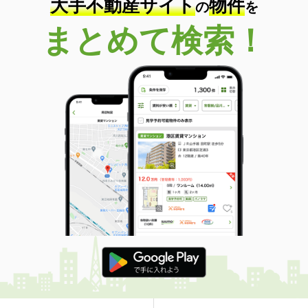
大手不動産サイト
物件
の
を
まとめて検索！