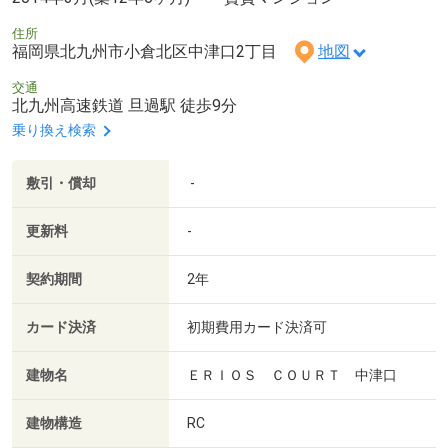
住所
福岡県北九州市小倉北区中津口2丁目
地図
交通
北九州高速鉄道 旦過駅 徒歩9分
乗り換え検索
敷引・償却
-
更新料
-
契約期間
2年
カード決済
初期費用カード決済可
建物名
ＥＲＩＯＳ ＣＯＵＲＴ 中津口
建物構造
RC