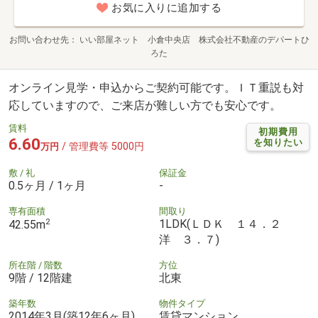
お気に入りに追加する
お問い合わせ先
いい部屋ネット 小倉中央店 株式会社不動産のデパートひ
ろた
オンライン見学・申込からご契約可能です。ＩＴ重説も対
応していますので、ご来店が難しい方でも安心です。
賃料
初期費用
6.60
を知りたい
/ 管理費等 5000円
万円
敷 / 礼
保証金
0.5ヶ月 / 1ヶ月
-
専有面積
間取り
2
1LDK(ＬＤＫ １４．２
42.55m
洋 ３．７)
所在階 / 階数
方位
9階 / 12階建
北東
築年数
物件タイプ
2014年3月(築12年6ヶ月)
賃貸マンション