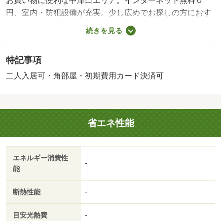
お買い物に便利な中津口エリア。インターネット無料０
円、室内・防犯設備が充実。少し広めでお探しの方におす
すめ、ぜひお問い合わせください。 【設備・特記事項備
続きを見る
考】事務所不可・ペット不可・専用バス・専用トイレ
【駐車場備考】近隣月極、空き要確認/賃貸戸数:44戸
特記事項
二人入居可・角部屋・初期費用カード決済可
省エネ性能
エネルギー消費性
-
能
断熱性能
-
目安光熱費
-