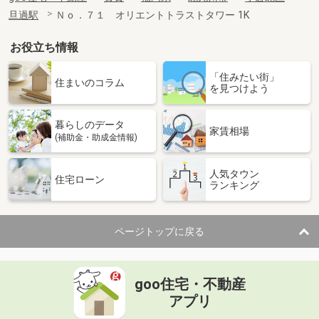
旦過駅
Ｎｏ．７１ オリエントトラストタワー 1K
お役立ち情報
「住みたい街」
住まいのコラム
を見つけよう
暮らしのデータ
家賃相場
(補助金・助成金情報)
人気タウン
住宅ローン
ランキング
ページトップに戻る
goo住宅・不動産
アプリ