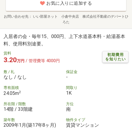
お気に入りに追加する
お問い合わせ先
いい部屋ネット 小倉中央店 株式会社不動産のデパートひ
ろた
入居者の会・毎年15、000円、上下水道基本料・給湯基本
料、使用料別途要。
賃料
初期費用
3.20
を知りたい
/ 管理費等 4000円
万円
敷 / 礼
保証金
なし / なし
-
専有面積
間取り
2
1K
24.05m
所在階 / 階数
方位
14階 / 33階建
南
築年数
物件タイプ
2009年1月(築17年8ヶ月)
賃貸マンション