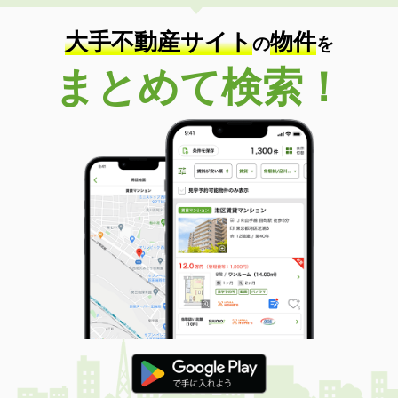
大手不動産サイト
物件
の
を
まとめて検索！