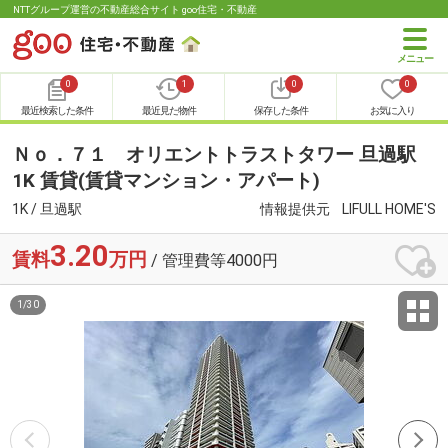
NTTグループ運営の不動産総合サイト goo住宅・不動産
0
1
0
0
最近検索した条件
最近見た物件
保存した条件
お気に入り
Ｎｏ．７１ オリエントトラストタワー 旦過駅
1K 賃貸(賃貸マンション・アパート)
1K / 旦過駅
情報提供元
LIFULL HOME'S
3.20
賃料
万円
/ 管理費等4000円
1
/
30