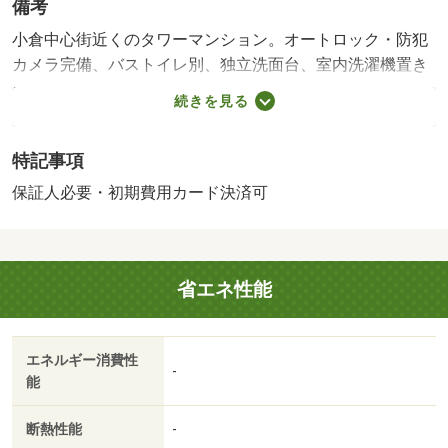
備考
小倉中心街近くのタワーマンション。オートロック・防犯
カメラ完備、バストイレ別、独立洗面台、室内洗濯機置き
場あり。荷物受け取りに便利な宅配ボックス完備、ぜひお
続きを見る
問い合わせください。 【設備・特記事項備考】事務所不
可・二人入居不可・ペット不可・専用バス・専用トイレ
特記事項
【駐車場備考】敷地内 空き要確認/賃貸戸数:318戸/室内
清掃費用:55000円
保証人必要・初期費用カード決済可
省エネ性能
エネルギー消費性
-
能
断熱性能
-