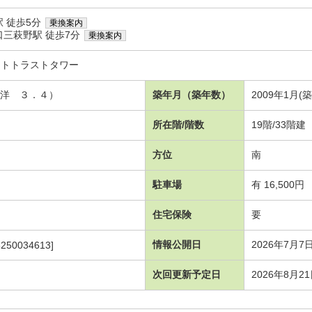
 徒歩5分
乗換案内
口三萩野駅 徒歩7分
乗換案内
ントトラストタワー
 洋 ３．４）
築年月（築年数）
2009年1月(
所在階/階数
19階/33階建
方位
南
駐車場
有 16,500円
住宅保険
要
情報公開日
2026年7月7
250034613]
次回更新予定日
2026年8月2