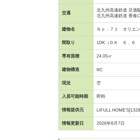
北九州高速鉄道 旦過駅
交通
北九州高速鉄道 香春
建物名
Ｎｏ．７１ オリエ
間取り
1DK（ＤＫ ６．６
専有面積
24.05㎡
建物構造
RC
現況
空
入居可能時期
即時
情報提供元
LIFULL HOME'S[1328
情報更新日
2026年8月7日