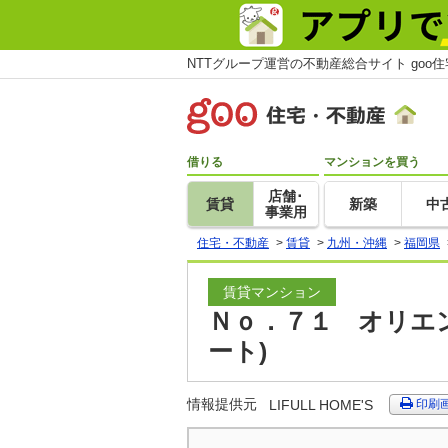
NTTグループ運営の不動産総合サイト goo
借りる
マンションを買う
店舗･
賃貸
新築
中
事業用
住宅・不動産
>
賃貸
>
九州・沖縄
>
福岡県
賃貸マンション
Ｎｏ．７１ オリエン
ート)
情報提供元
LIFULL HOME'S
印刷