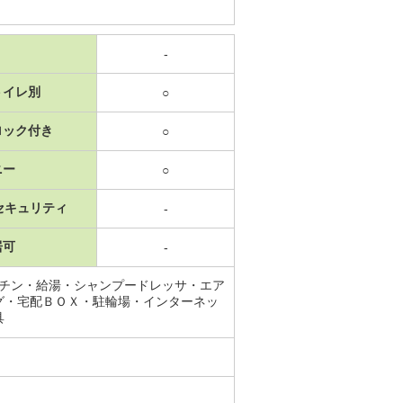
-
トイレ別
○
ロック付き
○
ニー
○
セキュリティ
-
居可
-
ッチン・給湯・シャンプードレッサ・エア
グ・宅配ＢＯＸ・駐輪場・インターネッ
具