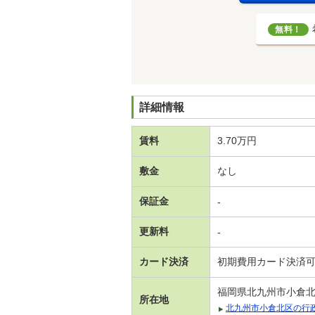
無料！
詳細情報
賃料
3.70万円
敷金
なし
保証金
-
更新料
-
カード決済
初期費用カード決済
福岡県北九州市小倉北
所在地
北九州市小倉北区の行