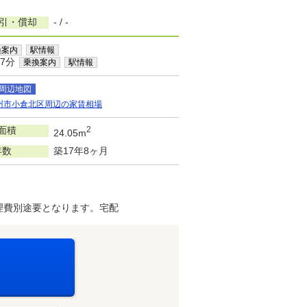
敷引・償却
- / -
換案内
駅情報
7分
乗換案内
駅情報
周辺地図
州市小倉北区周辺の家賃相場
面積
2
24.05m
年数
築17年8ヶ月
理費別途要となります。宅配