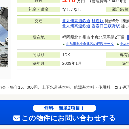
万円 (管理費等：4000円)
礼金・敷金
なし / なし
保証金/
交通
北九州高速鉄道
旦過駅
徒歩5分
乗
北九州高速鉄道
香春口三萩野駅
徒歩
所在地
福岡県北九州市小倉北区馬借2丁目
北九州市小倉北区の行政データ
北九
間取り
1DK
専有
築年月
2009年1月
築
の会・毎年15、000円、上下水道基本料、給湯基本料・使用料、ゴミ処
無料・簡単2項目！
この物件にお問い合わせする