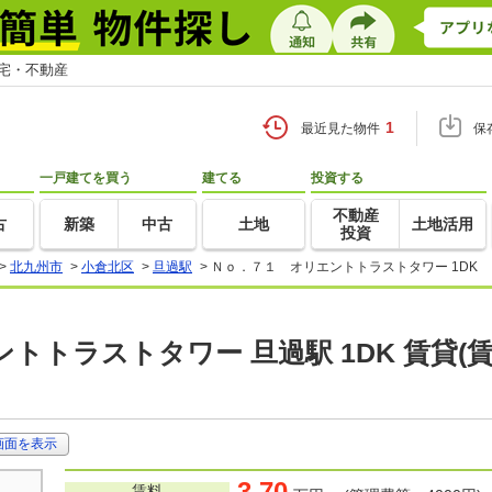
住宅・不動産
1
最近見た物件
保
一戸建てを買う
建てる
投資する
不動産
古
新築
中古
土地
土地活用
投資
>
北九州市
>
小倉北区
>
旦過駅
>
Ｎｏ．７１ オリエントトラストタワー 1DK
トトラストタワー 旦過駅 1DK 賃貸
画面を表示
3.70
賃料