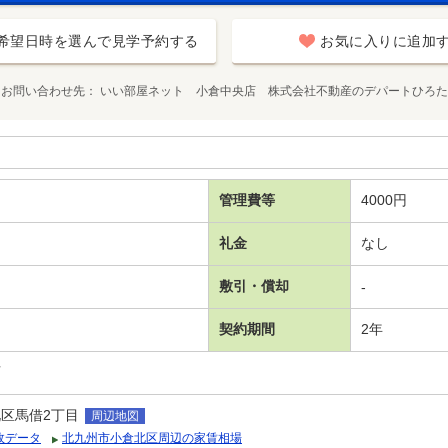
希望日時を選んで見学予約する
お気に入りに追加
お問い合わせ先
いい部屋ネット 小倉中央店 株式会社不動産のデパートひろた
管理費等
4000円
礼金
なし
敷引・償却
-
契約期間
2年
可
区馬借2丁目
周辺地図
政データ
北九州市小倉北区周辺の家賃相場