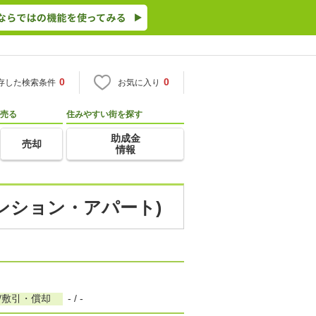
0
0
存した検索条件
お気に入り
売る
住みやすい街を探す
助成金
売却
情報
マンション・アパート)
/敷引・償却
- / -