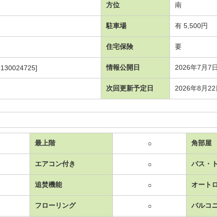
方位
南
駐車場
有 5,500円
住宅保険
要
情報公開日
2026年7月7
130024725]
次回更新予定日
2026年8月2
最上階
角部屋
○
エアコン付き
バス・
○
追焚機能
オート
○
フローリング
バルコ
○