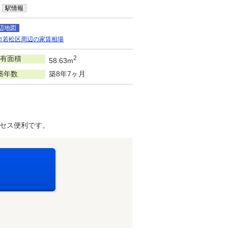
駅情報
辺地図
市若松区周辺の家賃相場
有面積
2
58.63m
築年数
築8年7ヶ月
セス便利です。