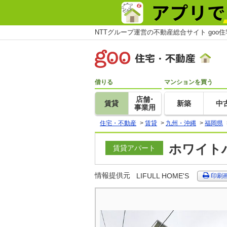
NTTグループ運営の不動産総合サイト goo
借りる
マンションを買う
店舗･
賃貸
新築
中
事業用
住宅・不動産
>
賃貸
>
九州・沖縄
>
福岡県
ホワイトハ
賃貸アパート
情報提供元
LIFULL HOME'S
印刷