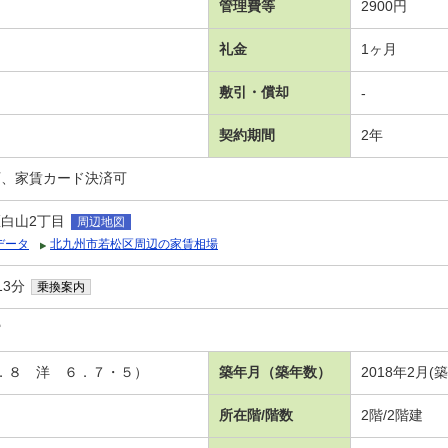
管理費等
2900円
礼金
1ヶ月
敷引・償却
-
契約期間
2年
可、家賃カード決済可
白山2丁目
周辺地図
データ
北九州市若松区周辺の家賃相場
13分
乗換案内
館
１．８ 洋 ６．７・５）
築年月（築年数）
2018年2月(
所在階/階数
2階/2階建