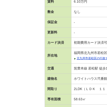
賃料
6.10万円
敷金
なし
保証金
-
更新料
-
カード決済
初期費用カード決済
福岡県北九州市若松区
所在地
北九州市若松区の行政
交通
筑豊本線 若松駅 徒歩
建物名
ホワイトハウス弐番
間取り
2LDK（ＬＤＫ １
専有面積
58.63㎡