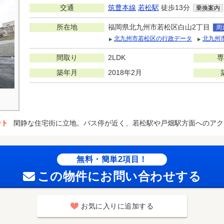
交通
筑豊本線
若松駅
徒歩13分
乗換案内
所在地
福岡県北九州市若松区白山2丁目
周
北九州市若松区の行政データ
北九州
間取り
2LDK
専
築年月
2018年2月
ント
閑静な住宅街に立地。バス停が近く、若松駅や戸畑駅方面へのアク
無料・簡単2項目！
この物件にお問い合わせする
お気に入りに追加する