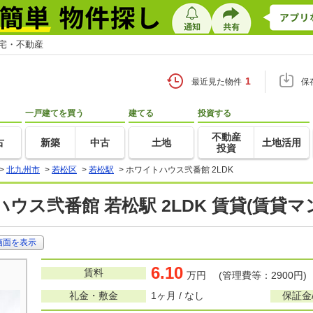
住宅・不動産
1
最近見た物件
保
一戸建てを買う
建てる
投資する
不動産
古
新築
中古
土地
土地活用
投資
>
北九州市
>
若松区
>
若松駅
>
ホワイトハウス弐番館 2LDK
ウス弐番館 若松駅 2LDK 賃貸(賃貸
画面を表示
6.10
賃料
万円 (管理費等：2900円)
礼金・敷金
1ヶ月 / なし
保証金