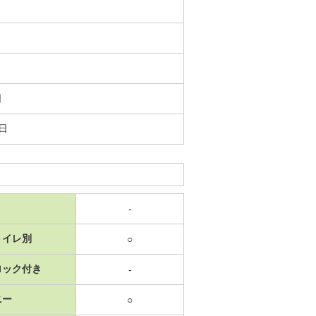
日
2日
-
トイレ別
○
ロック付き
-
ニー
○