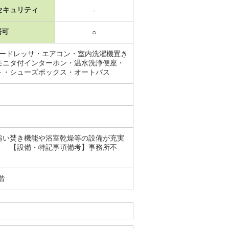
セキュリティ
-
居可
○
プードレッサ・エアコン・室内洗濯機置き
モニタ付インターホン・温水洗浄便座・
ト・シューズボックス・オートバス
追い焚き機能や浴室乾燥等の設備が充実
。 【設備・特記事項備考】事務所不
階