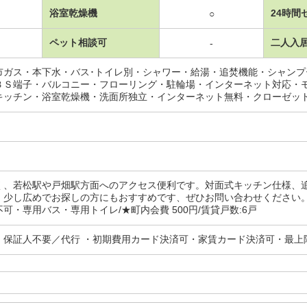
浴室乾燥機
24時間
○
ペット相談可
二人入
-
市ガス・本下水・バス･トイレ別・シャワー・給湯・追焚機能・シャン
ＢＳ端子・バルコニー・フローリング・駐輪場・インターネット対応・
キッチン・浴室乾燥機・洗面所独立・インターネット無料・クローゼッ
く、若松駅や戸畑駅方面へのアクセス便利です。対面式キッチン仕様、
。少し広めでお探しの方にもおすすめです、ぜひお問い合わせください
可・専用バス・専用トイレ/★町内会費 500円/賃貸戸数:6戸
・保証人不要／代行 ・初期費用カード決済可・家賃カード決済可・最上