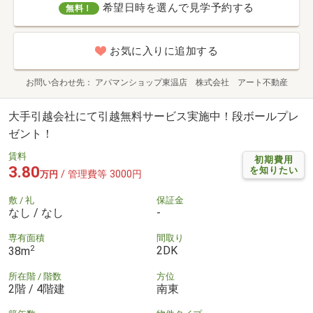
希望日時を選んで見学予約する
無料！
お気に入りに追加する
お問い合わせ先
アパマンショップ東温店 株式会社 アート不動産
大手引越会社にて引越無料サービス実施中！段ボールプレ
ゼント！
賃料
初期費用
3.80
を知りたい
/ 管理費等 3000円
万円
敷 / 礼
保証金
なし / なし
-
専有面積
間取り
2
2DK
38m
所在階 / 階数
方位
2階 / 4階建
南東