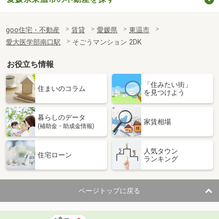
goo住宅・不動産
賃貸
愛媛県
東温市
愛大医学部南口駅
そごうマンション 2DK
お役立ち情報
「住みたい街」
住まいのコラム
を見つけよう
暮らしのデータ
家賃相場
(補助金・助成金情報)
人気タウン
住宅ローン
ランキング
ページトップに戻る