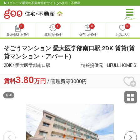
NTTグループ運営の不動産総合サイト goo住宅・不動産
0
1
0
0
最近検索した条件
最近見た物件
保存した条件
お気に入り
そごうマンション 愛大医学部南口駅 2DK 賃貸(賃
貸マンション・アパート)
2DK / 愛大医学部南口駅
情報提供元
LIFULL HOME'S
3.80
賃料
万円
/ 管理費等3000円
1
/
28