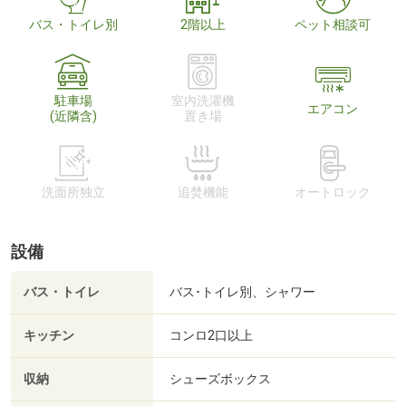
バス・トイレ別
2階以上
ペット相談可
駐車場
室内洗濯機
エアコン
(近隣含)
置き場
洗面所独立
追焚機能
オートロック
設備
バス・トイレ
バス･トイレ別、シャワー
キッチン
コンロ2口以上
収納
シューズボックス