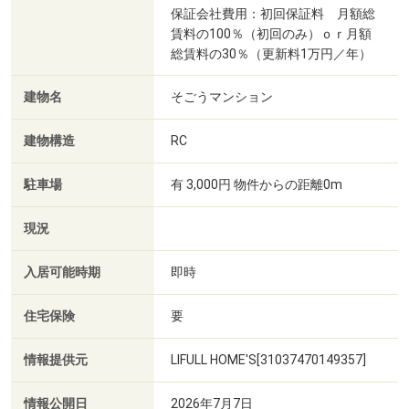
保証会社費用：初回保証料 月額総
賃料の100％（初回のみ）ｏｒ月額
総賃料の30％（更新料1万円／年）
建物名
そごうマンション
建物構造
RC
駐車場
有 3,000円 物件からの距離0m
現況
入居可能時期
即時
住宅保険
要
情報提供元
LIFULL HOME'S[31037470149357]
情報公開日
2026年7月7日