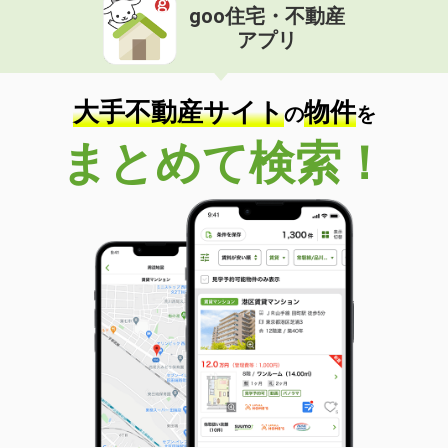
goo住宅・不動産
アプリ
大手不動産サイト
物件
の
を
まとめて検索！