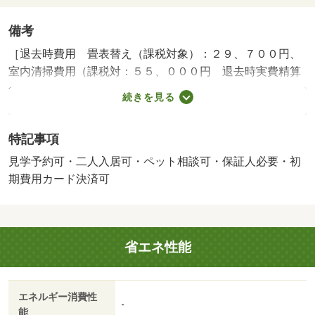
備考
［退去時費用 畳表替え（課税対象）：２９、７００円、
室内清掃費用（課税対：５５、０００円 退去時実費精算
※故意・過失等別途実費］ ペットを飼う場合は別途保証
続きを見る
金１０万円必要 冷房あり 暖房あり 【設備・特記事項
備考】専用バス・専用トイレ・ルームシェア不可/鍵交換代
特記事項
金（課税対象） 16500円
見学予約可・二人入居可・ペット相談可・保証人必要・初
期費用カード決済可
省エネ性能
エネルギー消費性
-
能