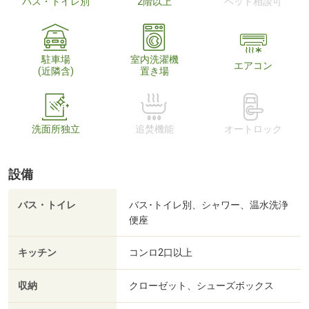
バス・トイレ別
2階以上
ペット相談可
駐車場
室内洗濯機
エアコン
(近隣含)
置き場
洗面所独立
追焚機能
オートロック
設備
バス・トイレ
バス･トイレ別、シャワー、温水洗浄
便座
キッチン
コンロ2口以上
収納
クローゼット、シューズボックス