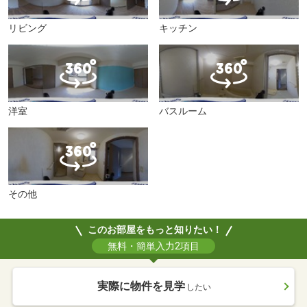
リビング
キッチン
洋室
バスルーム
その他
このお部屋をもっと知りたい！
無料・簡単入力2項目
実際に物件を見学
したい