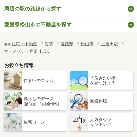
周辺の駅の路線から探す
愛媛県松山市の不動産を探す
goo住宅・不動産
賃貸
愛媛県
松山市
土居田駅
マ・メゾン土居田 1LDK
お役立ち情報
「住みたい街」
住まいのコラム
を見つけよう
暮らしのデータ
家賃相場
(補助金・助成金情報)
人気タウン
住宅ローン
ランキング