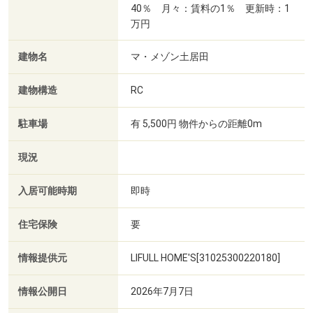
40％ 月々：賃料の1％ 更新時：1
万円
建物名
マ・メゾン土居田
建物構造
RC
駐車場
有 5,500円 物件からの距離0m
現況
入居可能時期
即時
住宅保険
要
情報提供元
LIFULL HOME'S[31025300220180]
情報公開日
2026年7月7日