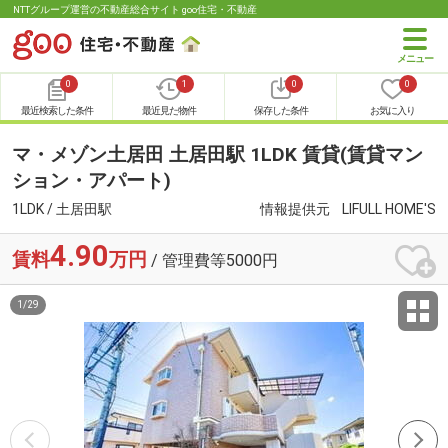
NTTグループ運営の不動産総合サイト goo住宅・不動産
0
1
0
0
最近検索した条件
最近見た物件
保存した条件
お気に入り
マ・メゾン土居田 土居田駅 1LDK 賃貸(賃貸マン
ション・アパート)
1LDK / 土居田駅
情報提供元
LIFULL HOME'S
4.90
賃料
万円
/ 管理費等5000円
1
/
29