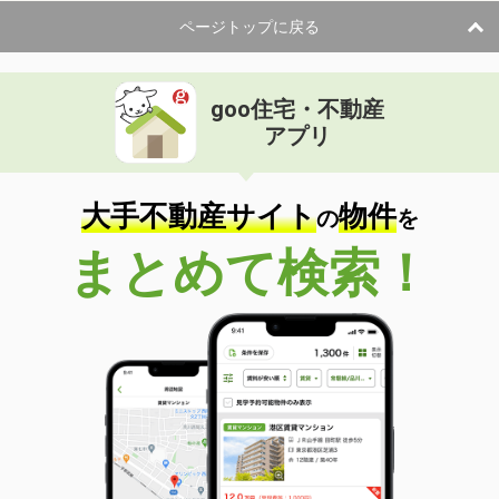
ページトップに戻る
goo住宅・不動産
アプリ
大手不動産サイト
物件
の
を
まとめて検索！