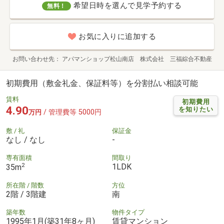
希望日時を選んで見学予約する
無料！
お気に入りに追加する
お問い合わせ先
アパマンショップ松山南店 株式会社 三福綜合不動産
初期費用（敷金礼金、保証料等）を分割払い相談可能
賃料
初期費用
4.90
を知りたい
/ 管理費等 5000円
万円
敷 / 礼
保証金
なし / なし
-
専有面積
間取り
2
1LDK
35m
所在階 / 階数
方位
2階 / 3階建
南
築年数
物件タイプ
1995年1月(築31年8ヶ月)
賃貸マンション