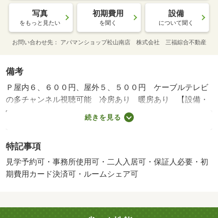
写真
初期費用
設備
をもっと見たい
を聞く
について聞く
お問い合わせ先
アパマンショップ松山南店 株式会社 三福綜合不動産
備考
Ｐ屋内６、６００円、屋外５、５００円 ケーブルテレビ
の多チャンネル視聴可能 冷房あり 暖房あり 【設備・
特記事項備考】ペット不可・専用バス・専用トイレ/町会
続きを見る
費 125円/鍵交換費（課税対象）／消毒施工代（課税対象）
／美装代（課税対象） 96800円/ハッピーサポート 1000円/
特記事項
賃貸戸数:29戸
見学予約可・事務所使用可・二人入居可・保証人必要・初
期費用カード決済可・ルームシェア可