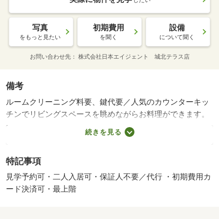
したい
写真
初期費用
設備
をもっと見たい
を聞く
について聞く
お問い合わせ先
株式会社日本エイジェント 城北テラス店
備考
ルームクリーニング料要、鍵代要／人気のカウンターキッ
チンでリビングスペースを眺めながらお料理ができます。
ウォークインクローゼットにはお洋服、日用品、清掃用具
続きを見る
などいろいろなものが収納できて便利です。小学校・保育
園徒歩圏内。コンビニ・スーパー近くで買い物便利。追い
特記事項
炊き機能付のゆったり一坪風呂が嬉しいですね。 【設
備・特記事項備考】専用バス・専用トイレ/町費 500円/賃
見学予約可・二人入居可・保証人不要／代行 ・初期費用カ
貸戸数:16戸
ード決済可・最上階