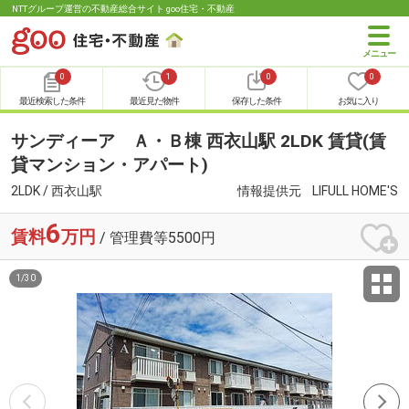
NTTグループ運営の不動産総合サイト goo住宅・不動産
0
1
0
0
最近検索した条件
最近見た物件
保存した条件
お気に入り
サンディーア Ａ・Ｂ棟 西衣山駅 2LDK 賃貸(賃
貸マンション・アパート)
2LDK / 西衣山駅
情報提供元
LIFULL HOME'S
6
賃料
万円
/ 管理費等5500円
1
/
30