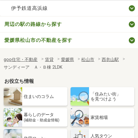
伊予鉄道高浜線
周辺の駅の路線から探す
愛媛県松山市の不動産を探す
goo住宅・不動産
賃貸
愛媛県
松山市
西衣山駅
サンディーア Ａ・Ｂ棟 2LDK
お役立ち情報
「住みたい街」
住まいのコラム
を見つけよう
暮らしのデータ
家賃相場
(補助金・助成金情報)
人気タウン