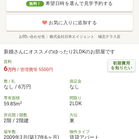
希望日時を選んで見学予約する
無料！
お気に入りに追加する
お問い合わせ先
株式会社日本エイジェント 城北テラス店
新婚さんにオススメのゆったり2LDKのお部屋です
賃料
初期費用
6
を知りたい
/ 管理費等 5500円
万円
敷 / 礼
保証金
なし / 6万円
なし
専有面積
間取り
2
2LDK
59.85m
所在階 / 階数
方位
2階 / 2階建
東
築年数
物件タイプ
2009年3月(築17年6ヶ月)
賃貸アパート