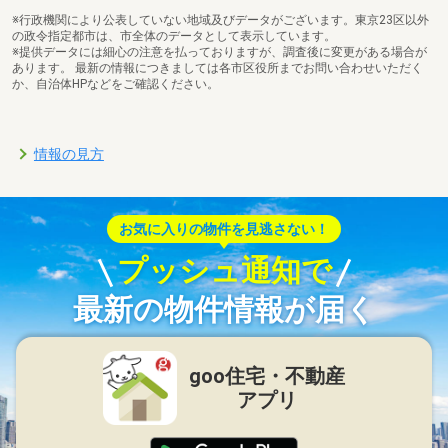
※行政機関により公表していない地域及びデータがございます。東京23区以外
の政令指定都市は、市全体のデータとして表示しています。
※提供データには細心の注意を払っておりますが、調査後に変更がある場合が
あります。 最新の情報につきましては各市区役所までお問い合わせいただく
か、自治体HPなどをご確認ください。
情報の見方
お気に入りの物件を見逃さない！
プッシュ通知で
最新の物件情報が届く
goo住宅・不動産
アプリ