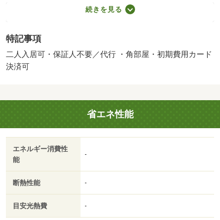
下ナンバーワンの情報量で、あなたにあった賃貸不動産、
続きを見る
賃貸マンションがきっと見つかります。 【設備・特記事
項備考】専用バス・専用トイレ/賃貸戸数:4戸
特記事項
二人入居可・保証人不要／代行 ・角部屋・初期費用カード
決済可
省エネ性能
エネルギー消費性
-
能
断熱性能
-
目安光熱費
-