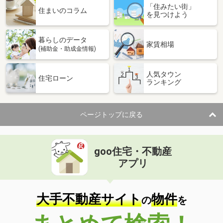
「住みたい街」
住まいのコラム
を見つけよう
暮らしのデータ
家賃相場
(補助金・助成金情報)
人気タウン
住宅ローン
ランキング
ページトップに戻る
goo住宅・不動産
アプリ
大手不動産サイト
物件
の
を