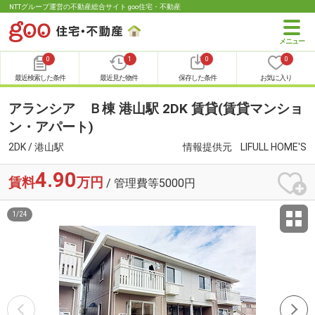
NTTグループ運営の不動産総合サイト goo住宅・不動産
0
1
0
0
最近検索した条件
最近見た物件
保存した条件
お気に入り
アランシア Ｂ棟 港山駅 2DK 賃貸(賃貸マンショ
ン・アパート)
2DK / 港山駅
情報提供元
LIFULL HOME'S
4.90
賃料
万円
/ 管理費等5000円
1
/
24