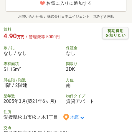
お気に入りに追加する
お問い合わせ先
株式会社日本エイジェント 花みずき南店
賃料
初期費用
4.90
を知りたい
/ 管理費等 5000円
万円
敷 / 礼
保証金
なし / なし
なし
専有面積
間取り
2
2DK
51.15m
所在階 / 階数
方位
1階 / 2階建
南
築年数
物件タイプ
2005年3月(築21年6ヶ月)
賃貸アパート
住所
愛媛県松山市松ノ木1丁目
地図
交通