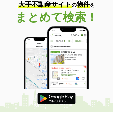
大手不動産サイト
物件
の
を
まとめて検索！