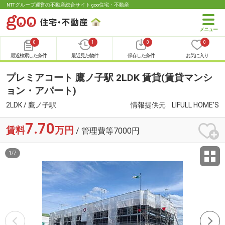
NTTグループ運営の不動産総合サイト goo住宅・不動産
0
1
0
0
最近検索した条件
最近見た物件
保存した条件
お気に入り
プレミアコート 鷹ノ子駅 2LDK 賃貸(賃貸マンシ
ョン・アパート)
2LDK / 鷹ノ子駅
情報提供元
LIFULL HOME'S
7.70
賃料
万円
/ 管理費等7000円
1
/
7