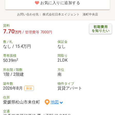
お気に入りに追加する
お問い合わせ先
株式会社日本エイジェント 湊町中央店
賃料
初期費用
7.70
を知りたい
/ 管理費等 7000円
万円
敷 / 礼
保証金
なし / 15.4万円
なし
専有面積
間取り
2
2LDK
50.39m
所在階 / 階数
方位
1階 / 2階建
南
築年数
物件タイプ
2026年8月
賃貸アパート
新築
住所
愛媛県松山市来住町
地図
交通