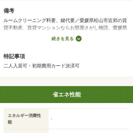
備考
ルームクリーニング料要、鍵代要／愛媛県松山市近郊の賃
貸不動産、賃貸マンションならお部屋さがし物語。愛媛県
下ナンバーワンの情報量で、あなたにあった賃貸不動産、
続きを見る
賃貸マンションがきっと見つかります。 【設備・特記事
項備考】専用バス・専用トイレ・セキュリティ会社加入済
特記事項
み /賃貸戸数:10戸
二人入居可・初期費用カード決済可
省エネ性能
エネルギー消費性
-
能