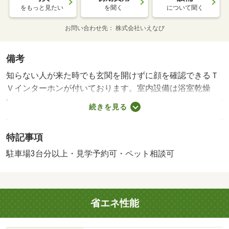
をもっと見たい
を聞く
について聞く
お問い合わせ先
株式会社いえなび
備考
知らない人が来た時でも玄関を開けずに顔を確認できるＴ
Ｖインターホンが付いております。室内設備は浴室乾燥
機・洗面所独立など豊富に揃っており、過ごしやすいお部
続きを見る
屋になっております。収納はウォークインクロゼット・床
下収納などが備え付けられているので、衣類や日用品の収
特記事項
納に重宝します。ご覧の情報はペットと一緒に暮らせるペ
ット対応物件です。駐車スペースの月額ご請求額は、￥４
駐車場3台分以上・見学予約可・ペット相談可
９５０です。/クリーニング費用 80000円/鍵セット費 3300
円/管理人勤務形態:無/管理組合有無:無/管理会社:大東建託
パートナーズ
省エネ性能