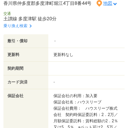
香川県仲多度郡多度津町堀江4丁目8番44号
地図
交通
土讃線 多度津駅 徒歩20分
乗り換え検索
敷引・償却
-
更新料
更新料なし
契約期間
カード決済
-
保証会社
保証会社の利用：加入要
保証会社名：ハウスリーブ
保証会社費用： ハウスリーブ株式
会社 契約時保証委託料：2．2万／
月額保証委託料：賃料総額の2．2％
又は5．5％ ※ペット可は2．5万／