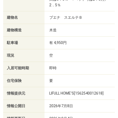
2．5％
建物名
ブエナ スエルテＢ
建物構造
木造
駐車場
有 4,950円
現況
空
入居可能時期
即時
住宅保険
要
情報提供元
LIFULL HOME'S[1562540012618]
情報公開日
2026年7月8日