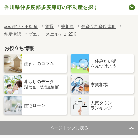
香川県仲多度郡多度津町の不動産を探す
goo住宅・不動産
賃貸
香川県
仲多度郡多度津町
多度津駅
ブエナ スエルテＢ 2DK
お役立ち情報
「住みたい街」
住まいのコラム
を見つけよう
暮らしのデータ
家賃相場
(補助金・助成金情報)
人気タウン
住宅ローン
ランキング
ページトップに戻る