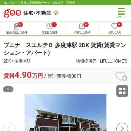
NTTグループ運営の不動産総合サイト goo住宅・不動産
0
1
0
0
最近検索した条件
最近見た物件
保存した条件
お気に入り
ブエナ スエルテＢ 多度津駅 2DK 賃貸(賃貸マン
ション・アパート)
2DK / 多度津駅
情報提供元
LIFULL HOME'S
4.90
賃料
万円
/ 管理費等4800円
1
/
20