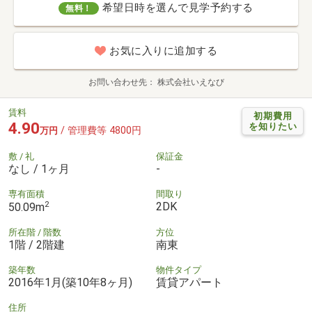
希望日時を選んで見学予約する
無料！
お気に入りに追加する
お問い合わせ先
株式会社いえなび
賃料
初期費用
4.90
を知りたい
/ 管理費等 4800円
万円
敷 / 礼
保証金
なし / 1ヶ月
-
専有面積
間取り
2
2DK
50.09m
所在階 / 階数
方位
1階 / 2階建
南東
築年数
物件タイプ
2016年1月(築10年8ヶ月)
賃貸アパート
住所