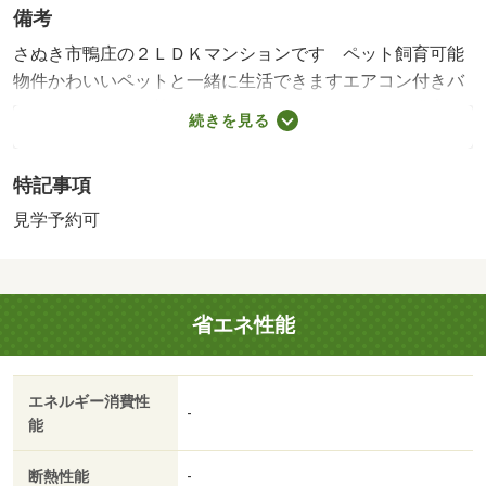
備考
さぬき市鴨庄の２ＬＤＫマンションです ペット飼育可能
物件かわいいペットと一緒に生活できますエアコン付きバ
ストイレ別で追い焚き機能・お湯張り機能が付いた浴室で
続きを見る
すトイレには快適な温水洗浄便座が付き日当たり良好で明
るいお部屋です 【設備・特記事項備考】専用トイレ
特記事項
【駐車場備考】込み/賃貸戸数:40戸
見学予約可
省エネ性能
エネルギー消費性
-
能
断熱性能
-