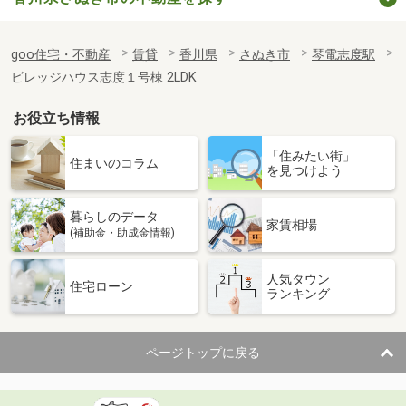
goo住宅・不動産
賃貸
香川県
さぬき市
琴電志度駅
ビレッジハウス志度１号棟 2LDK
お役立ち情報
「住みたい街」
住まいのコラム
を見つけよう
暮らしのデータ
家賃相場
(補助金・助成金情報)
人気タウン
住宅ローン
ランキング
ページトップに戻る