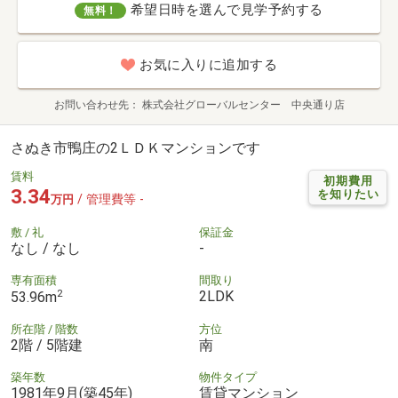
希望日時を選んで見学予約する
無料！
お気に入りに追加する
お問い合わせ先
株式会社グローバルセンター 中央通り店
さぬき市鴨庄の2ＬＤＫマンションです
賃料
初期費用
3.34
を知りたい
/ 管理費等 -
万円
敷 / 礼
保証金
なし / なし
-
専有面積
間取り
2
2LDK
53.96m
所在階 / 階数
方位
2階 / 5階建
南
築年数
物件タイプ
1981年9月(築45年)
賃貸マンション