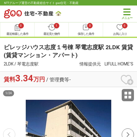
NTTグループ運営の不動産総合サイト goo住宅・不動産
0
1
0
0
最近検索した条件
最近見た物件
保存した条件
お気に入り
ビレッジハウス志度１号棟 琴電志度駅 2LDK 賃貸
(賃貸マンション・アパート)
2LDK / 琴電志度駅
情報提供元
LIFULL HOME'S
3.34
賃料
万円
/ 管理費等-
1
/
24