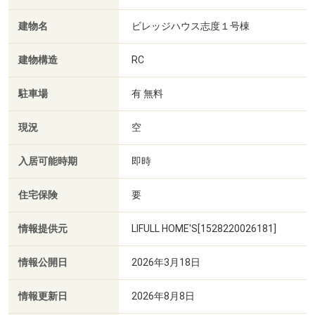
建物名
ビレッジハウス志度１号棟
建物構造
RC
駐車場
有 無料
現況
空
入居可能時期
即時
住宅保険
要
情報提供元
LIFULL HOME'S[1528220026181]
情報公開日
2026年3月18日
情報更新日
2026年8月8日