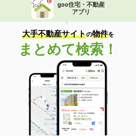
goo住宅・不動産
アプリ
大手不動産サイト
物件
の
を
まとめて検索！