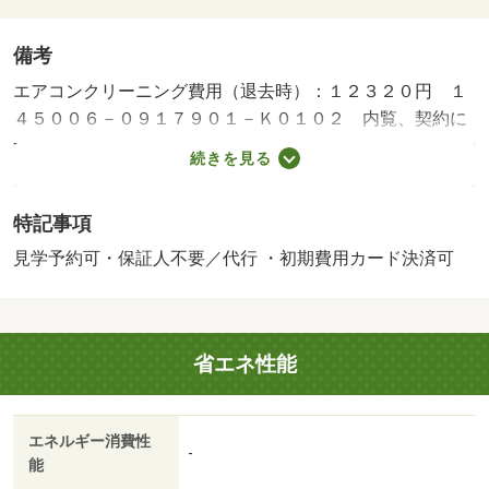
備考
エアコンクリーニング費用（退去時）：１２３２０円 １
４５００６－０９１７９０１－Ｋ０１０２ 内覧、契約に
ついては、貸主の指定する仲介業者を介して行いますの
続きを見る
で、所定の仲介手数料が必要となります。／シャーメゾン
ライフＳＵＰＰＯＲＴ２４（月額１，３２０円税込）加入
特記事項
要／諸費用及びその他契約費用は別途打合せ／※家具や車
は配置イメージであり、賃貸物件には含まれません（家具
見学予約可・保証人不要／代行 ・初期費用カード決済可
家電付等を除く）。 【間取り備考】ＬＤＫ１４．３ 洋
室６ 和室６ ※１畳＝１．６２ｍ２ 【設備・特記事項
備考】ペット不可・専用バス/鍵交換費用 13200円/ＣＡＴ
省エネ性能
Ｖ利用料月額/月 1000円/シャーメゾンライフＳＵＰＰＯＲ
Ｔ24月額/月 1320円/賃貸戸数:4戸
エネルギー消費性
-
能