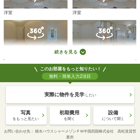
洋室
洋室
その他
洗面所
続きを見る
このお部屋をもっと知りたい！
無料・簡単入力2項目
その他
トイレ
実際に物件を見学
したい
写真
初期費用
設備
をもっと見たい
を聞く
について聞く
玄関
バルコニー
お問い合わせ先
積水ハウスシャーメゾンＰＭ中国四国株式会社 高松賃貸営
業所