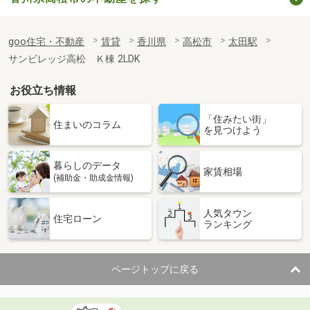
goo住宅・不動産
賃貸
香川県
高松市
太田駅
サンビレッジ高松 Ｋ棟 2LDK
お役立ち情報
「住みたい街」
住まいのコラム
を見つけよう
暮らしのデータ
家賃相場
(補助金・助成金情報)
人気タウン
住宅ローン
ランキング
ページトップに戻る