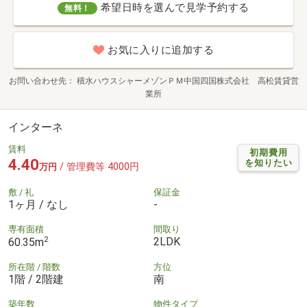
希望日時を選んで見学予約する
無料！
お気に入りに追加する
お問い合わせ先
積水ハウスシャーメゾンＰＭ中国四国株式会社 高松賃貸営
業所
インターネ
賃料
初期費用
4.40
を知りたい
/ 管理費等 4000円
万円
敷 / 礼
保証金
1ヶ月 / なし
-
専有面積
間取り
2
2LDK
60.35m
所在階 / 階数
方位
1階 / 2階建
南
築年数
物件タイプ