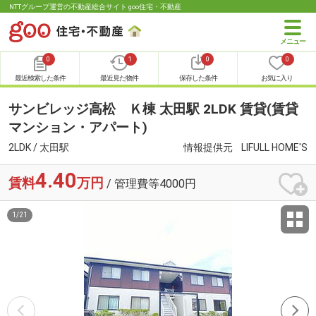
NTTグループ運営の不動産総合サイト goo住宅・不動産
0
1
0
0
最近検索した条件
最近見た物件
保存した条件
お気に入り
サンビレッジ高松 Ｋ棟 太田駅 2LDK 賃貸(賃貸
マンション・アパート)
2LDK / 太田駅
情報提供元
LIFULL HOME'S
4.40
賃料
万円
/ 管理費等4000円
1
/
21