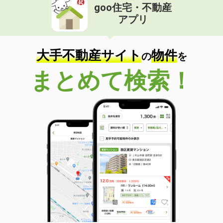
goo住宅・不動産
アプリ
大手不動産サイト
物件
の
を
まとめて検索！