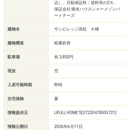
込）、月額保証料：賃料等の2％、
保証会社:積水ハウスシャーメゾンパ
ートナーズ
建物名
サンビレッジ高松 Ｋ棟
建物構造
軽量鉄骨
駐車場
有 3,850円
現況
空
入居可能時期
即時
住宅保険
要
情報提供元
LIFULL HOME'S[37220470005721]
情報公開日
2026年6月11日