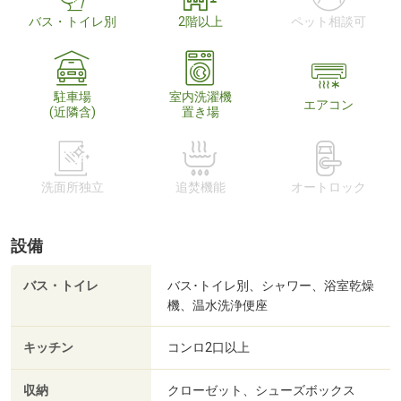
バス・トイレ別
2階以上
ペット相談可
駐車場
室内洗濯機
エアコン
(近隣含)
置き場
洗面所独立
追焚機能
オートロック
設備
バス・トイレ
バス･トイレ別、シャワー、浴室乾燥
機、温水洗浄便座
キッチン
コンロ2口以上
収納
クローゼット、シューズボックス