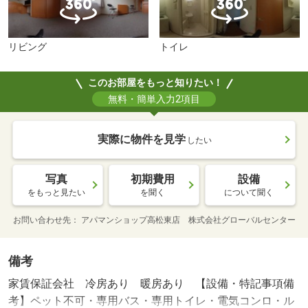
リビング
トイレ
このお部屋をもっと知りたい！
無料・簡単入力2項目
実際に物件を見学
したい
写真
初期費用
設備
をもっと見たい
を聞く
について聞く
お問い合わせ先
アパマンショップ高松東店 株式会社グローバルセンター
備考
家賃保証会社 冷房あり 暖房あり 【設備・特記事項備
考】ペット不可・専用バス・専用トイレ・電気コンロ・ル