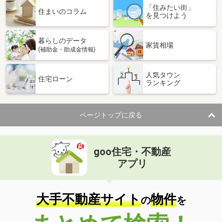
「住みたい街」
住まいのコラム
を見つけよう
暮らしのデータ
家賃相場
(補助金・助成金情報)
人気タウン
住宅ローン
ランキング
ページトップに戻る
goo住宅・不動産
アプリ
大手不動産サイト
物件
の
を