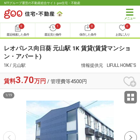
NTTグループ運営の不動産総合サイト goo住宅・不動産
0
1
0
0
最近検索した条件
最近見た物件
保存した条件
お気に入り
レオパレス向日葵 元山駅 1K 賃貸(賃貸マンショ
ン・アパート)
1K / 元山駅
情報提供元
LIFULL HOME'S
3.70
賃料
万円
/ 管理費等4500円
1
/
19