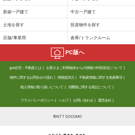
新築一戸建て
中古一戸建て
土地を探す
投資物件を探す
店舗/事業用
倉庫/トランクルーム
PC版へ
goo住宅・不動産とは
お客さまご利用端末からの情報の外部送信について
物件に関するお問合せの流れ
情報提供元
不動産情報に関する免責事項
個人情報の取り扱いについて
消費税に関する表記について
プライバシーポリシー
ヘルプ
お問い合わせ
運営会社
©NTT DOCOMO