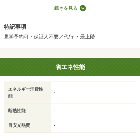
ームシェア不可/カギ交換料 16500円/環境維持費 550円/賃
続きを見る
貸戸数:22戸
特記事項
見学予約可・保証人不要／代行 ・最上階
省エネ性能
エネルギー消費性
-
能
断熱性能
-
目安光熱費
-