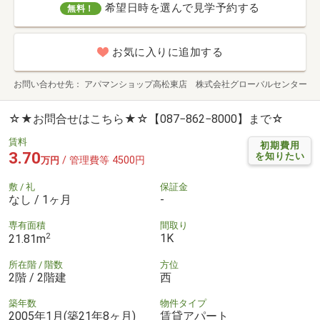
希望日時を選んで見学予約する
無料！
お気に入りに追加する
お問い合わせ先
アパマンショップ高松東店 株式会社グローバルセンター
☆★お問合せはこちら★☆【087−862−8000】まで☆
賃料
初期費用
3.70
を知りたい
/ 管理費等 4500円
万円
敷 / 礼
保証金
なし / 1ヶ月
-
専有面積
間取り
2
1K
21.81m
所在階 / 階数
方位
2階 / 2階建
西
築年数
物件タイプ
2005年1月(築21年8ヶ月)
賃貸アパート