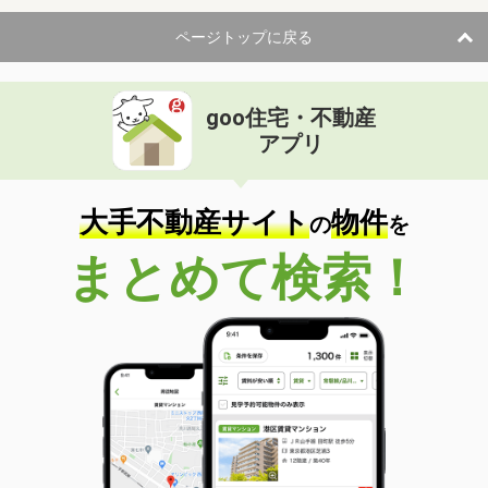
ページトップに戻る
goo住宅・不動産
アプリ
大手不動産サイト
物件
の
を
まとめて検索！