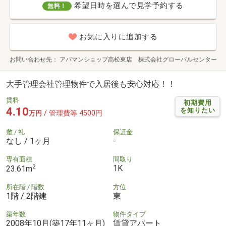
希望日時を選んで見学予約する
無料！
お気に入りに追加する
お問い合わせ先
アパマンショップ高松東店 株式会社グローバルセンター
大手管理会社管理物件で入居後も安心対応！！
賃料
初期費用
4.10
を知りたい
/ 管理費等 4500円
万円
敷 / 礼
保証金
なし / 1ヶ月
-
専有面積
間取り
2
1K
23.61m
所在階 / 階数
方位
1階 / 2階建
東
築年数
物件タイプ
2008年10月(築17年11ヶ月)
賃貸アパート