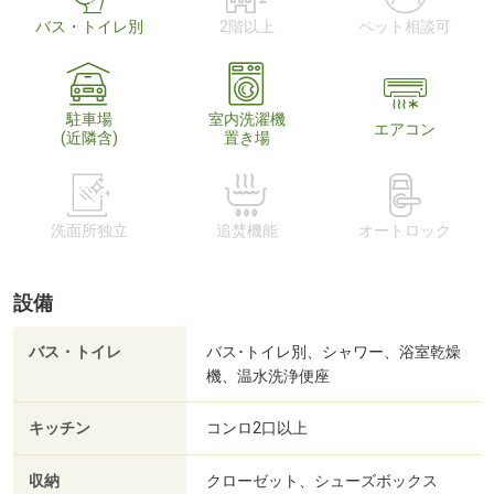
バス・トイレ別
2階以上
ペット相談可
駐車場
室内洗濯機
エアコン
(近隣含)
置き場
洗面所独立
追焚機能
オートロック
設備
バス・トイレ
バス･トイレ別、シャワー、浴室乾燥
機、温水洗浄便座
キッチン
コンロ2口以上
収納
クローゼット、シューズボックス