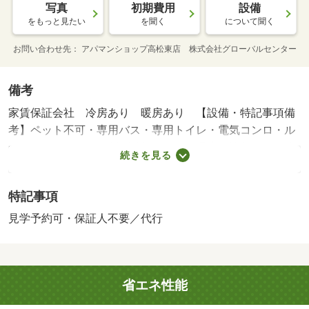
写真
初期費用
設備
をもっと見たい
を聞く
について聞く
お問い合わせ先
アパマンショップ高松東店 株式会社グローバルセンター
備考
家賃保証会社 冷房あり 暖房あり 【設備・特記事項備
考】ペット不可・専用バス・専用トイレ・電気コンロ・ル
ームシェア不可/カギ交換料 16500円/環境維持費 550円/賃
続きを見る
貸戸数:30戸
特記事項
見学予約可・保証人不要／代行
省エネ性能