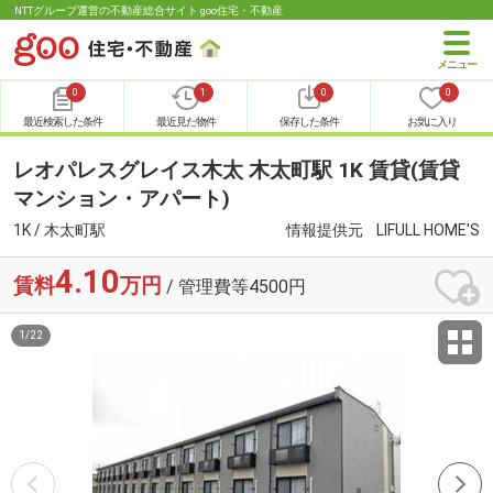
NTTグループ運営の不動産総合サイト goo住宅・不動産
0
1
0
0
最近検索した条件
最近見た物件
保存した条件
お気に入り
レオパレスグレイス木太 木太町駅 1K 賃貸(賃貸
マンション・アパート)
1K / 木太町駅
情報提供元
LIFULL HOME'S
4.10
賃料
万円
/ 管理費等4500円
1
/
22