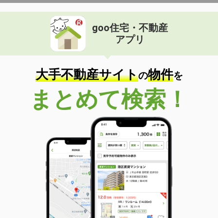
goo住宅・不動産
アプリ
大手不動産サイト
物件
の
を
まとめて検索！