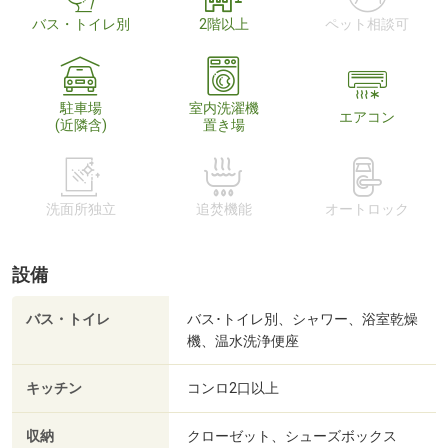
バス・トイレ別
2階以上
ペット相談可
駐車場
室内洗濯機
エアコン
(近隣含)
置き場
洗面所独立
追焚機能
オートロック
設備
バス・トイレ
バス･トイレ別、シャワー、浴室乾燥
機、温水洗浄便座
キッチン
コンロ2口以上
収納
クローゼット、シューズボックス