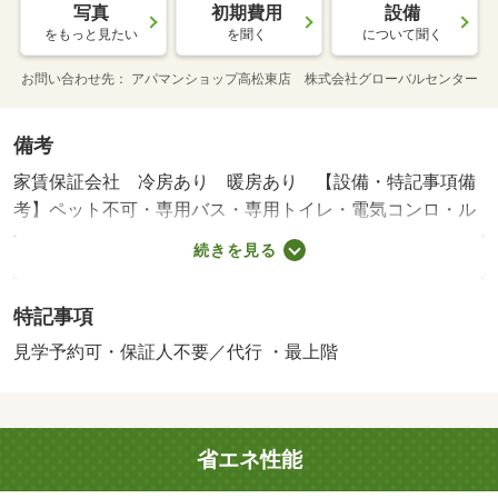
写真
初期費用
設備
をもっと見たい
を聞く
について聞く
お問い合わせ先
アパマンショップ高松東店 株式会社グローバルセンター
備考
家賃保証会社 冷房あり 暖房あり 【設備・特記事項備
考】ペット不可・専用バス・専用トイレ・電気コンロ・ル
ームシェア不可/カギ交換料 16500円/環境維持費 550円/賃
続きを見る
貸戸数:22戸
特記事項
見学予約可・保証人不要／代行 ・最上階
省エネ性能