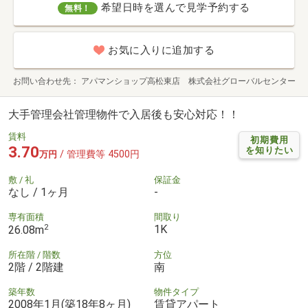
希望日時を選んで見学予約する
無料！
お気に入りに追加する
お問い合わせ先
アパマンショップ高松東店 株式会社グローバルセンター
大手管理会社管理物件で入居後も安心対応！！
賃料
初期費用
3.70
を知りたい
/ 管理費等 4500円
万円
敷 / 礼
保証金
なし / 1ヶ月
-
専有面積
間取り
2
1K
26.08m
所在階 / 階数
方位
2階 / 2階建
南
築年数
物件タイプ
2008年1月(築18年8ヶ月)
賃貸アパート