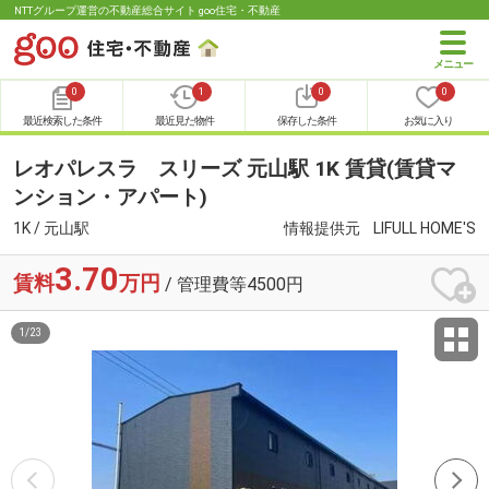
NTTグループ運営の不動産総合サイト goo住宅・不動産
0
1
0
0
最近検索した条件
最近見た物件
保存した条件
お気に入り
レオパレスラ スリーズ 元山駅 1K 賃貸(賃貸マ
ンション・アパート)
1K / 元山駅
情報提供元
LIFULL HOME'S
3.70
賃料
万円
/ 管理費等4500円
1
/
23