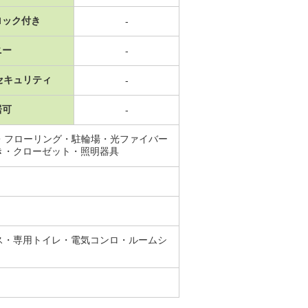
ロック付き
-
ニー
-
セキュリティ
-
居可
-
・フローリング・駐輪場・光ファイバー
き・クローゼット・照明器具
ス・専用トイレ・電気コンロ・ルームシ