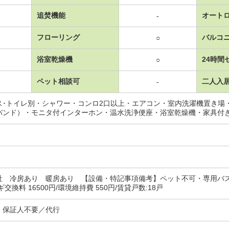
追焚機能
オート
-
フローリング
バルコ
○
浴室乾燥機
24時間
○
ペット相談可
二人入
-
ス･トイレ別・シャワー・コンロ2口以上・エアコン・室内洗濯機置き場
バンド）・モニタ付インターホン・温水洗浄便座・浴室乾燥機・家具付
社 冷房あり 暖房あり 【設備・特記事項備考】ペット不可・専用バ
交換料 16500円/環境維持費 550円/賃貸戸数:18戸
・保証人不要／代行