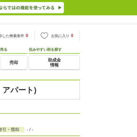
0
0
存した検索条件
お気に入り
売る
住みやすい街を探す
助成金
売却
情報
・アパート)
敷引・償却
- / -