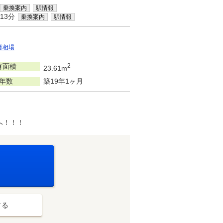
乗換案内
駅情報
13分
乗換案内
駅情報
賃相場
有面積
2
23.61m
年数
築19年1ヶ月
へ！！！
する