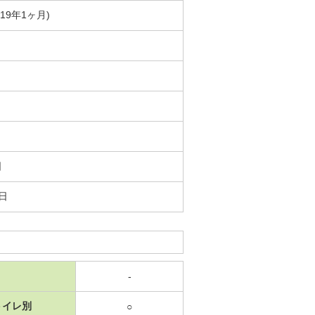
築19年1ヶ月)
日
4日
-
トイレ別
○