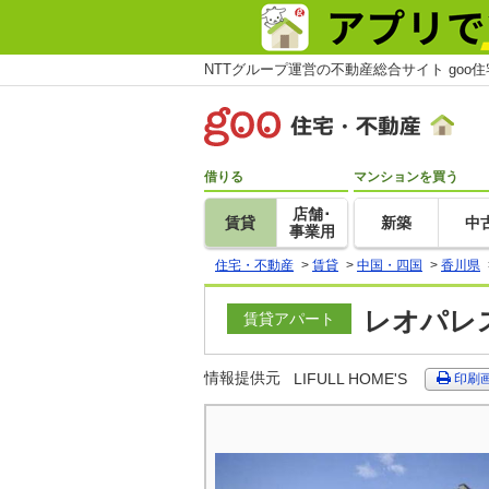
NTTグループ運営の不動産総合サイト goo
借りる
マンションを買う
店舗･
賃貸
新築
中
事業用
住宅・不動産
>
賃貸
>
中国・四国
>
香川県
レオパレス
賃貸アパート
情報提供元
LIFULL HOME'S
印刷