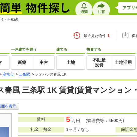
住宅・不動産
1
最近見た物件
保
一戸建てを買う
建てる
投資する
不動産
古
新築
中古
土地
土地活用
投資
>
高松市
>
三条駅
>
レオパレス春風 1K
春風 三条駅 1K 賃貸(賃貸マンション
画面を表示
5
賃料
万円 (管理費等：4500円)
礼金・敷金
1ヶ月 / なし
保証金/