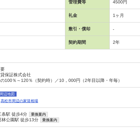
管理費等
4500円
礼金
1ヶ月
敷引・償却
-
契約期間
2年
入要
賃貸保証株式会社
100％～120％（契約時）／10，000円（2年目以降・年毎）
周辺地図
高松市周辺の家賃相場
条駅 徒歩4分
乗換案内
林公園駅 徒歩13分
乗換案内