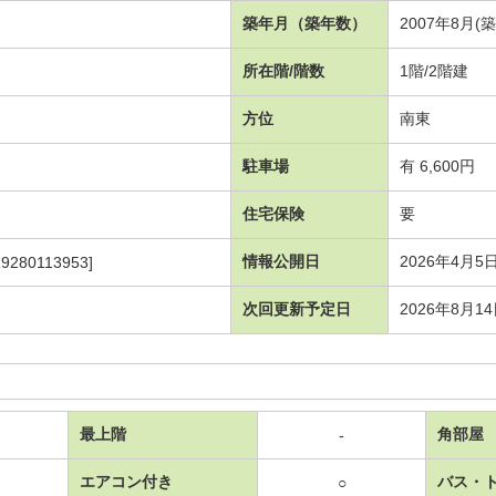
築年月（築年数）
2007年8月(
所在階/階数
1階/2階建
方位
南東
駐車場
有 6,600円
住宅保険
要
情報公開日
2026年4月5
9280113953]
次回更新予定日
2026年8月1
最上階
角部屋
-
エアコン付き
バス・
○