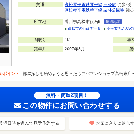
交通
高松琴平電鉄琴平線
三条駅
徒歩4分
高松琴平電鉄琴平線
栗林公園駅
徒歩
所在地
香川県高松市伏石町
周辺地図
高松市の行政データ
高松市周辺の家
間取り
1K
専
築年月
2007年8月
築
めポイント
部屋探しを始めようと思ったらアパマンショップ高松東店
無料・簡単2項目！
この物件にお問い合わせする
希望日時を選んで見学予約する
お気に入りに追加