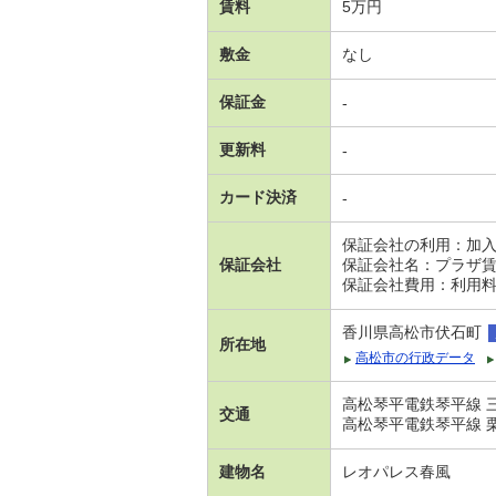
賃料
5万円
敷金
なし
保証金
-
更新料
-
カード決済
-
保証会社の利用：加
保証会社
保証会社名：プラザ
保証会社費用：利用料の
香川県高松市伏石町
所在地
高松市の行政データ
高松琴平電鉄琴平線 三
交通
高松琴平電鉄琴平線 栗
建物名
レオパレス春風