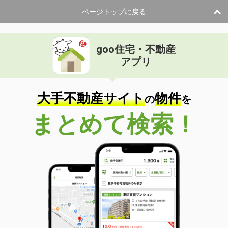
ページトップに戻る
goo住宅・不動産
アプリ
大手不動産サイト
物件
の
を
まとめて検索！