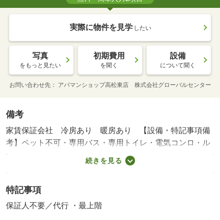
実際に物件を見学
したい
写真
初期費用
設備
をもっと見たい
を聞く
について聞く
お問い合わせ先
アパマンショップ高松東店 株式会社グローバルセンター
備考
家賃保証会社 冷房あり 暖房あり 【設備・特記事項備
考】ペット不可・専用バス・専用トイレ・電気コンロ・ル
ームシェア不可/カギ交換料 16500円/環境維持費 550円/賃
続きを見る
貸戸数:16戸
特記事項
保証人不要／代行 ・最上階