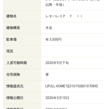
以降・年毎）
建物名
レオパレスＰ Ｆ ＩＩ
建物構造
木造
駐車場
有 5,500円
現況
入居可能時期
2026年9月下旬
住宅保険
要
情報提供元
LIFULL HOME'S[31019280107089]
情報公開日
2026年3月10日