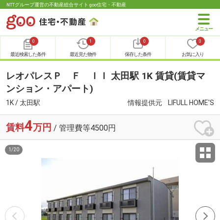
NTTグループ運営の不動産総合サイト goo住宅・不動産
0
1
0
0
最近検索した条件
最近見た物件
保存した条件
お気に入り
レオパレスＰ Ｆ ＩＩ 太田駅 1K 賃貸(賃貸マ
ンション・アパート)
1K / 太田駅
情報提供元
LIFULL HOME'S
4
賃料
万円
/ 管理費等4500円
1
/
20