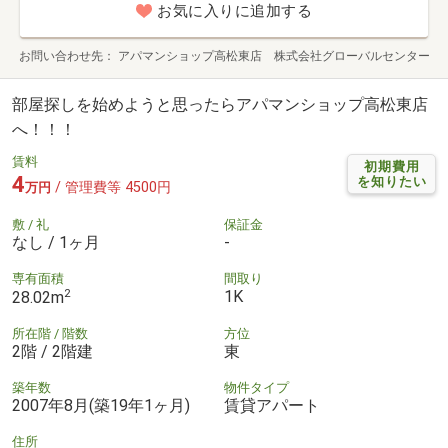
お気に入りに追加する
お問い合わせ先
アパマンショップ高松東店 株式会社グローバルセンター
部屋探しを始めようと思ったらアパマンショップ高松東店
へ！！！
賃料
初期費用
4
を知りたい
/ 管理費等 4500円
万円
敷 / 礼
保証金
なし / 1ヶ月
-
専有面積
間取り
2
1K
28.02m
所在階 / 階数
方位
2階 / 2階建
東
築年数
物件タイプ
2007年8月(築19年1ヶ月)
賃貸アパート
住所