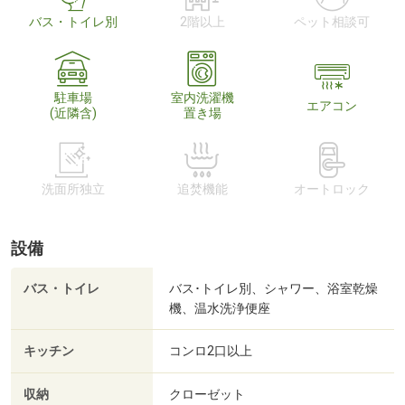
バス・トイレ別
2階以上
ペット相談可
駐車場
室内洗濯機
エアコン
(近隣含)
置き場
洗面所独立
追焚機能
オートロック
設備
バス・トイレ
バス･トイレ別、シャワー、浴室乾燥
機、温水洗浄便座
キッチン
コンロ2口以上
収納
クローゼット