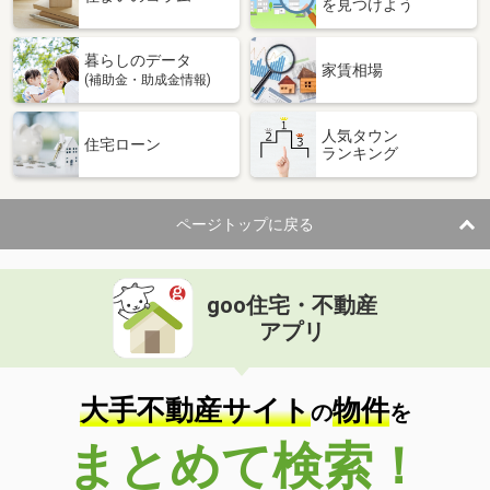
を見つけよう
暮らしのデータ
家賃相場
(補助金・助成金情報)
人気タウン
住宅ローン
ランキング
ページトップに戻る
goo住宅・不動産
アプリ
大手不動産サイト
物件
の
を
まとめて検索！