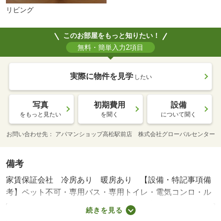
リビング
このお部屋をもっと知りたい！
無料・簡単入力2項目
実際に物件を見学
したい
写真
初期費用
設備
をもっと見たい
を聞く
について聞く
お問い合わせ先
アパマンショップ高松駅前店 株式会社グローバルセンター
備考
家賃保証会社 冷房あり 暖房あり 【設備・特記事項備
考】ペット不可・専用バス・専用トイレ・電気コンロ・ル
ームシェア不可/カギ交換料 16500円/環境維持費 550円/賃
続きを見る
貸戸数:18戸