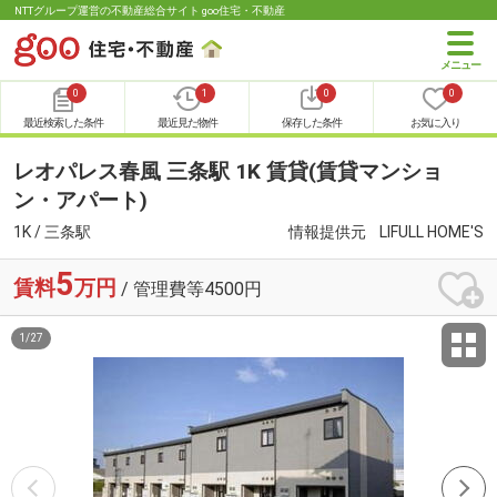
NTTグループ運営の不動産総合サイト goo住宅・不動産
0
1
0
0
最近検索した条件
最近見た物件
保存した条件
お気に入り
レオパレス春風 三条駅 1K 賃貸(賃貸マンショ
ン・アパート)
1K / 三条駅
情報提供元
LIFULL HOME'S
5
賃料
万円
/ 管理費等4500円
1
/
27