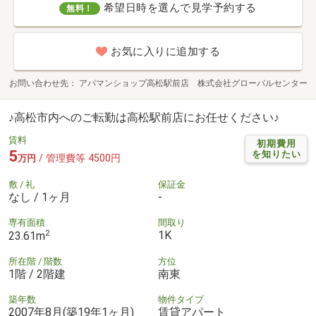
希望日時を選んで見学予約する
無料！
お気に入りに追加する
お問い合わせ先
アパマンショップ高松駅前店 株式会社グローバルセンター
♪高松市内へのご転勤は高松駅前店にお任せください♪
賃料
初期費用
5
を知りたい
/ 管理費等 4500円
万円
敷 / 礼
保証金
なし / 1ヶ月
-
専有面積
間取り
2
1K
23.61m
所在階 / 階数
方位
1階 / 2階建
南東
築年数
物件タイプ
2007年8月(築19年1ヶ月)
賃貸アパート