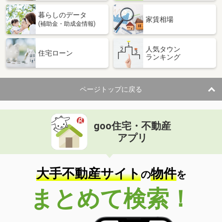
暮らしのデータ
家賃相場
(補助金・助成金情報)
人気タウン
住宅ローン
ランキング
ページトップに戻る
goo住宅・不動産
アプリ
大手不動産サイト
物件
の
を
まとめて検索！