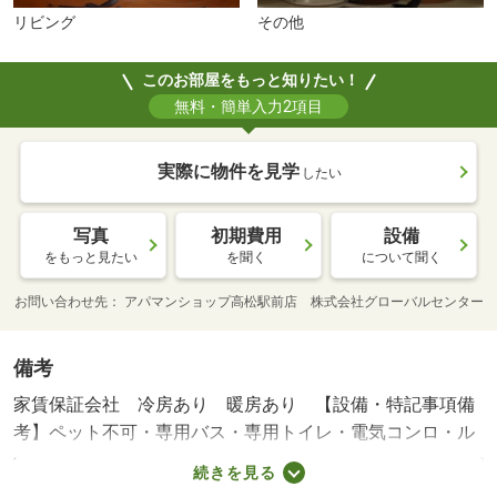
リビング
その他
このお部屋をもっと知りたい！
無料・簡単入力2項目
実際に物件を見学
したい
写真
初期費用
設備
をもっと見たい
を聞く
について聞く
お問い合わせ先
アパマンショップ高松駅前店 株式会社グローバルセンター
備考
家賃保証会社 冷房あり 暖房あり 【設備・特記事項備
考】ペット不可・専用バス・専用トイレ・電気コンロ・ル
ームシェア不可/カギ交換料 16500円/環境維持費 550円/賃
続きを見る
貸戸数:20戸