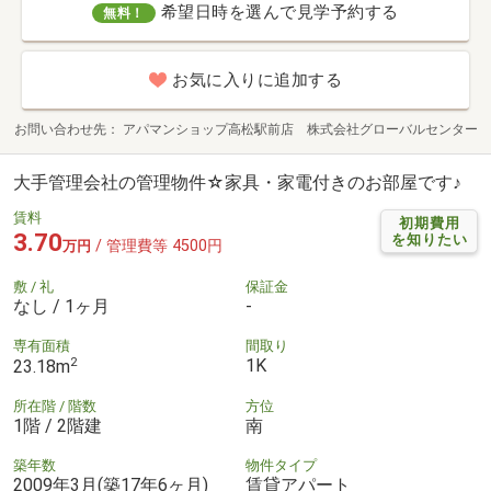
希望日時を選んで見学予約する
無料！
お気に入りに追加する
お問い合わせ先
アパマンショップ高松駅前店 株式会社グローバルセンター
大手管理会社の管理物件☆家具・家電付きのお部屋です♪
賃料
初期費用
3.70
を知りたい
/ 管理費等 4500円
万円
敷 / 礼
保証金
なし / 1ヶ月
-
専有面積
間取り
2
1K
23.18m
所在階 / 階数
方位
1階 / 2階建
南
築年数
物件タイプ
2009年3月(築17年6ヶ月)
賃貸アパート