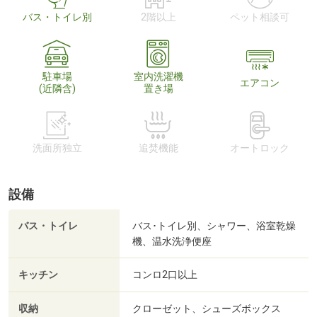
バス・トイレ別
2階以上
ペット相談可
駐車場
室内洗濯機
エアコン
(近隣含)
置き場
洗面所独立
追焚機能
オートロック
設備
バス・トイレ
バス･トイレ別、シャワー、浴室乾燥
機、温水洗浄便座
キッチン
コンロ2口以上
収納
クローゼット、シューズボックス