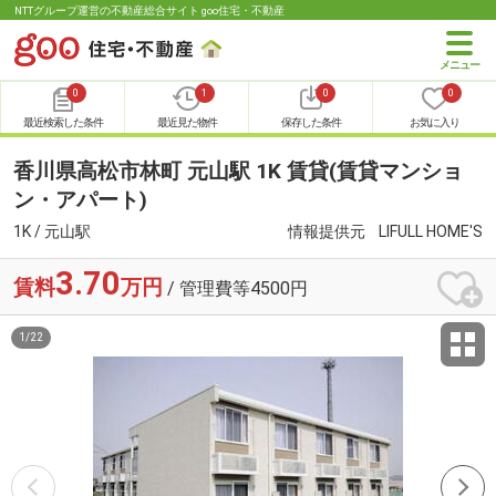
NTTグループ運営の不動産総合サイト goo住宅・不動産
0
1
0
0
最近検索した条件
最近見た物件
保存した条件
お気に入り
香川県高松市林町 元山駅 1K 賃貸(賃貸マンショ
ン・アパート)
1K / 元山駅
情報提供元
LIFULL HOME'S
3.70
賃料
万円
/ 管理費等4500円
1
/
22