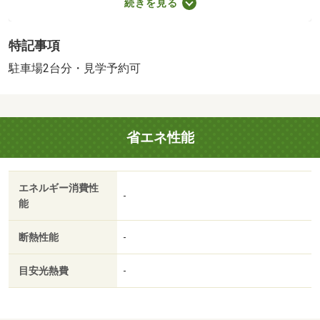
続きを見る
抗がある方におすすめです。ドアを開けたり直接会話しな
くてもモニター越しに来訪者を確認できるモニター付きイ
特記事項
ンターホンを設置しております。バスルームとトイレが分
かれています。パソコンが使える快適な生活、インターネ
駐車場2台分・見学予約可
ットの回線を導入。 【設備・特記事項備考】電気コン
ロ・セキュリティ会社加入済み /賃貸戸数:22戸/鍵交換費
用:16500円/室内清掃費用:52250円
省エネ性能
エネルギー消費性
-
能
断熱性能
-
目安光熱費
-