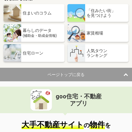
「住みたい街」
住まいのコラム
を見つけよう
暮らしのデータ
家賃相場
(補助金・助成金情報)
人気タウン
住宅ローン
ランキング
ページトップに戻る
goo住宅・不動産
アプリ
大手不動産サイト
物件
の
を