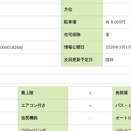
方位
駐車場
有 6,050円
住宅保険
要
情報公開日
2026年3月1
000018268]
次回更新予定日
随時
最上階
角部屋
○
エアコン付き
バス・
○
追焚機能
オート
-
フローリング
バルコ
-