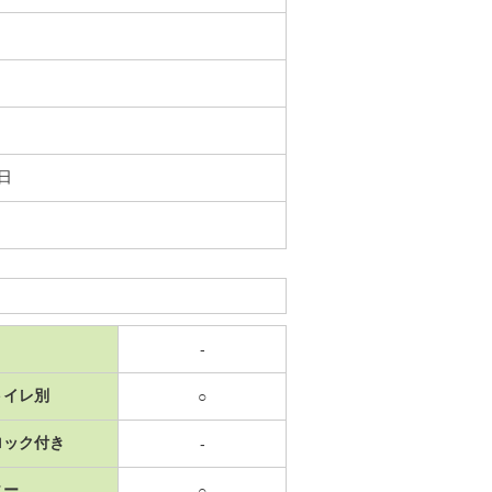
3日
-
トイレ別
○
ロック付き
-
ニー
○