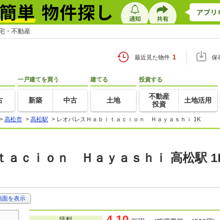
住宅・不動産
1
最近見た物件
保
一戸建てを買う
建てる
投資する
不動産
古
新築
中古
土地
土地活用
投資
>
高松市
>
高松駅
>
レオパレスＨａｂｉｔａｃｉｏｎ Ｈａｙａｓｈｉ 1K
ａｃｉｏｎ Ｈａｙａｓｈｉ 高松駅 1
画面を表示
4.10
賃料