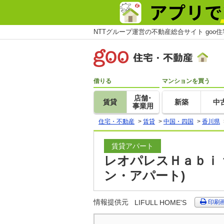
NTTグループ運営の不動産総合サイト goo
借りる
マンションを買う
店舗･
賃貸
新築
中
事業用
住宅・不動産
>
賃貸
>
中国・四国
>
香川県
賃貸アパート
レオパレスＨａｂｉｔ
ン・アパート)
情報提供元
LIFULL HOME'S
印刷