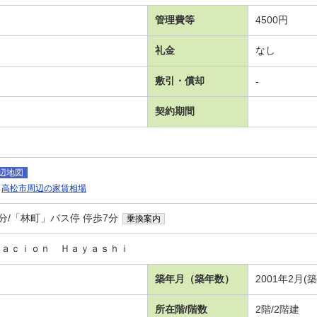
管理費等
4500円
礼金
なし
敷引・償却
-
契約期間
辺地図
高松市周辺の家賃相場
2分/「林町」バス停 停歩7分
乗換案内
ｔａｃｉｏｎ Ｈａｙａｓｈｉ
築年月（築年数）
2001年2月(
所在階/階数
2階/2階建