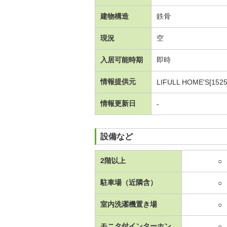
建物構造
鉄骨
現況
空
入居可能時期
即時
情報提供元
LIFULL HOME'S[1525
情報更新日
-
設備など
2階以上
○
駐車場（近隣含）
○
室内洗濯機置き場
○
モニタ付インターホン
○