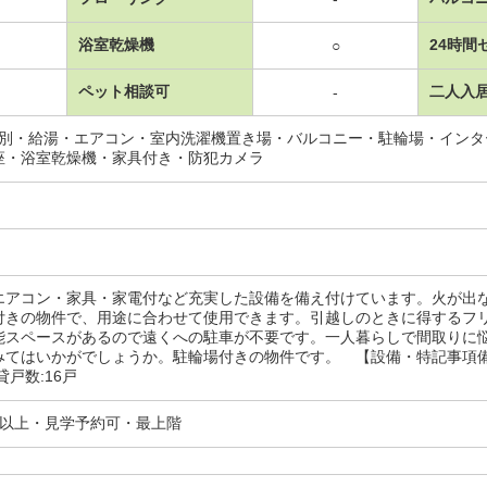
浴室乾燥機
24時間
○
ペット相談可
二人入
-
レ別・給湯・エアコン・室内洗濯機置き場・バルコニー・駐輪場・イン
座・浴室乾燥機・家具付き・防犯カメラ
エアコン・家具・家電付など充実した設備を備え付けています。火が出
付きの物件で、用途に合わせて使用できます。引越しのときに得するフ
能スペースがあるので遠くへの駐車が不要です。一人暮らしで間取りに
みてはいかがでしょうか。駐輪場付きの物件です。 【設備・特記事項
貸戸数:16戸
分以上・見学予約可・最上階