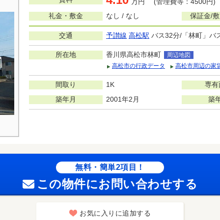
万円 (管理費等：4500円)
礼金・敷金
なし / なし
保証金/
交通
予讃線
高松駅
バス32分/「林町」バ
所在地
香川県高松市林町
周辺地図
高松市の行政データ
高松市周辺の家
間取り
1K
専有
築年月
2001年2月
築
無料・簡単2項目！
この物件にお問い合わせする
お気に入りに追加する