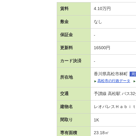
賃料
4.10万円
敷金
なし
保証金
-
更新料
16500円
カード決済
-
香川県高松市林町
周
所在地
高松市の行政データ
交通
予讃線 高松駅 バス3
建物名
レオパレスＨａｂｉ
間取り
1K
専有面積
23.18㎡