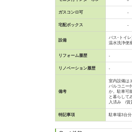
ガスコンロ可
-
宅配ボックス
-
バス･トイ
設備
温水洗浄便
リフォーム履歴
-
リノベーション履歴
-
室内設備は
バルコニー
備考
か。駐車可
と暮らして
入済み /賃
特記事項
駐車場3台