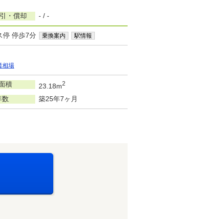
敷引・償却
- / -
ス停 停歩7分
乗換案内
駅情報
賃相場
面積
2
23.18m
年数
築25年7ヶ月