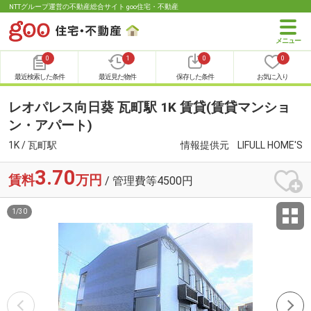
NTTグループ運営の不動産総合サイト goo住宅・不動産
0
1
0
0
最近検索した条件
最近見た物件
保存した条件
お気に入り
レオパレス向日葵 瓦町駅 1K 賃貸(賃貸マンショ
ン・アパート)
1K / 瓦町駅
情報提供元
LIFULL HOME'S
3.70
賃料
万円
/ 管理費等4500円
1
/
30