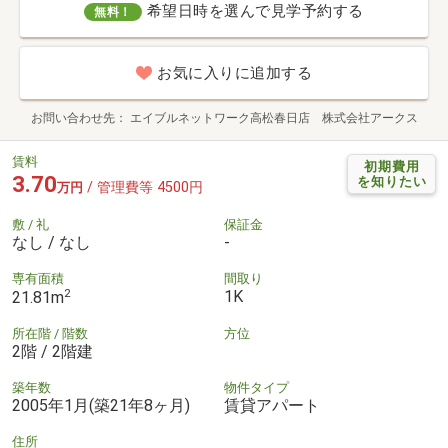
希望日時を選んで見学予約する
無料！
お気に入りに追加する
お問い合わせ先
エイブルネットワーク高松春日店 株式会社アークス
賃料
初期費用
3.70
を知りたい
/ 管理費等 4500円
万円
敷 / 礼
保証金
なし / なし
-
専有面積
間取り
2
1K
21.81m
所在階 / 階数
方位
2階 / 2階建
築年数
物件タイプ
2005年1月(築21年8ヶ月)
賃貸アパート
住所