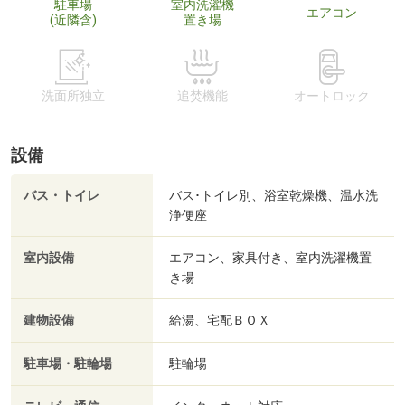
駐車場
室内洗濯機
エアコン
(近隣含)
置き場
洗面所独立
追焚機能
オートロック
設備
バス・トイレ
バス･トイレ別、浴室乾燥機、温水洗
浄便座
室内設備
エアコン、家具付き、室内洗濯機置
き場
建物設備
給湯、宅配ＢＯＸ
駐車場・駐輪場
駐輪場