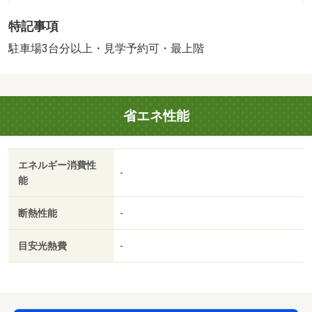
すすめです。駐車スペースも空いているので、車をお持ち
特記事項
の方は検討してみてはいかがですか。駐車場利用代金は１
ヶ月４９５０円です。ワンルームとはちがった素敵なキッ
駐車場3台分以上・見学予約可・最上階
チンがあるお住まいです。 【設備・特記事項備考】電気
コンロ・セキュリティ会社加入済み /賃貸戸数:22戸/鍵交
換費用:16500円/室内清掃費用:52250円
省エネ性能
エネルギー消費性
-
能
断熱性能
-
目安光熱費
-