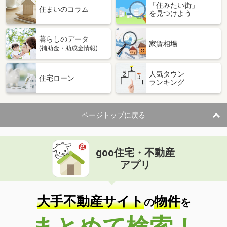
「住みたい街」
住まいのコラム
を見つけよう
暮らしのデータ
家賃相場
(補助金・助成金情報)
人気タウン
住宅ローン
ランキング
ページトップに戻る
goo住宅・不動産
アプリ
大手不動産サイト
物件
の
を