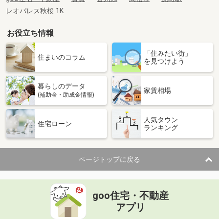
レオパレス秋桜 1K
お役立ち情報
「住みたい街」
住まいのコラム
を見つけよう
暮らしのデータ
家賃相場
(補助金・助成金情報)
人気タウン
住宅ローン
ランキング
ページトップに戻る
goo住宅・不動産
アプリ