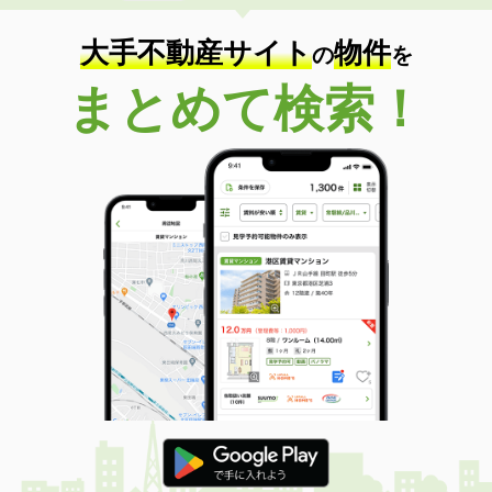
大手不動産サイト
物件
の
を
まとめて検索！