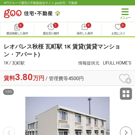
NTTグループ運営の不動産総合サイト goo住宅・不動産
0
1
0
0
最近検索した条件
最近見た物件
保存した条件
お気に入り
レオパレス秋桜 瓦町駅 1K 賃貸(賃貸マンショ
ン・アパート)
1K / 瓦町駅
情報提供元
LIFULL HOME'S
3.80
賃料
万円
/ 管理費等4500円
1
/
30