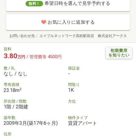
希望日時を選んで見学予約する
無料！
お気に入りに追加する
お問い合わせ先
エイブルネットワーク高松駅前店 株式会社アークス
賃料
初期費用
3.80
を知りたい
/ 管理費等 4500円
万円
敷 / 礼
保証金
なし / なし
-
専有面積
間取り
2
1K
23.18m
所在階 / 階数
方位
1階 / 2階建
築年数
物件タイプ
2009年3月(築17年6ヶ月)
賃貸アパート
住所