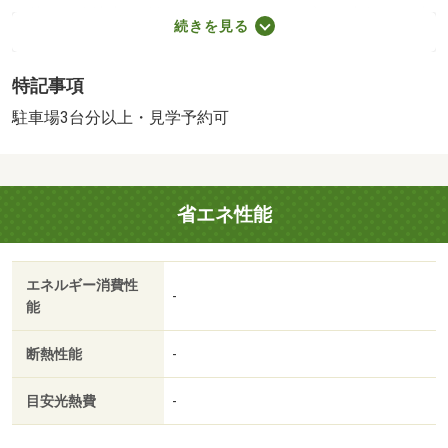
ン越しに来訪者を確認できるので、トラブルを事前に回避
続きを見る
しやすくなります。浴室乾燥機が付いているので、雨の日
で濡れた上着や傘もすぐに乾燥できます。パソコンが使え
特記事項
る快適な生活、インターネットの回線を導入。駐車場があ
る物件です。現在空きがあります。駐輪場付きの物件で
駐車場3台分以上・見学予約可
す。/賃貸戸数:20戸/鍵交換費用:16500円/室内清掃費
用:52250円
省エネ性能
エネルギー消費性
-
能
断熱性能
-
目安光熱費
-