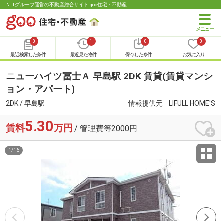
NTTグループ運営の不動産総合サイト goo住宅・不動産
0
1
0
0
最近検索した条件
最近見た物件
保存した条件
お気に入り
ニューハイツ冨士Ａ 早島駅 2DK 賃貸(賃貸マンシ
ョン・アパート)
2DK / 早島駅
情報提供元
LIFULL HOME'S
5.30
賃料
万円
/ 管理費等2000円
1
/
16