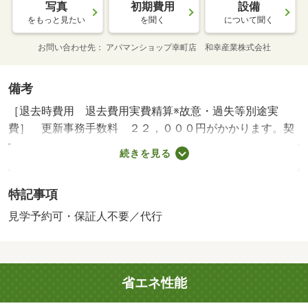
写真
初期費用
設備
をもっと見たい
を聞く
について聞く
お問い合わせ先
アパマンショップ幸町店 和幸産業株式会社
備考
［退去時費用 退去費用実費精算※故意・過失等別途実
費］ 更新事務手数料 ２２，０００円がかかります。契
約時にクリーニング費６０，０００円、鍵セット費３，３
続きを見る
００円（税込）が必要となります。貸主インボイス登録あ
り 【設備・特記事項備考】ペット不可・ルームシェア不
特記事項
可/町会費 450円/クリーニング費 60000円/ｒｕｕｍサポー
ト（課税対象） 1980円/賃貸戸数:4戸
見学予約可・保証人不要／代行
省エネ性能