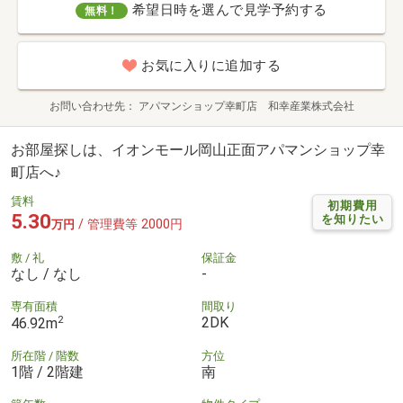
希望日時を選んで見学予約する
無料！
お気に入りに追加する
お問い合わせ先
アパマンショップ幸町店 和幸産業株式会社
お部屋探しは、イオンモール岡山正面アパマンショップ幸
町店へ♪
賃料
初期費用
5.30
を知りたい
/ 管理費等 2000円
万円
敷 / 礼
保証金
なし / なし
-
専有面積
間取り
2
2DK
46.92m
所在階 / 階数
方位
1階 / 2階建
南