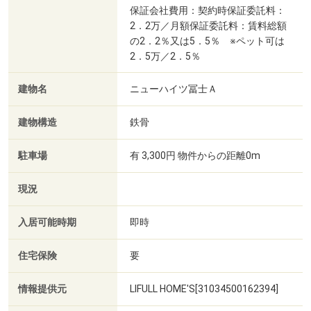
保証会社費用：契約時保証委託料：
2．2万／月額保証委託料：賃料総額
の2．2％又は5．5％ ※ペット可は
2．5万／2．5％
建物名
ニューハイツ冨士Ａ
建物構造
鉄骨
駐車場
有 3,300円 物件からの距離0m
現況
入居可能時期
即時
住宅保険
要
情報提供元
LIFULL HOME'S[31034500162394]