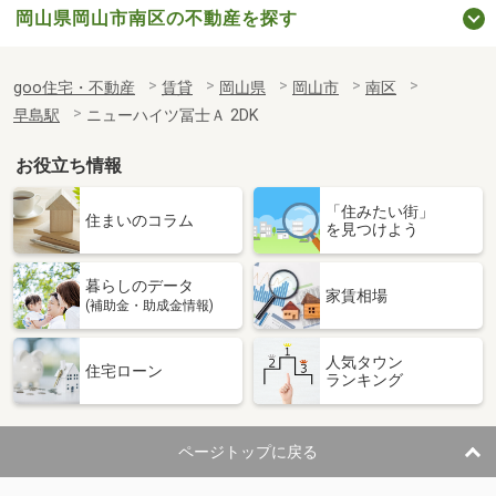
岡山県岡山市南区の不動産を探す
goo住宅・不動産
賃貸
岡山県
岡山市
南区
早島駅
ニューハイツ冨士Ａ 2DK
お役立ち情報
「住みたい街」
住まいのコラム
を見つけよう
暮らしのデータ
家賃相場
(補助金・助成金情報)
人気タウン
住宅ローン
ランキング
ページトップに戻る