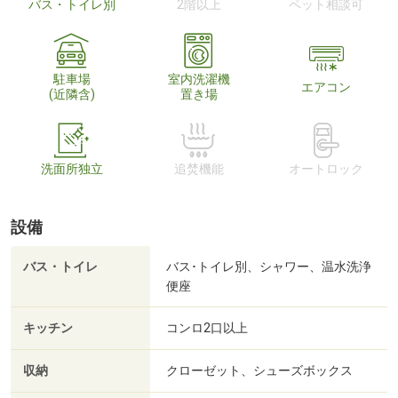
バス・トイレ別
2階以上
ペット相談可
駐車場
室内洗濯機
エアコン
(近隣含)
置き場
洗面所独立
追焚機能
オートロック
設備
バス・トイレ
バス･トイレ別、シャワー、温水洗浄
便座
キッチン
コンロ2口以上
収納
クローゼット、シューズボックス