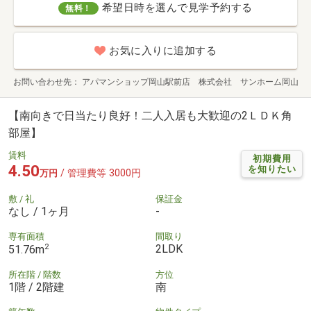
希望日時を選んで見学予約する
無料！
お気に入りに追加する
お問い合わせ先
アパマンショップ岡山駅前店 株式会社 サンホーム岡山
【南向きで日当たり良好！二人入居も大歓迎の2ＬＤＫ角
部屋】
賃料
初期費用
4.50
を知りたい
/ 管理費等 3000円
万円
敷 / 礼
保証金
なし / 1ヶ月
-
専有面積
間取り
2
2LDK
51.76m
所在階 / 階数
方位
1階 / 2階建
南