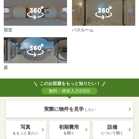
寝室
バスルーム
庭
このお部屋をもっと知りたい！
無料・簡単入力2項目
実際に物件を見学
したい
写真
初期費用
設備
をもっと見たい
を聞く
について聞く