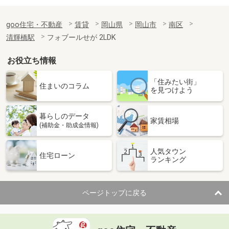
goo住宅・不動産
賃貸
岡山県
岡山市
南区
清輝橋駅
フォブールせが 2LDK
お役立ち情報
「住みたい街」
住まいのコラム
を見つけよう
暮らしのデータ
家賃相場
(補助金・助成金情報)
人気タウン
住宅ローン
ランキング
ページトップに戻る