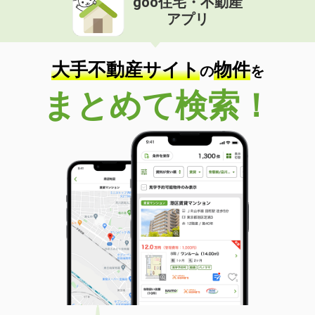
goo住宅・不動産
アプリ
大手不動産サイト
物件
の
を
まとめて検索！