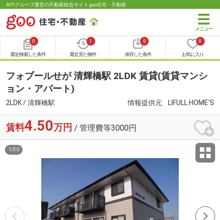
NTTグループ運営の不動産総合サイト goo住宅・不動産
0
1
0
0
最近検索した条件
最近見た物件
保存した条件
お気に入り
フォブールせが 清輝橋駅 2LDK 賃貸(賃貸マンシ
ョン・アパート)
2LDK / 清輝橋駅
情報提供元
LIFULL HOME'S
4.50
賃料
万円
/ 管理費等3000円
1
/
30