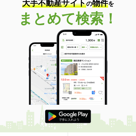
大手不動産サイト
物件
の
を
まとめて検索！