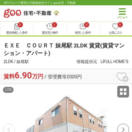
NTTグループ運営の不動産総合サイト goo住宅・不動産
0
1
0
0
最近検索した条件
最近見た物件
保存した条件
お気に入り
ＥＸＥ ＣＯＵＲＴ 妹尾駅 2LDK 賃貸(賃貸マン
ション・アパート)
2LDK / 妹尾駅
情報提供元
LIFULL HOME'S
6.90
賃料
万円
/ 管理費等2000円
1
/
18