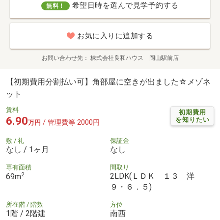
希望日時を選んで見学予約する
無料！
お気に入りに追加する
お問い合わせ先
株式会社良和ハウス 岡山駅前店
【初期費用分割払い可】角部屋に空きが出ました☆メゾネ
ット
賃料
初期費用
6.90
を知りたい
/ 管理費等 2000円
万円
敷 / 礼
保証金
なし / 1ヶ月
なし
専有面積
間取り
2
2LDK(ＬＤＫ １３ 洋
69m
９・６．５)
所在階 / 階数
方位
1階 / 2階建
南西