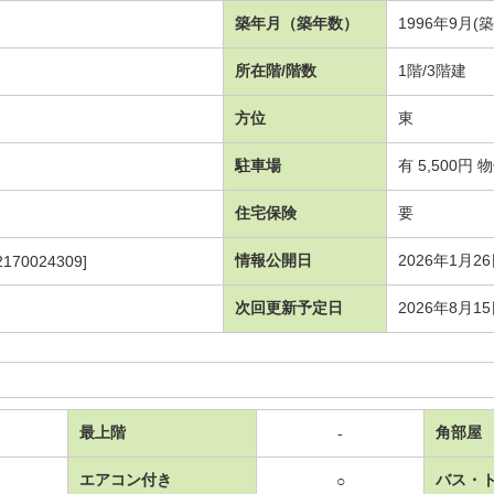
築年月（築年数）
1996年9月(築
所在階/階数
1階/3階建
方位
東
駐車場
有 5,500円
住宅保険
要
情報公開日
2026年1月2
2170024309]
次回更新予定日
2026年8月1
最上階
角部屋
-
エアコン付き
バス・
○