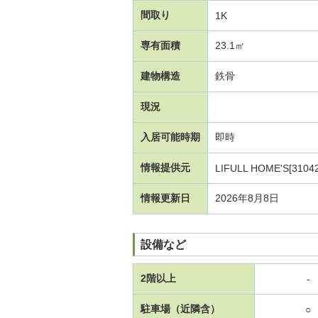
間取り
1K
専有面積
23.1㎡
建物構造
鉄骨
現況
入居可能時期
即時
情報提供元
LIFULL HOME'S[3104
情報更新日
2026年8月8日
設備など
2階以上
-
駐車場（近隣含）
○