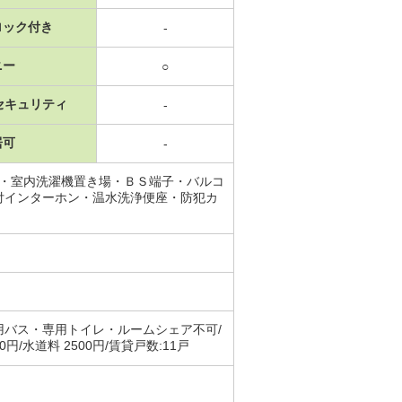
ロック付き
-
ニー
○
セキュリティ
-
居可
-
ン・室内洗濯機置き場・ＢＳ端子・バルコ
付インターホン・温水洗浄便座・防犯カ
バス・専用トイレ・ルームシェア不可/
水道料 2500円/賃貸戸数:11戸