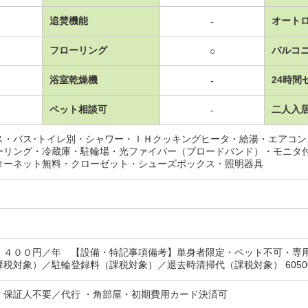
追焚機能
オート
-
フローリング
バルコ
○
浴室乾燥機
24時間
-
ペット相談可
二人入
-
ス・バス･トイレ別・シャワー・ＩＨクッキングヒータ・給湯・エアコ
ーリング・冷蔵庫・駐輪場・光ファイバー（ブロードバンド）・モニタ
ターネット無料・クローゼット・シューズボックス・照明器具
，４００円／年 【設備・特記事項備考】単身者限定・ペット不可・専用
税対象）／駐輪登録料（課税対象）／退去時清掃代（課税対象） 60500円/
・保証人不要／代行 ・角部屋・初期費用カード決済可