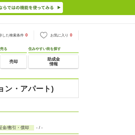
0
0
存した検索条件
お気に入り
売る
住みやすい街を探す
助成金
売却
情報
ション・アパート)
証金/敷引・償却
- / -