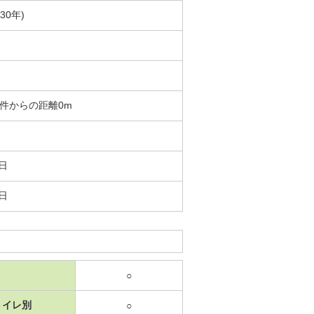
30年)
 物件からの距離0m
6日
5日
○
トイレ別
○