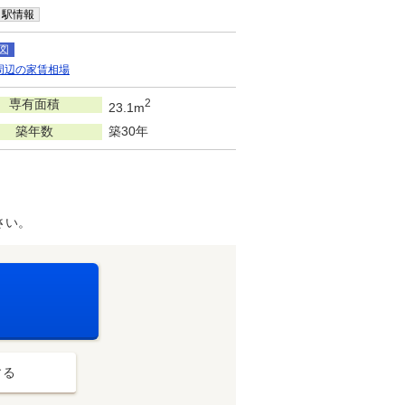
駅情報
図
周辺の家賃相場
専有面積
2
23.1m
築年数
築30年
さい。
する