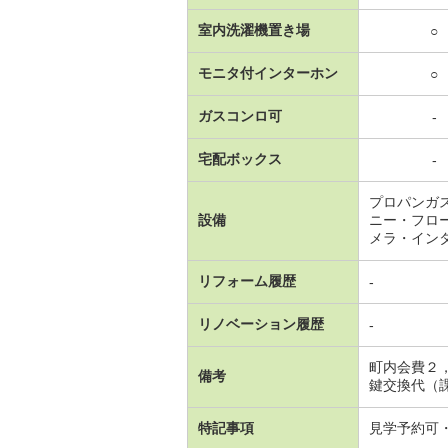
室内洗濯機置き場
○
モニタ付インターホン
○
ガスコンロ可
-
宅配ボックス
-
プロパンガ
設備
ニー・フロ
メラ・イン
リフォーム履歴
-
リノベーション履歴
-
町内会費２
備考
鍵交換代（課
特記事項
見学予約可