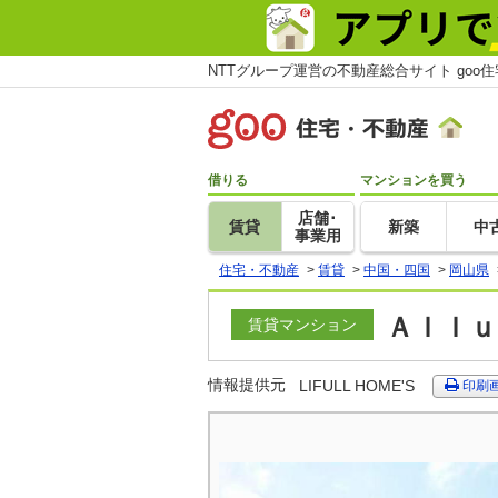
NTTグループ運営の不動産総合サイト goo
借りる
マンションを買う
店舗･
賃貸
新築
中
事業用
住宅・不動産
>
賃貸
>
中国・四国
>
岡山県
Ａｌｌｕ
賃貸マンション
情報提供元
LIFULL HOME'S
印刷