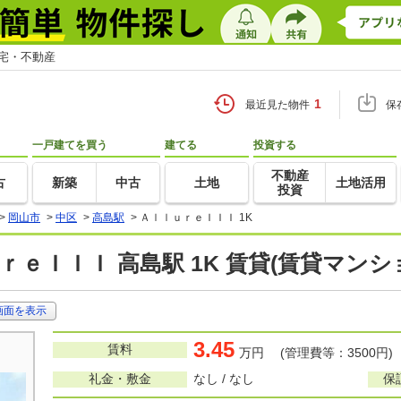
住宅・不動産
1
最近見た物件
保
一戸建てを買う
建てる
投資する
不動産
古
新築
中古
土地
土地活用
投資
>
岡山市
>
中区
>
高島駅
>
ＡｌｌｕｒｅＩＩＩ 1K
ｒｅＩＩＩ 高島駅 1K 賃貸(賃貸マン
画面を表示
3.45
賃料
万円 (管理費等：3500円)
礼金・敷金
なし / なし
保