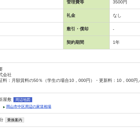
管理費等
3500円
礼金
なし
敷引・償却
-
契約期間
1年
要
式会社
料：月額賃料の50％（学生の場合10，000円）・更新料：10，000
新屋敷
周辺地図
岡山市中区周辺の家賃相場
分
乗換案内