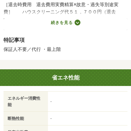
［退去時費用 退去費用実費精算※故意・過失等別途実
費］ ハウスクリーニング代５１，７００円（退去
時） 保険加入義務有 【設備・特記事項備考】ペット不
続きを見る
可・専用トイレ・耐震構造・ルームシェア不可/消毒施工料
（当社扱）（入居時のみ） 17050円/2台目駐車場（1ヵ
特記事項
月） 3300円/賃貸戸数:10戸
保証人不要／代行 ・最上階
省エネ性能
エネルギー消費性
-
能
断熱性能
-