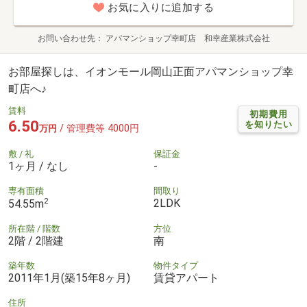
お気に入りに追加する
お問い合わせ先
アパマンショップ幸町店 和幸産業株式会社
お部屋探しは、イオンモール岡山正面アパマンショップ幸
町店へ♪
賃料
初期費用
6.50
を知りたい
/ 管理費等 4000円
万円
敷 / 礼
保証金
1ヶ月 / なし
-
専有面積
間取り
2
2LDK
54.55m
所在階 / 階数
方位
2階 / 2階建
南
築年数
物件タイプ
2011年1月(築15年8ヶ月)
賃貸アパート
住所