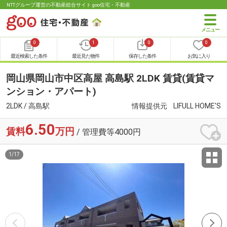
NTTグループ運営の不動産総合サイト goo住宅・不動産
0
1
0
0
最近検索した条件
最近見た物件
保存した条件
お気に入り
岡山県岡山市中区高屋 高島駅 2LDK 賃貸(賃貸マ
ンション・アパート)
2LDK / 高島駅
情報提供元
LIFULL HOME'S
6.50
賃料
万円
/ 管理費等4000円
1
/
17