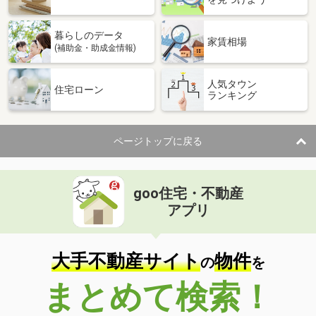
暮らしのデータ
家賃相場
(補助金・助成金情報)
人気タウン
住宅ローン
ランキング
ページトップに戻る
goo住宅・不動産
アプリ
大手不動産サイト
物件
の
を
まとめて検索！