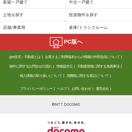
新築一戸建て
中古一戸建て
土地を探す
投資物件を探す
店舗/事業用
倉庫/トランクルーム
PC版へ
goo住宅・不動産とは
お客さまご利用端末からの情報の外部送信について
物件に関するお問合せの流れ
情報提供元
不動産情報に関する免責事項
個人情報の取り扱いについて
消費税に関する表記について
プライバシーポリシー
ヘルプ
お問い合わせ
運営会社
©NTT DOCOMO