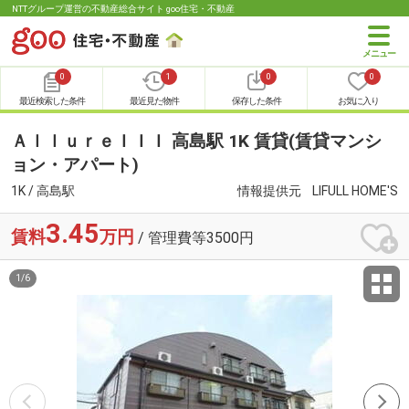
NTTグループ運営の不動産総合サイト goo住宅・不動産
0
1
0
0
最近検索した条件
最近見た物件
保存した条件
お気に入り
ＡｌｌｕｒｅＩＩＩ 高島駅 1K 賃貸(賃貸マンシ
ョン・アパート)
1K / 高島駅
情報提供元
LIFULL HOME'S
3.45
賃料
万円
/ 管理費等3500円
1
/
6