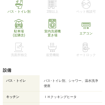
バス・トイレ別
2階以上
ペット相談可
駐車場
室内洗濯機
エアコン
(近隣含)
置き場
洗面所独立
追焚機能
オートロック
設備
バス・トイレ
バス･トイレ別、シャワー、温水洗浄
便座
キッチン
ＩＨクッキングヒータ