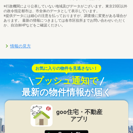
※行政機関により公表していない地域及びデータがございます。東京23区以外
の政令指定都市は、市全体のデータとして表示しています。
※提供データには細心の注意を払っておりますが、調査後に変更がある場合が
あります。 最新の情報につきましては各市区役所までお問い合わせいただく
か、自治体HPなどをご確認ください。
情報の見方
お気に入りの物件を見逃さない！
プッシュ通知で
最新の物件情報が届く
goo住宅・不動産
アプリ