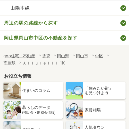
山陽本線
周辺の駅の路線から探す
岡山県岡山市中区の不動産を探す
goo住宅・不動産
賃貸
岡山県
岡山市
中区
高島駅
ＡｌｌｕｒｅＩＩＩ 1K
お役立ち情報
「住みたい街」
住まいのコラム
を見つけよう
暮らしのデータ
家賃相場
(補助金・助成金情報)
人気タウン