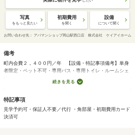
したい
写真
初期費用
設備
をもっと見たい
を聞く
について聞く
お問い合わせ先
アパマンショップ岡山駅西口店 株式会社 ケイアイホーム
備考
町内会費２，４００円／年 【設備・特記事項備考】単身
者限定・ペット不可・専用バス・専用トイレ・ルームシェ
ア不可/鍵交換代（課税対象）／駐輪登録料（課税対象）／
続きを見る
退去時清掃代（課税対象） 60500円/水道料 2500円/賃貸戸
数:11戸
特記事項
見学予約可・保証人不要／代行 ・角部屋・初期費用カード
決済可