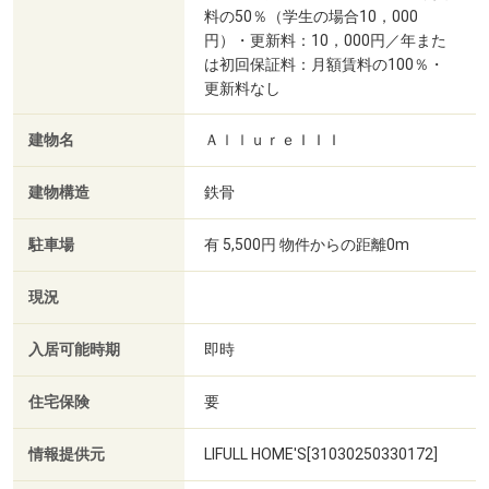
料の50％（学生の場合10，000
円）・更新料：10，000円／年また
は初回保証料：月額賃料の100％・
更新料なし
建物名
ＡｌｌｕｒｅＩＩＩ
建物構造
鉄骨
駐車場
有 5,500円 物件からの距離0m
現況
入居可能時期
即時
住宅保険
要
情報提供元
LIFULL HOME'S[31030250330172]