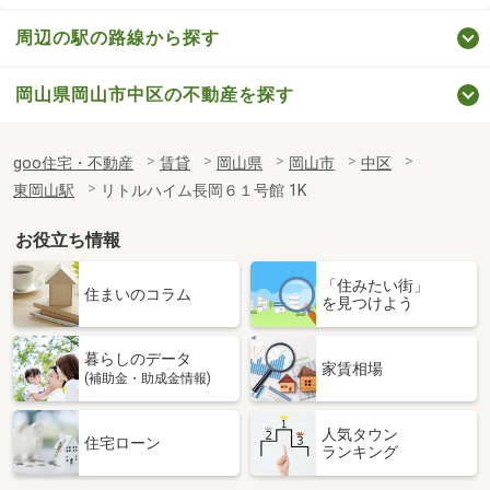
周辺の駅の路線から探す
岡山県岡山市中区の不動産を探す
goo住宅・不動産
賃貸
岡山県
岡山市
中区
東岡山駅
リトルハイム長岡６１号館 1K
お役立ち情報
「住みたい街」
住まいのコラム
を見つけよう
暮らしのデータ
家賃相場
(補助金・助成金情報)
人気タウン
住宅ローン
ランキング