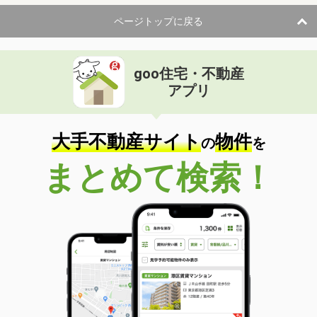
ページトップに戻る
goo住宅・不動産
アプリ
大手不動産サイト
物件
の
を
まとめて検索！