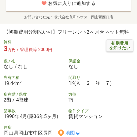
お気に入りに追加する
お問い合わせ先
株式会社良和ハウス 岡山駅西口店
【初期費用分割払い可】フリーレント2ヶ月☆ネット無料
賃料
初期費用
3
を知りたい
/ 管理費等 2000円
万円
敷 / 礼
保証金
なし / なし
なし
専有面積
間取り
2
1K(Ｋ ２ 洋 ７)
19.44m
所在階 / 階数
方位
2階 / 4階建
南
築年数
物件タイプ
1990年4月(築36年5ヶ月)
賃貸マンション
住所
岡山県岡山市中区長岡
地図