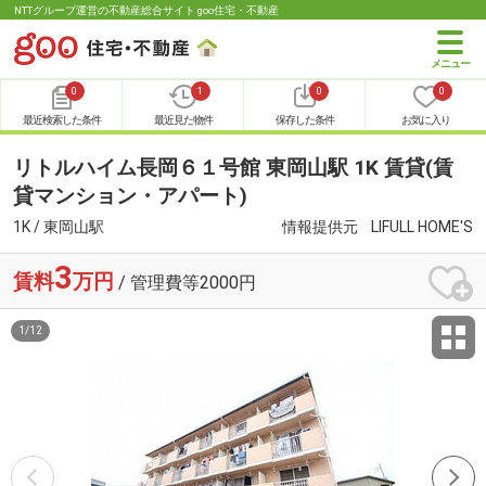
NTTグループ運営の不動産総合サイト goo住宅・不動産
0
1
0
0
最近検索した条件
最近見た物件
保存した条件
お気に入り
リトルハイム長岡６１号館 東岡山駅 1K 賃貸(賃
貸マンション・アパート)
1K / 東岡山駅
情報提供元
LIFULL HOME'S
3
賃料
万円
/ 管理費等2000円
1
/
12