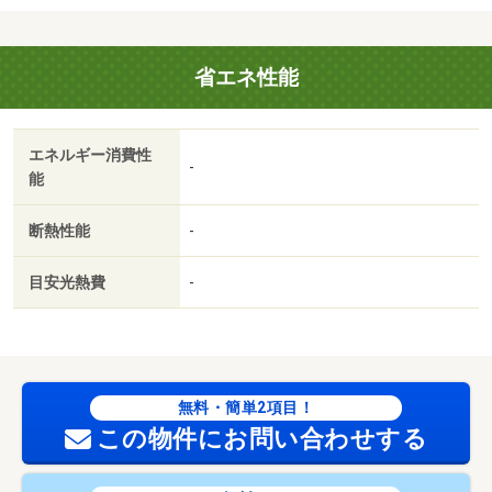
キー発行料／室内清掃費用 66000円/賃貸戸数:14戸
省エネ性能
エネルギー消費性
-
能
断熱性能
-
目安光熱費
-
無料・簡単2項目！
この物件にお問い合わせする