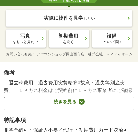
無料・簡単入力2項目
実際に物件を見学
したい
写真
初期費用
設備
をもっと見たい
を聞く
について聞く
お問い合わせ先
アパマンショップ岡山西市店 株式会社 ケイアイホーム
備考
［退去時費用 退去費用実費精算※故意・過失等別途実
費］ ＬＰガス料金はご契約前にＬＰガス事業者にご確認
いただけます。 町内会費：２００円／月。 ※ルームク
続きを見る
リーニング料金にエアコンクリーニング費用を含みます。
【法人契約個人負担分について】 法人契約とする場合、
特記事項
個人負担分の支払い方法は原則「カード決済」となり
【設備・特記事項備考】単身者限定・ペット不可・専用バ
見学予約可・保証人不要／代行 ・初期費用カード決済可
ス・専用トイレ・ルームシェア不可/町会費 200円/カード