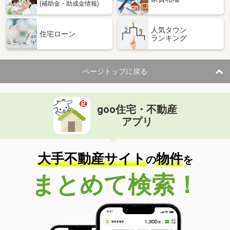
(補助金・助成金情報)
人気タウン
住宅ローン
ランキング
ページトップに戻る
goo住宅・不動産
アプリ
大手不動産サイト
物件
の
を
まとめて検索！