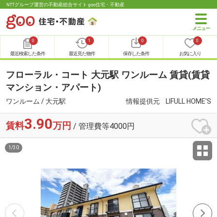
NTTグループ運営の不動産総合サイト goo住宅・不動産
0
1
0
0
最近検索した条件
最近見た物件
保存した条件
お気に入り
フローラル・コート 大元駅 ワンルーム 賃貸(賃貸
マンション・アパート)
ワンルーム / 大元駅
情報提供元
LIFULL HOME'S
3.90
賃料
万円
/ 管理費等4000円
1
/
30