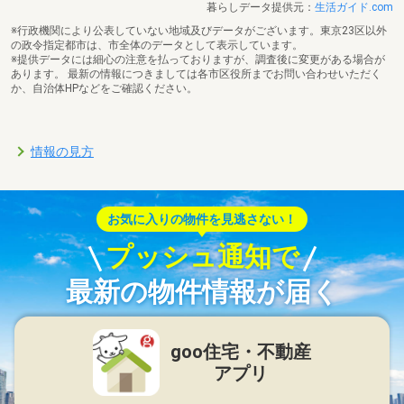
暮らしデータ提供元：
生活ガイド.com
※行政機関により公表していない地域及びデータがございます。東京23区以外
の政令指定都市は、市全体のデータとして表示しています。
※提供データには細心の注意を払っておりますが、調査後に変更がある場合が
あります。 最新の情報につきましては各市区役所までお問い合わせいただく
か、自治体HPなどをご確認ください。
情報の見方
お気に入りの物件を見逃さない！
プッシュ通知で
最新の物件情報が届く
goo住宅・不動産
アプリ