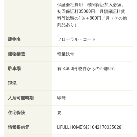
保証会社費用：機関保証加入必須。
初回保証料35000円、月額保証料賃
料等総額の1％＋800円／月（その他
商品あり）
建物名
フローラル・コート
建物構造
軽量鉄骨
駐車場
有 3,300円 物件からの距離0m
現況
入居可能時期
即時
住宅保険
要
情報提供元
LIFULL HOME'S[31042170035028]