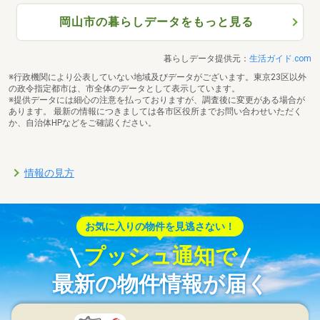
岡山市の暮らしデータをもっと見る
暮らしデータ提供元：
生活ガイド.com
※行政機関により公表していない地域及びデータがございます。東京23区以外
の政令指定都市は、市全体のデータとして表示しています。
※提供データには細心の注意を払っておりますが、調査後に変更がある場合が
あります。 最新の情報につきましては各市区役所までお問い合わせいただく
か、自治体HPなどをご確認ください。
情報の見方
お気に入りの物件を見逃さない！
プッシュ通知で
最新の物件情報が届く