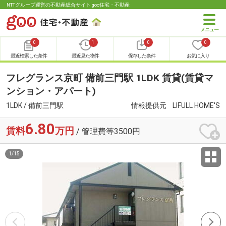
NTTグループ運営の不動産総合サイト goo住宅・不動産
0
1
0
0
最近検索した条件
最近見た物件
保存した条件
お気に入り
フレグランス京町 備前三門駅 1LDK 賃貸(賃貸マ
ンション・アパート)
1LDK / 備前三門駅
情報提供元
LIFULL HOME'S
6.80
賃料
万円
/ 管理費等3500円
1
/
15