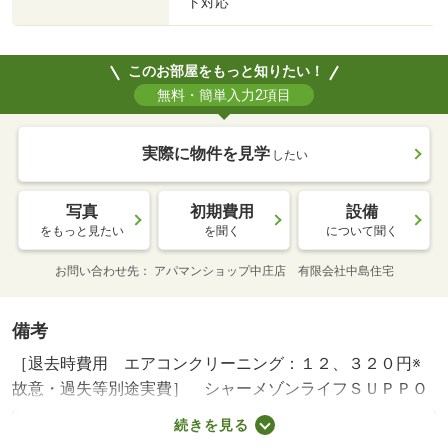
ト対応
このお部屋をもっと知りたい！
無料・簡単入力2項目
実際に物件を見学
したい
写真
初期費用
設備
をもっと見たい
を聞く
について聞く
お問い合わせ先
アパマンショップ中庄店 有限会社中島住宅
備考
［退去時費用 エアコンクリーニング：１２、３２０円※
故意・過失等別途実費］ シャーメゾンライフＳＵＰＰＯ
ＲＴ２４（月額１，３２０円税込）へ別途加入要／インタ
続きを見る
ーネット無料ＷＩ−ＦＩ導入物件です！／オートバイをお