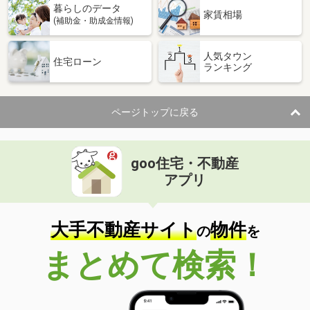
暮らしのデータ
家賃相場
(補助金・助成金情報)
人気タウン
住宅ローン
ランキング
ページトップに戻る
goo住宅・不動産
アプリ
大手不動産サイト
物件
の
を
まとめて検索！