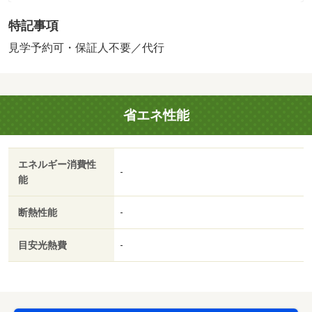
持ちのお客様は事前にご相談下さい／案内可能日：２０２
特記事項
６／４／３／【※駐車場区画は変更となる場合がございま
す 【設備・特記事項備考】ペット不可・ルームシェア不
見学予約可・保証人不要／代行
可/鍵交換代 13200円
省エネ性能
エネルギー消費性
-
能
断熱性能
-
目安光熱費
-