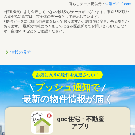
暮らしデータ提供元：
生活ガイド.com
※行政機関により公表していない地域及びデータがございます。東京23区以外
の政令指定都市は、市全体のデータとして表示しています。
※提供データには細心の注意を払っておりますが、調査後に変更がある場合が
あります。 最新の情報につきましては各市区役所までお問い合わせいただく
か、自治体HPなどをご確認ください。
情報の見方
お気に入りの物件を見逃さない！
プッシュ通知で
最新の物件情報が届く
goo住宅・不動産
アプリ