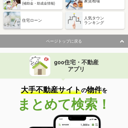
家賃相場
(補助金・助成金情報)
人気タウン
住宅ローン
ランキング
ページトップに戻る
goo住宅・不動産
アプリ
大手不動産サイト
物件
の
を
まとめて検索！