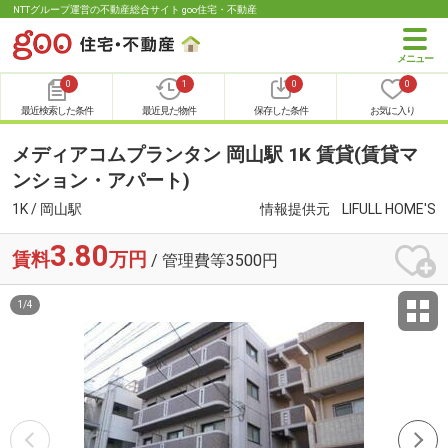
NTTグループ運営の不動産総合サイト goo住宅・不動産
0
1
0
0
最近検索した条件
最近見た物件
保存した条件
お気に入り
メディアコムプランタン 岡山駅 1K 賃貸(賃貸マ
ンション・アパート)
1K / 岡山駅
情報提供元
LIFULL HOME'S
3.80
賃料
万円
/ 管理費等3500円
1
/
4