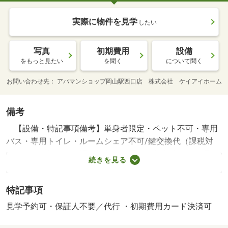
実際に物件を見学
したい
写真
初期費用
設備
をもっと見たい
を聞く
について聞く
お問い合わせ先
アパマンショップ岡山駅西口店 株式会社 ケイアイホーム
備考
【設備・特記事項備考】単身者限定・ペット不可・専用
バス・専用トイレ・ルームシェア不可/鍵交換代（課税対
象）／除菌施工費（課税対象）／退去時基本清掃代（課税
続きを見る
対象）／インターネット加入金 等 84150円/賃貸戸数:12
戸
特記事項
見学予約可・保証人不要／代行 ・初期費用カード決済可