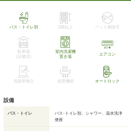
バス・トイレ別
2階以上
ペット相談可
駐車場
室内洗濯機
エアコン
(近隣含)
置き場
洗面所独立
追焚機能
オートロック
設備
バス・トイレ
バス･トイレ別、シャワー、温水洗浄
便座