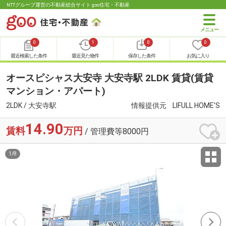
NTTグループ運営の不動産総合サイト goo住宅・不動産
0
1
0
0
最近検索した条件
最近見た物件
保存した条件
お気に入り
オースピシャス大安寺 大安寺駅 2LDK 賃貸(賃貸
マンション・アパート)
2LDK / 大安寺駅
情報提供元
LIFULL HOME'S
14.90
賃料
万円
/ 管理費等8000円
1
/
8