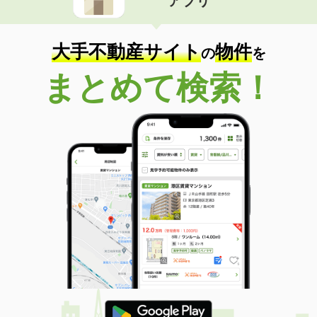
アプリ
大手不動産サイト
物件
の
を
まとめて検索！