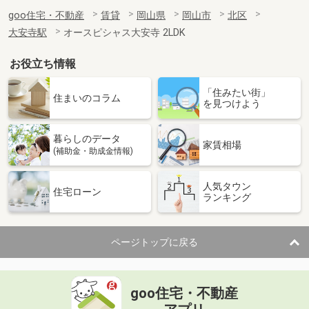
goo住宅・不動産
賃貸
岡山県
岡山市
北区
大安寺駅
オースピシャス大安寺 2LDK
お役立ち情報
「住みたい街」
住まいのコラム
を見つけよう
暮らしのデータ
家賃相場
(補助金・助成金情報)
人気タウン
住宅ローン
ランキング
ページトップに戻る
goo住宅・不動産