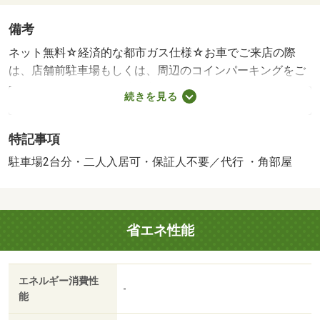
備考
ネット無料☆経済的な都市ガス仕様☆お車でご来店の際
は、店舗前駐車場もしくは、周辺のコインパーキングをご
利用いただければ、弊社の方でご精算させていただきま
続きを見る
す。 【設備・特記事項備考】専用トイレ/カギ交換
代 16500円/ハウスクリーニング 117040円
特記事項
駐車場2台分・二人入居可・保証人不要／代行 ・角部屋
省エネ性能
エネルギー消費性
-
能