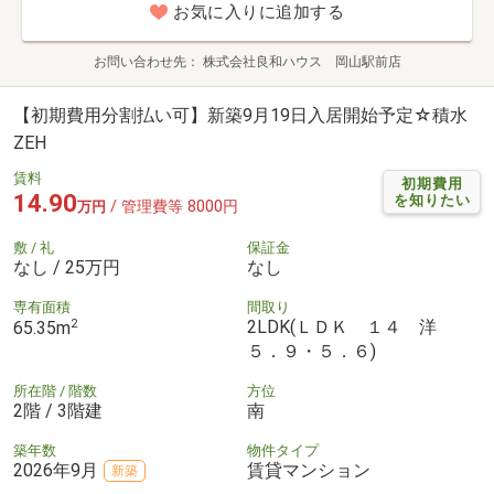
お気に入りに追加する
お問い合わせ先
株式会社良和ハウス 岡山駅前店
【初期費用分割払い可】新築9月19日入居開始予定☆積水
ZEH
賃料
初期費用
14.90
を知りたい
/ 管理費等 8000円
万円
敷 / 礼
保証金
なし / 25万円
なし
専有面積
間取り
2
2LDK(ＬＤＫ １４ 洋
65.35m
５．９・５．６)
所在階 / 階数
方位
2階 / 3階建
南
築年数
物件タイプ
2026年9月
賃貸マンション
新築