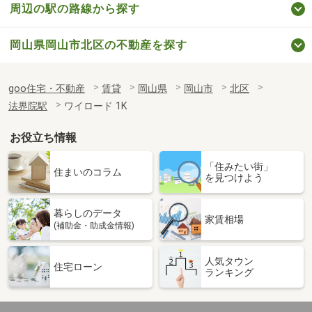
周辺の駅の路線から探す
岡山県岡山市北区の不動産を探す
goo住宅・不動産
賃貸
岡山県
岡山市
北区
法界院駅
ワイロード 1K
お役立ち情報
「住みたい街」
住まいのコラム
を見つけよう
暮らしのデータ
家賃相場
(補助金・助成金情報)
人気タウン
住宅ローン
ランキング