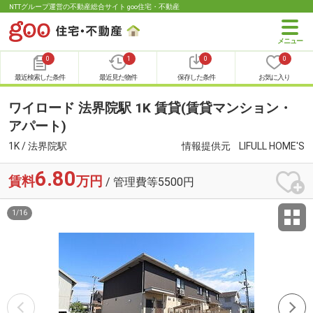
NTTグループ運営の不動産総合サイト goo住宅・不動産
0
1
0
0
最近検索した条件
最近見た物件
保存した条件
お気に入り
ワイロード 法界院駅 1K 賃貸(賃貸マンション・
アパート)
1K / 法界院駅
情報提供元
LIFULL HOME'S
6.80
賃料
万円
/ 管理費等5500円
1
/
16