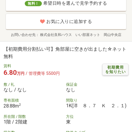
希望日時を選んで見学予約する
無料！
お気に入りに追加する
お問い合わせ先
株式会社良和ハウス いい部屋ネット 岡山中央店
【初期費用分割払い可】角部屋に空きが出ました☆ネット
無料
賃料
初期費用
6.80
を知りたい
/ 管理費等 5500円
万円
敷 / 礼
保証金
なし / なし
なし
専有面積
間取り
2
1K(洋 ８．７ Ｋ ２．１)
28.88m
所在階 / 階数
方位
1階 / 2階建
東