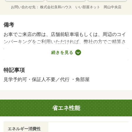
お問い合わせ先
株式会社良和ハウス いい部屋ネット 岡山中央店
備考
お車でご来店の際は、店舗前駐車場もしくは、周辺のコイ
ンパーキングをご利用いただければ、弊社の方でご精算さ
せていただきます。 【設備・特記事項備考】専用トイレ/
続きを見る
町内会費 125円/カギ交換代 16500円/ハウスクリーニン
グ 49500円
特記事項
見学予約可・保証人不要／代行 ・角部屋
省エネ性能
エネルギー消費性
-