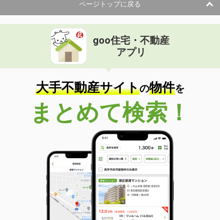
ページトップに戻る
goo住宅・不動産
アプリ
大手不動産サイト
物件
の
を
まとめて検索！